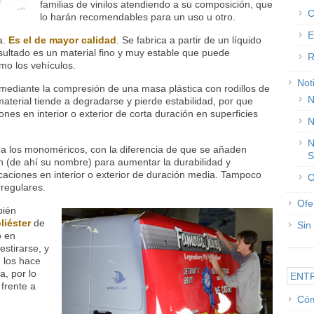
familias de vinilos atendiendo a su composición, que
C
lo harán recomendables para un uso u otro.
E
a.
Es el de mayor calidad
. Se fabrica a partir de un líquido
esultado es un material fino y muy estable que puede
R
omo los vehículos.
Not
mediante la compresión de una masa plástica con rodillos de
N
material tiende a degradarse y pierde estabilidad, por que
nes en interior o exterior de corta duración en superficies
N
N
 a los monoméricos, con la diferencia de que se añaden
S
n (de ahí su nombre) para aumentar la durabilidad y
caciones en interior o exterior de duración media. Tampoco
O
regulares.
Ofe
bién
liéster
de
Sin
o en
estirarse, y
 los hace
, por lo
ENT
 frente a
Cóm