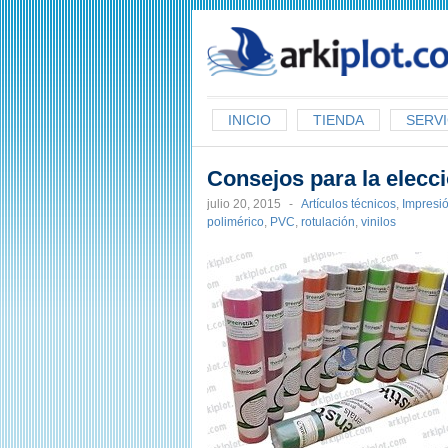
arkiplot.com
INICIO
TIENDA
SERVI
Consejos para la elecci
julio 20, 2015
-
Artículos técnicos
,
Impresi
polimérico
,
PVC
,
rotulación
,
vinilos