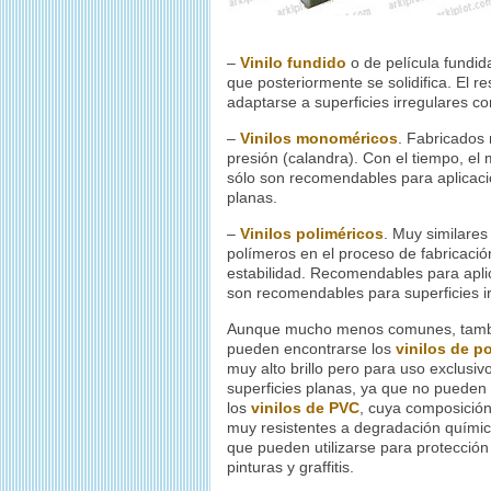
–
Vinilo fundido
o de película fundid
que posteriormente se solidifica. El r
adaptarse a superficies irregulares c
–
Vinilos monoméricos
. Fabricados 
presión (calandra). Con el tiempo, el 
sólo son recomendables para aplicacio
planas.
–
Vinilos poliméricos
. Muy similares
polímeros en el proceso de fabricació
estabilidad. Recomendables para apli
son recomendables para superficies ir
Aunque mucho menos comunes, tam
pueden encontrarse los
vinilos de po
muy alto brillo pero para uso exclusiv
superficies planas, ya que no pueden 
los
vinilos de PVC
, cuya composición
muy resistentes a degradación química
que pueden utilizarse para protección
pinturas y graffitis.