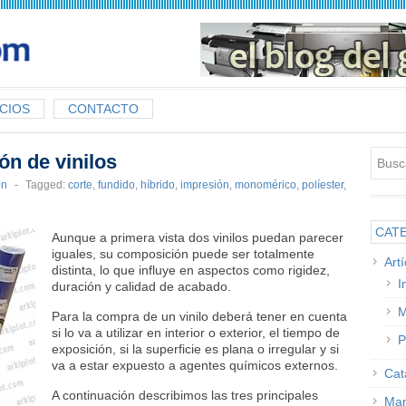
CIOS
CONTACTO
ón de vinilos
ón
-
Tagged:
corte
,
fundido
,
híbrido
,
impresión
,
monomérico
,
políester
,
CAT
Aunque a primera vista dos vinilos puedan parecer
iguales, su composición puede ser totalmente
Art
distinta, lo que influye en aspectos como rigidez,
I
duración y calidad de acabado.
M
Para la compra de un vinilo deberá tener en cuenta
si lo va a utilizar en interior o exterior, el tiempo de
P
exposición, si la superficie es plana o irregular y si
va a estar expuesto a agentes químicos externos.
Cat
A continuación describimos las tres principales
Man