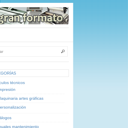
EGORÍAS
ículos técnicos
mpresión
aquinaria artes gráficas
ersonalización
álogos
uales mantenimiento