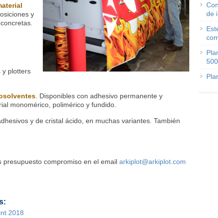
Con
aterial
de 
osiciones y
 concretas.
Est
com
Pla
500
y plotters
Pla
osolventes
. Disponibles con adhesivo permanente y
ial monomérico, polimérico y fundido.
oadhesivos y de cristal ácido, en muchas variantes. También
s presupuesto compromiso en el email
arkiplot@arkiplot.com
s:
int 2018