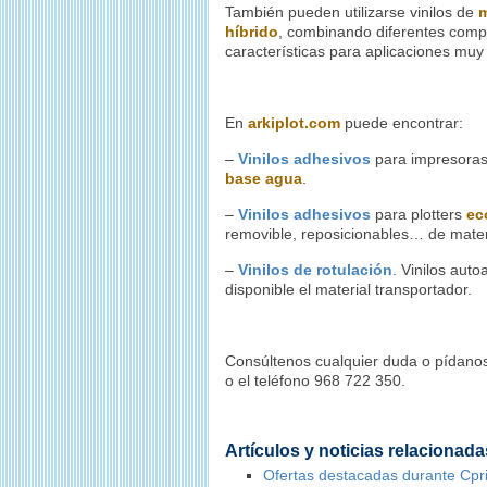
También pueden utilizarse vinilos de
m
híbrido
, combinando diferentes comp
características para aplicaciones muy
En
arkiplot.com
puede encontrar:
–
Vinilos adhesivos
para impresoras 
base agua
.
–
Vinilos adhesivos
para plotters
ec
removible, reposicionables… de mater
–
Vinilos de rotulación
. Vinilos aut
disponible el material transportador.
Consúltenos cualquier duda o pídano
o el teléfono 968 722 350.
Artículos y noticias relacionada
Ofertas destacadas durante Cpr