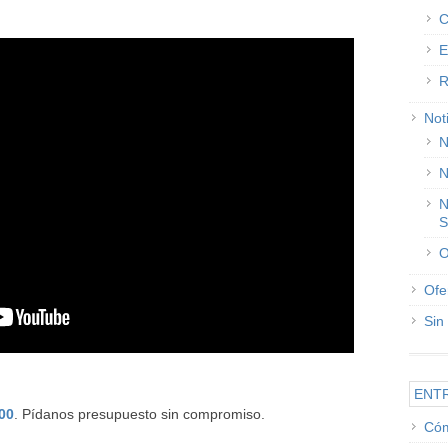
C
E
R
Not
N
N
N
S
O
Ofe
Sin
ENT
00
. Pídanos presupuesto sin compromiso.
Cóm