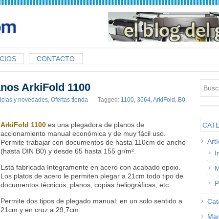
CIOS
CONTACTO
nos ArkiFold 1100
icias y novedades
,
Ofertas tienda
-
Tagged:
1100
,
3664
,
ArkiFold
,
B0
,
ArkiFold 1100
es una plegadora de planos de
CAT
accionamiento manual económica y de muy fácil uso.
Art
Permite trabajar con documentos de hasta 110cm de ancho
(hasta DIN B0) y desde 65 hasta 155 gr/m².
I
Está fabricada íntegramente en acero con acabado epoxi.
M
Los platos de acero le permiten plegar a 21cm todo tipo de
P
documentos técnicos, planos, copias heliográficas, etc.
Permite dos tipos de plegado manual: en un solo sentido a
Cat
21cm y en cruz a 29,7cm.
Man