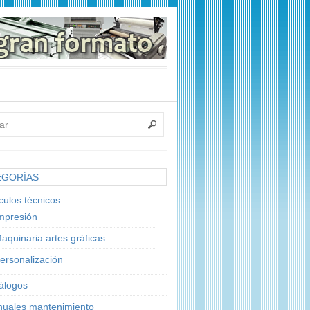
EGORÍAS
ículos técnicos
mpresión
aquinaria artes gráficas
ersonalización
álogos
uales mantenimiento