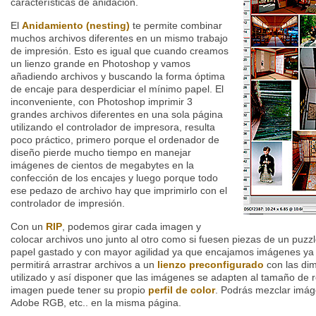
características de anidación.
El
Anidamiento (nesting)
te permite combinar
muchos archivos diferentes en un mismo trabajo
de impresión. Esto es igual que cuando creamos
un lienzo grande en Photoshop y vamos
añadiendo archivos y buscando la forma óptima
de encaje para desperdiciar el mínimo papel. El
inconveniente, con Photoshop imprimir 3
grandes archivos diferentes en una sola página
utilizando el controlador de impresora, resulta
poco práctico, primero porque el ordenador de
diseño pierde mucho tiempo en manejar
imágenes de cientos de megabytes en la
confección de los encajes y luego porque todo
ese pedazo de archivo hay que imprimirlo con el
controlador de impresión.
Con un
RIP
, podemos girar cada imagen y
colocar archivos uno junto al otro como si fuesen piezas de un puzz
papel gastado y con mayor agilidad ya que encajamos imágenes ya
permitirá arrastrar archivos a un
lienzo preconfigurado
con las dim
utilizado y así disponer que las imágenes se adapten al tamaño de r
imagen puede tener su propio
perfil de color
. Podrás mezclar imá
Adobe RGB, etc.. en la misma página.