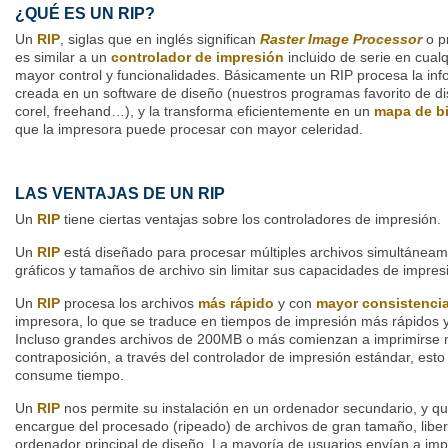
¿QUÉ ES UN RIP?
Un
RIP
, siglas que en inglés significan
Raster Image Processor
o p
es similar a un
controlador de impresión
incluido de serie en cual
mayor control y funcionalidades. Básicamente un RIP procesa la inf
creada en un software de diseño (nuestros programas favorito de dis
corel, freehand…), y la transforma eficientemente en un
mapa de bi
que la impresora puede procesar con mayor celeridad.
LAS VENTAJAS DE UN RIP
Un
RIP
tiene ciertas ventajas sobre los controladores de impresión.
Un
RIP
está diseñado para procesar múltiples archivos simultáneam
gráficos y tamaños de archivo sin limitar sus capacidades de impres
Un
RIP
procesa los archivos
más rápido
y con
mayor consistenci
impresora, lo que se traduce en tiempos de impresión más rápidos 
Incluso grandes archivos de 200MB o más comienzan a imprimirse 
contraposición, a través del controlador de impresión estándar, est
consume tiempo.
Un
RIP
nos permite su instalación en un ordenador secundario, y q
encargue del procesado (ripeado) de archivos de gran tamaño, liber
ordenador principal de diseño. La mayoría de usuarios envían a imp