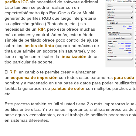
perfiles ICC
sin necesidad de software adicional.
Esto también se podría realizar con un
espectrofotómetro tipo Eye-One o Color Munki
generando perfiles RGB que luego interpretaría
su aplicación gráfica (Photoshop, etc..) sin
necesidad de un
RIP
, pero éste ofrece muchas
más opciones y control. Además, este método
símple de perfilado ofrece poco control de ajuste
sobre los
límites de tinta
(capacidad máxima de
tinta que admite un soporte sin saturarse), y no
tiene ningún control sobre la
linealización
de un
tipo particular de soporte.
El
RIP
, en cambio te permite crear y almacenar
un
esquema de impresión
con todos estos parámetros
para cada 
nombre y almacenado en una base de datos para poder reutilizarlo
facilita la generación de
paletas de color
con múltiples parches a tr
etc.
Este proceso también es útil si usted tiene 2 o más impresoras igua
perfiles entre ellas. Y no menos importante, si utiliza impresoras de 
base agua y ecosolventes, con el trabajo de perfilado podremos obt
en sistemas diferentes.