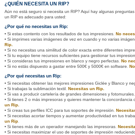
¿QUIÉN NECESITA UN RIP?
Aún no está seguro si necesita un RIP? Aquí hay algunas preguntas 
un RIP es adecuado para usted:
¿Por qué no necesitas un Rip:
• Si estas contento con los resultados de tus impresiones.
No necesi
• Si imprimes varias imágenes de vez en cuando y no varias imágen
Rip.
• Si no necesitas una similitud de color exacta entre diferentes impr
• Si tu equipo tiene recursos suficientes para gestionar tus impresio
• Si consideras tus impresiones en blanco y negro perfectas.
No nec
• Si no estás dispuesto a gastar entre 500€ y 5000€ en software.
No
¿Por qué necesitas un Rip:
• Si necesitas obtener las mejores impresiones Giclée y Blanco y ne
• Si trabajas la sublimación textil.
Necesitas un Rip.
• Si vas a producir cartelería de grandes dimensiones y fotomurales
• Si tienes 2 o más impresoras y quieres mantener la concordancia d
un Rip.
• Si creas tus perfiles ICC para tus soportes de impresión.
Necesita
• Si necesitas acortar tiempos y aumentar productividad en tus trab
un Rip
.
• Si tienes más de un operador manejando las impresoras.
Necesita
• Si necesitas maximizar el uso de soportes de impresión reduciend