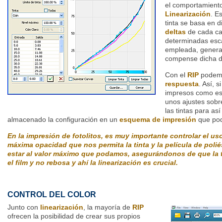
el comportamiento
Linearización
. E
tinta se basa en d
deltas
de cada can
determinadas esca
empleada, genera
compense dicha d
Con el
RIP
podemo
respuesta
. Así, 
impresos como es 
unos ajustes sobr
las tintas para así
almacenado la configuración en un
esquema de impresión
que pod
En la impresión de fotolitos, es muy importante controlar el uso
máxima opacidad que nos permita la tinta y la película de poliés
estar al valor máximo que podamos, asegurándonos de que la 
el film y no rebosa y ahí la linearización es crucial.
CONTROL DEL COLOR
Junto con
linearización
, la mayoría de
RIP
ofrecen la posibilidad de crear sus propios