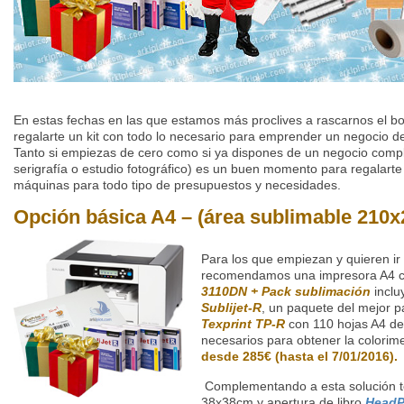
En estas fechas en las que estamos más proclives a rascarnos el bo
regalarte un kit con todo lo necesario para emprender un negocio d
Tanto si empiezas de cero como si ya dispones de un negocio comple
serigrafía o estudio fotográfico) es un buen momento para regalarte
máquinas para todo tipo de presupuestos y necesidades.
Opción básica A4 – (área sublimable 21
Para los que empiezan y quieren ir 
recomendamos una impresora A4 
3110DN + Pack sublimación
inclu
Sublijet-R
, un paquete del mejor p
Texprint TP-R
con 110 hojas A4 de 
necesarios para obtener la colorim
desde 285€ (hasta el 7/01/2016).
Complementando a esta solución 
38x38cm y apertura de libro
HeadP