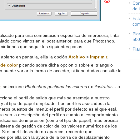
Con
de 
Est
com
Pla
nalizado para una combinación específica de impresora, tinta
500
talado como vimos en el post anterior, para que Photoshop,
rimir tienes que seguir los siguientes pasos:
Pla
r abierto en pantalla, elija la opción
Archivo
>
Imprimir
.
de color
picando sobre dicha opción o sobre el triangulo
n puede variar la forma de acceder, si tiene dudas consulte la
r
, seleccione
Photoshop gestiona los colores
(.o
ilustrator…
o
eccione el perfil de salida que más se asemeje a nuestro
 y al tipo de papel empleado. Los perfiles asociados a la
eros puestos del menú; el perfil por defecto es el que está
a sea la descripción del perfil en cuanto al comportamiento
condiciones de impresión (como el tipo de papel), más precisa
 sistema de gestión de color de los valores numéricos de los
 Si el perfil deseado no aparece, recuerde que
cese por ella con la ayuda de la barra de desplazamiento