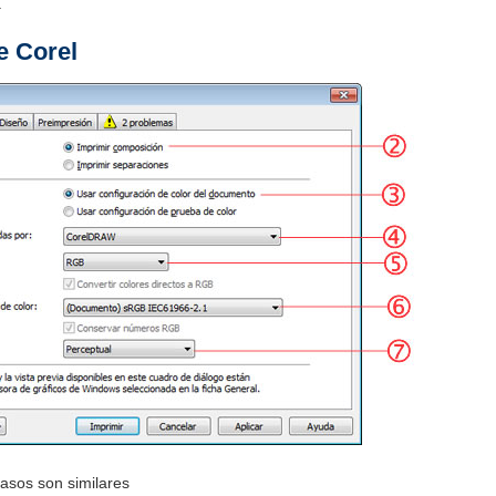
.
e Corel
asos son similares