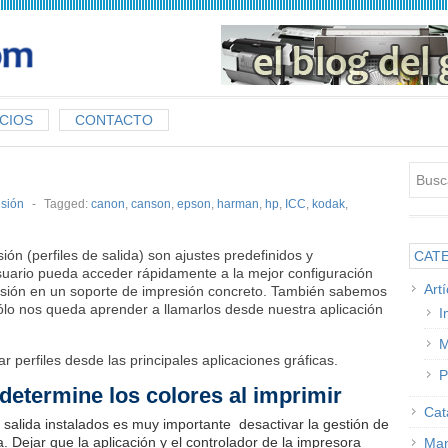
CIOS
CONTACTO
sión
-
Tagged:
canon
,
canson
,
epson
,
harman
,
hp
,
ICC
,
kodak
,
ón (perfiles de salida) son ajustes predefinidos y
CAT
suario pueda acceder rápidamente a la mejor configuración
Art
esión en un soporte de impresión concreto. También sabemos
 sólo nos queda aprender a llamarlos desde nuestra aplicación
I
M
r perfiles desde las principales aplicaciones gráficas.
P
 determine los colores al imprimir
Cat
de salida instalados es muy importante desactivar la gestión de
a. Dejar que la aplicación y el controlador de la impresora
Man