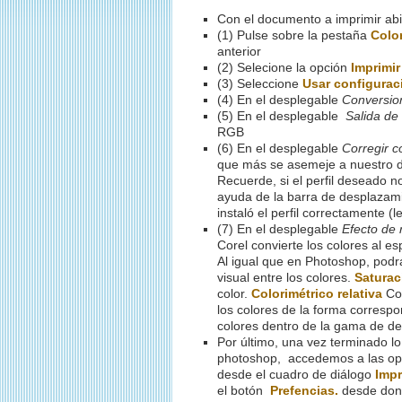
Con el documento a imprimir ab
(
1
) Pulse sobre la pestaña
Colo
anterior
(2) Selecione la opción
Imprimi
(3) Seleccione
Usar configurac
(4) En el desplegable
Conversion
(5) En el desplegable
Salida de
RGB
(6) En el desplegable
Corregir c
que más se asemeje a nuestro di
Recuerde, si el perfil deseado no
ayuda de la barra de desplazami
instaló el perfil correctamente (
(7) En el desplegable
Efecto de 
Corel convierte los colores al es
Al igual que en Photoshop, podr
visual entre los colores.
Saturac
color.
Colorimétrico relativa
Com
los colores de la forma correspo
colores dentro de la gama de des
Por último,
una vez terminado lo
photoshop, accedemos a las opc
desde el cuadro de diálogo
Impr
el botón
Prefencias.
desde don