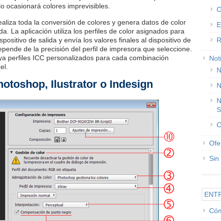
lo ocasionará colores imprevisibles.
C
 realiza toda la conversión de colores y genera datos de color
E
da. La aplicación utiliza los perfiles de color asignados para
spositivo de salida y envía los valores finales al dispositivo de
R
epende de la precisión del perfil de impresora que seleccione.
haya perfiles ICC personalizados para cada combinación
Not
el.
N
otoshop, Ilustrator o Indesign
N
N
S
O
Ofe
Sin
ENT
Cóm