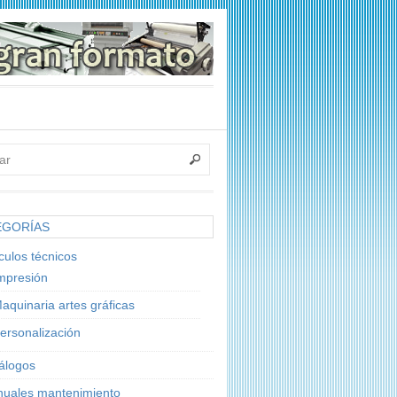
EGORÍAS
ículos técnicos
mpresión
aquinaria artes gráficas
ersonalización
álogos
uales mantenimiento