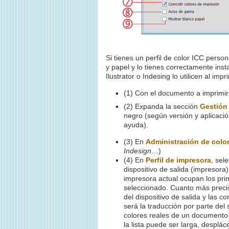
Si tienes un perfil de color ICC perso
y papel y lo tienes correctamente ins
Ilustrator o Indesing lo utilicen al imp
(1) Con el documento a imprimi
(2) Expanda la sección
Gestión 
negro (según versión y aplicació
ayuda).
(3) En
Administración de colo
Indesign
…)
(4) En
Perfil de impresora
, sel
dispositivo de salida (impresora)
impresora actual ocupan los prim
seleccionado. Cuanto más precis
del dispositivo de salida y las 
será la traducción por parte del
colores reales de un documento.
la lista puede ser larga, desplá