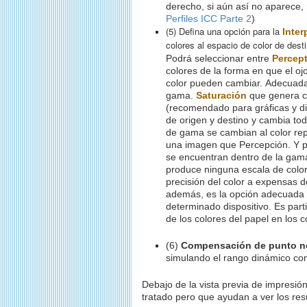
derecho, si aún así no aparece, 
Perfiles ICC Parte 2
)
(5) Defina una opción para la
Inter
colores al espacio de color de desti
Podrá seleccionar entre
Percep
colores de la forma en que el o
color pueden cambiar.
A
decuada
gama.
Saturación
que genera c
(recomendado para gráficas y 
de origen y destino y cambia tod
de gama se cambian al color re
una imagen que Percepción. Y p
se encuentran dentro de la gama
produce ninguna escala de color
precisión del color a expensas d
además, es la opción adecuada p
determinado dispositivo. Es parti
de los colores del papel en los 
(6)
Compensación de punto 
simulando el rango dinámico comp
Debajo de la vista previa de impresión
tratado pero que ayudan a ver los res