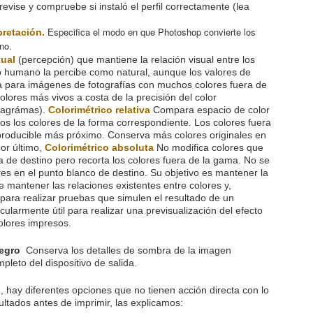
revise y compruebe si instaló el perfil correctamente (lea
Especifica el modo en que Photoshop convierte los
pretación.
no.
tual
(percepción) que
mantiene la relación visual entre los
jo humano la percibe como natural, aunque los valores de
 para imágenes de fotografías con muchos colores fuera de
olores más vivos
a costa de la precisión del color
diagrámas).
Colorimétrico relativa
Compara espacio de color
os los colores de la forma correspondiente. Los colores fuera
producible más próximo. Conserva más colores originales en
or último,
Colorimétrico absoluta
No modifica colores que
 de destino pero recorta los colores fuera de la gama. No se
es en el punto blanco de destino. Su objetivo es mantener la
e mantener las relaciones existentes entre colores y,
ara realizar pruebas que simulen el resultado de un
cularmente útil para realizar una previsualización del efecto
colores impresos.
negro
Conserva los detalles de sombra de la imagen
leto del dispositivo de salida.
, hay diferentes opciones que no tienen acción directa con lo
ultados antes de imprimir, las explicamos: