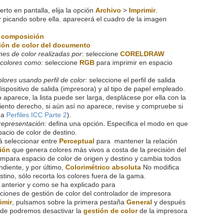
ierto en pantalla, elija la opción
Archivo
>
Imprimir
.
r
picando sobre
ella
. aparecerá el cuadro de la imagen
r composición
ión de color del documento
es de color realizadas por
: seleccione
CORELDRAW
 colores como:
seleccione
RGB
para imprimir en espacio
olores usando perfil de color
: seleccione el perfil de salida
spositivo de salida (impresora) y al tipo de papel empleado.
 aparece, la lista puede ser larga, desplácese por ella con la
ento derecho, si aún así no aparece, revise y compruebe si
lea
Perfiles ICC Parte 2
).
representación:
defina una opción
.
Especifica el modo en que
pacio de color de destino.
á seleccionar entre
Perceptual
para mantener la relación
ión
que genera colores más vivos a costa de la precisión del
para espacio de color de origen y destino y cambia todos
ndiente, y por último,
Colorimétrico absoluta
No modifica
tino, sólo recorta los colores fuera de la gama.
 anterior y
como se ha explicado para
iones de gestión de color del controlador de impresora
imir
, pulsamos sobre la primera pestaña
General
y después
de podremos desactivar la
gestión de color
de la impresora