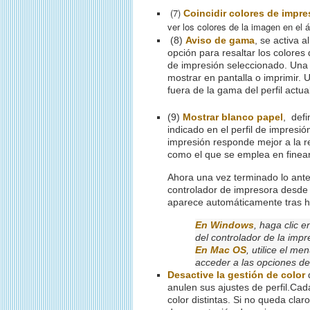
(7)
Coincidir colores de impre
ver los colores de la imagen en el 
(8)
Aviso de gama
, se activa a
opción para resaltar los colores
de impresión seleccionado. Una
mostrar en pantalla o imprimir.
fuera de la gama del perfil actua
(9)
Mostrar blanco papel
, defi
indicado en el perfil de impresi
impresión responde mejor a la r
como el que se emplea en finear
Ahora una vez terminado lo ante
controlador de impresora desde 
aparece automáticamente tras ha
En Windows
, haga clic 
del controlador de la impr
En Mac OS
, utilice el m
acceder a las opciones de
Desactive la gestión de color
d
anulen sus ajustes de perfil.
Cada
color distintas. Si no queda clar