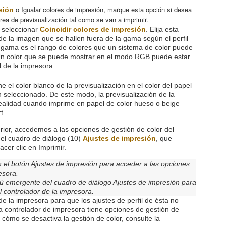
o Igualar colores de impresión, m
arque esta opción si desea
sión
área de previsualización tal como se van a imprimir.
l seleccionar
Coincidir colores de impresión
. Elija esta
 de la imagen que se hallen fuera de la gama según el perfil
 gama es el rango de colores que un sistema de color puede
 Un color que se puede mostrar en el modo RGB puede estar
l de la impresora.
ne el color blanco de la previsualización en el color del papel
ón seleccionado. De este modo, la previsualización de la
ealidad cuando imprime en papel de color hueso o beige
t.
rior, accedemos a las opciones de gestión de color del
el cuadro de diálogo (10)
Ajustes de impresión
, que
cer clic en Imprimir.
en el botón Ajustes de impresión para acceder a las opciones
esora.
enú emergente del cuadro de diálogo Ajustes de impresión para
l controlador de la impresora.
e la impresora para que los ajustes de perfil de ésta no
 controlador de impresora tiene opciones de gestión de
o cómo se desactiva la gestión de color, consulte la