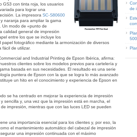
Con
GS3 con tinta roja, los usuarios
de 
ariada para lograr una
recisión. La impresora
SC-S80600
Est
ja y naranja para ampliar la gama
com
s. Un modo de «punto de
 la calidad general de impresión
Pla
pel entre los que se incluye los
500
y el papel fotográfico mediante la armonización de diversos
cil de utilizar.
Pla
Commercial and Industrial Printing de Epson Ibérica, afirma:
estros clientes sobre los modelos previos para cartelería y
ama basada en sus necesidades. El resultado es una serie
ología puntera de Epson con la que se logra lo más avanzado
stituye un hito en el conocimiento y experiencia de Epson en
odo se ha centrado en mejorar la experiencia de impresión
a y sencilla y, una vez que la impresión está en marcha, el
a de impresión, mientras que con las luces LED se pueden
ene una importancia esencial para los clientes y, por eso, la
como el mantenimiento automático del cabezal de impresión
ra asegurar una impresión continuada con el máximo