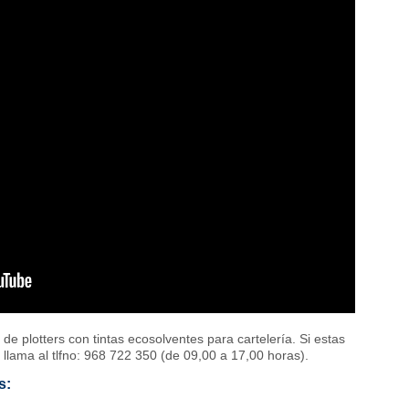
 plotters con tintas ecosolventes para cartelería. Si estas
 llama al tlfno: 968 722 350 (de 09,00 a 17,00 horas).
s: