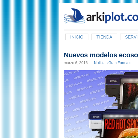
arkiplot.com
INICIO
TIENDA
SERVI
Nuevos modelos ecoso
marzo 6, 2016
-
Noticias Gran Formato
-