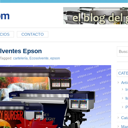
CIOS
CONTACTO
lventes Epson
Tagged:
cartelería
,
Ecosolvente
,
epson
CAT
Art
I
M
P
Cat
Man