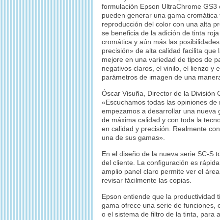
formulación Epson UltraChrome GS3 o 
pueden generar una gama cromática v
reproducción del color con una alta p
se beneficia de la adición de tinta ro
cromática y aún más las posibilidade
precisión» de alta calidad facilita que
mejore en una variedad de tipos de pa
negativos claros, el vinilo, el lienzo 
parámetros de imagen de una manera fá
Óscar Visuña, Director de la División 
«Escuchamos todas las opiniones de nu
empezamos a desarrollar una nueva g
de máxima calidad y con toda la tecn
en calidad y precisión. Realmente con
una de sus gamas».
En el diseño de la nueva serie SC-S t
del cliente. La configuración es rápid
amplio panel claro permite ver el áre
revisar fácilmente las copias.
Epson entiende que la productividad ti
gama ofrece una serie de funciones, 
o el sistema de filtro de la tinta, pa