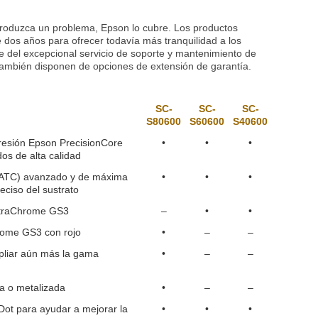
produzca un problema, Epson lo cubre. Los productos
 dos años para ofrecer todavía más tranquilidad a los
e del excepcional servicio de soporte y mantenimiento de
ambién disponen de opciones de extensión de garantía.
SC-
SC-
SC-
S80600
S60600
S40600
resión Epson PrecisionCore
•
•
•
os de alta calidad
D-ATC) avanzado y de máxima
•
•
•
eciso del sustrato
UltraChrome GS3
–
•
•
rome GS3 con rojo
•
–
–
mpliar aún más la gama
•
–
–
ca o metalizada
•
–
–
Dot para ayudar a mejorar la
•
•
•