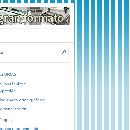
EGORÍAS
ículos técnicos
mpresión
aquinaria artes gráficas
ersonalización
álogos
uales mantenimiento