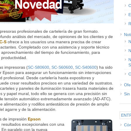
C
E
R
resoras profesionales de cartelería de gran formato.
Not
fundo análisis del mercado, de opiniones de los clientes y de
N
C-S
ofrece a los usuarios una manera precisa de crear
mpactantes. Completado con una asistencia y soporte técnico
N
l aprovechamiento del tiempo de funcionamiento, para
 productividad.
N
S
s impresoras (
SC-S80600
,
SC-S60600
,
SC-S40600
) ha sido
r Epson para asegurar un funcionamiento sin interrupciones
O
d profesional. Desde cartelería hasta expositores y
uede crear resultados precisos en una variedad de sustratos.
Ofe
arteles y paneles de iluminación trasera hasta materiales de
s y papel mural, todo ello se genera con una precisión sin
Sin
ol de tensión automático extremadamente avanzado (AD-ATC).
e alimentación y rodillos antiestáticos de presión de amplio
del agarre y de la alimentación.
ENT
es de impresión
Epson
 resultados excepcionales con una
Cóm
. En paralelo con la nueva