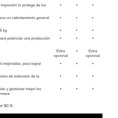
 impresión lo protege de los
•
•
•
ece un calentamiento general
•
•
•
5 kg
•
•
•
, para potenciar una producción
•
•
•
Extra
•
Extra
opcional
opcional
l mejoradas, para lograr
•
•
•
ones de extensión de la
•
•
•
ar y gestionar mejor los
•
•
•
rmware
or SC-S