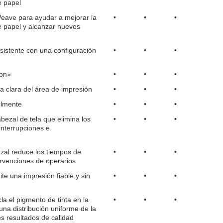
e papel
eave para ayudar a mejorar la
•
•
•
 de papel y alcanzar nuevos
esistente con una configuración
•
•
•
son»
•
•
•
ta clara del área de impresión
•
•
•
ilmente
•
•
•
bezal de tela que elimina los
•
•
•
interrupciones e
zal reduce los tiempos de
•
•
•
tervenciones de operarios
e una impresión fiable y sin
•
•
•
la el pigmento de tinta en la
•
•
•
una distribución uniforme de la
es resultados de calidad