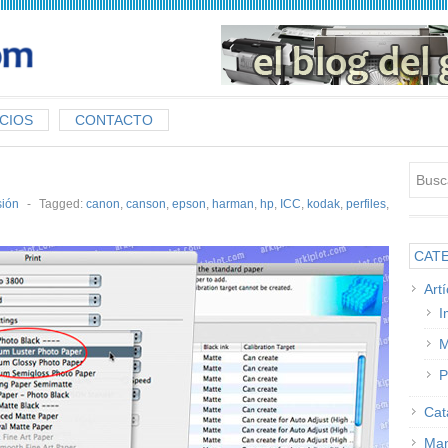
CIOS
CONTACTO
sión
-
Tagged:
canon
,
canson
,
epson
,
harman
,
hp
,
ICC
,
kodak
,
perfiles
,
CAT
Art
I
M
P
Cat
Man