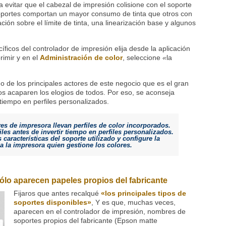
a evitar que el cabezal de impresión colisione con el soporte
oportes comportan un mayor consumo de tinta que otros con
ación sobre el límite de tinta, una linearización base y algunos
cíficos del controlador de impresión elija desde la aplicación
rimir y en el
Administración de color
, seleccione
«
la
o de los principales actores de este negocio que es el gran
s acaparen los elogios de todos. Por eso, se aconseja
 tiempo en perfiles personalizados.
es de impresora llevan perfiles de color incorporados.
les antes de invertir tiempo en perfiles personalizados.
as características del soporte utilizado y configure la
ea la impresora quien gestione los colores.
sólo aparecen papeles propios del fabricante
Fijaros que antes recalqué
«los principales tipos de
soportes disponibles»
, Y es que, muchas veces,
aparecen en el controlador de impresión, nombres de
soportes propios del fabricante (Epson matte