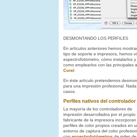
DESMONTANDO LOS PERFILES
En artículos anteriores hemos mostrado
tipo de soporte e impresora, hemos v
espectrofotómetro,
cómo instalarlos y
como emplearlos con las principales a
Corel
.
En éste artículo pretendemos desmonta
para una impresión profesional. Nada m
casos.
Perfiles nativos del controlado
La mayoría de los controladores de
impresión desarrollados por el propio
fabricante de la impresora incorporan
perfiles de color propios creados en u
entorno de captura del color profesion
con
espectrofotómetros
de miles de