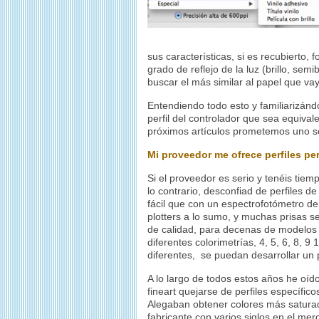
sus características, si es recubierto, f
grado de reflejo de la luz (brillo, semi
buscar el más similar al papel que v
Entendiendo todo esto y familiarizánd
perfil del controlador que sea equiva
próximos artículos prometemos uno so
Mi proveedor me ofrece perfiles pe
Si el proveedor es serio y tenéis tiem
lo contrario, desconfiad de perfiles 
fácil que con un espectrofotómetro d
plotters a lo sumo, y muchas prisas se
de calidad, para decenas de modelos d
diferentes colorimetrías, 4, 5, 6, 8, 9
diferentes, se puedan desarrollar un p
A lo largo de todos estos años he oíd
fineart quejarse de perfiles específic
Alegaban obtener colores más saturad
fabricante con varios siglos en el me