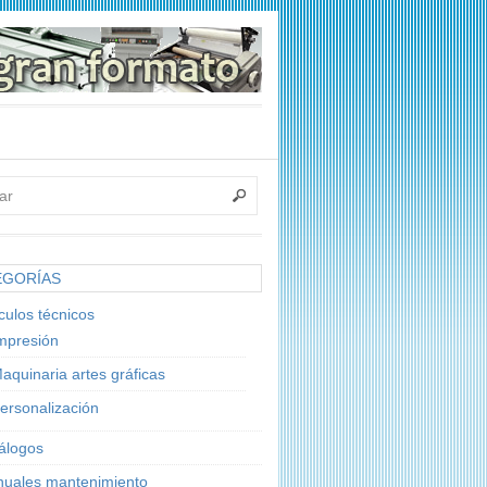
EGORÍAS
ículos técnicos
mpresión
aquinaria artes gráficas
ersonalización
álogos
uales mantenimiento