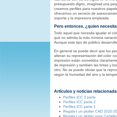
presupuesto digno, imaginad una peq
creamos perfiles para nuestros papeles
ofrecemos un servicio de asesoramient
soporte y la impresora empleada.
Pero entonces, ¿quien necesita 
Todo aquel que necesita igualar el co
que no admita la más mínima variación
Aunque este tipo de público desarrolla
En general se puede decir que los pe
alteran su representación del color co
impresión están sometidos clarament
de impresión y también las tintas y lo
otro. No se puede obviar que la repro
según la humedad del aire y la tempe
Artículos y noticias relacionada
Perfiles ICC 3 parte
Perfiles ICC parte 2
Perfiles ICC parte 1
Regala-t un plotter CAD 2025-2
Regala-t un plotter para Cartel