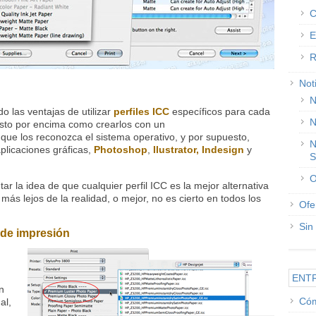
C
E
R
Not
N
 las ventajas de utilizar
perfiles ICC
específicos para cada
N
isto por encima como crearlos con un
 que los reconozca el sistema operativo, y por supuesto,
N
plicaciones gráficas,
Photoshop
,
Ilustrator,
Indesign
y
S
O
r la idea de que cualquier perfil ICC es la mejor alternativa
ás lejos de la realidad, o mejor, no es cierto en todos los
Ofe
Sin
r de impresión
ENT
n
Cóm
al,