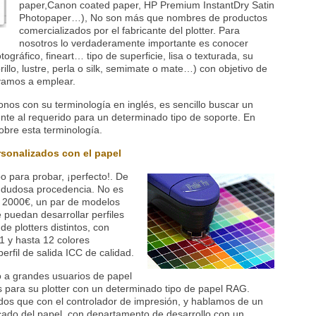
paper,Canon coated paper, HP Premium InstantDry Satin
Photopaper…), No son más que nombres de productos
comercializados por el fabricante del plotter. Para
nosotros lo verdaderamente importante es conocer
otográfico, fineart… tipo de superficie, lisa o texturada, su
brillo, lustre, perla o silk, semimate o mate…) con objetivo de
ayamos a emplear.
onos con su terminología en inglés, es sencillo buscar un
lente al requerido para un determinado tipo de soporte. En
bre esta terminología.
rsonalizados con el papel
po para probar, ¡perfecto!. De
de dudosa procedencia. No es
e 2000€, un par de modelos
 puedan desarrollar perfiles
e plotters distintos, con
 11 y hasta 12 colores
erfil de salida ICC de calidad.
o a grandes usuarios de papel
os para su plotter con un determinado tipo de papel RAG.
os que con el controlador de impresión, y hablamos de un
rcado del papel, con departamento de desarrollo con un