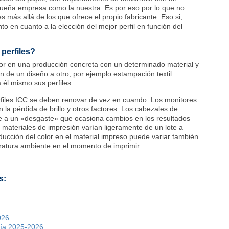
ueña empresa como la nuestra. Es por eso por lo que no
 más allá de los que ofrece el propio fabricante. Eso si,
o en cuanto a la elección del mejor perfil en función del
perfiles?
lor en una producción concreta con un determinado material y
 de un diseño a otro, por ejemplo estampación textil.
 él mismo sus perfiles.
rfiles ICC se deben renovar de vez en cuando. Los monitores
n la pérdida de brillo y otros factores. Los cabezales de
e a un «desgaste» que ocasiona cambios en los resultados
s materiales de impresión varían ligeramente de un lote a
ducción del color en el material impreso puede variar también
ratura ambiente en el momento de imprimir.
s:
026
ería 2025-2026