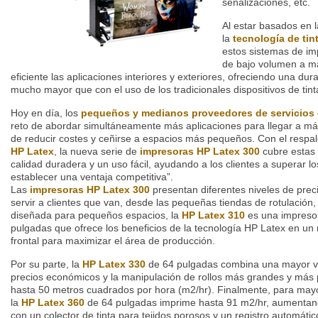
señalizaciones, etc.
Al estar basados en 
la
tecnología de ti
estos sistemas de im
de bajo volumen a m
eficiente las aplicaciones interiores y exteriores, ofreciendo una dur
mucho mayor que con el uso de los tradicionales dispositivos de tint
Hoy en día, los
pequeños y medianos proveedores de servicios
reto de abordar simultáneamente más aplicaciones para llegar a más
de reducir costes y ceñirse a espacios más pequeños. Con el respa
HP Latex
, la nueva serie de
impresoras HP Latex 300
cubre estas
calidad duradera y un uso fácil, ayudando a los clientes a superar los
establecer una ventaja competitiva”.
Las
impresoras HP Latex 300
presentan diferentes niveles de prec
servir a clientes que van, desde las pequeñas tiendas de rotulación, 
diseñada para pequeños espacios, la
HP Latex 310
es una impreso
pulgadas que ofrece los beneficios de la tecnología HP Latex en u
frontal para maximizar el área de producción.
Por su parte, la
HP Latex 330
de 64 pulgadas combina una mayor ver
precios económicos y la manipulación de rollos más grandes y más p
hasta 50 metros cuadrados por hora (m2/hr). Finalmente, para may
la
HP Latex 360
de 64 pulgadas imprime hasta 91 m2/hr, aumentando
con un colector de tinta para tejidos porosos y un registro automátic