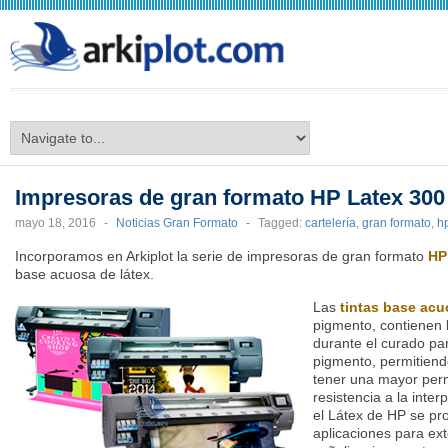
arkiplot.com
Impresoras de gran formato HP Latex 300
mayo 18, 2016
-
Noticias Gran Formato
-
Tagged:
cartelería
,
gran formato
,
h
Incorporamos en Arkiplot la serie de impresoras de gran formato
HP
base acuosa de látex.
Las
tintas base acu
pigmento, contienen l
durante el curado pa
pigmento, permitiend
tener una mayor per
resistencia a la inte
el Látex de HP se pr
aplicaciones para exte