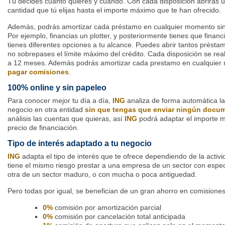
Tú decides cuánto quieres y cuándo. Con cada disposición abrirás 
cantidad que tú elijas hasta el importe máximo que te han ofrecido.
Además, podrás amortizar cada préstamo en cualquier momento sin
Por ejemplo, financias un plotter, y posteriormente tienes que finan
tienes diferentes opciones a tu alcance. Puedes abrir tantos prést
no sobrepases el límite máximo del crédito. Cada disposición se rea
a 12 meses. Además podrás amortizar cada prestamo en cualquie
pagar comisiones
.
100% online y sin papeleo
Para conocer mejor tu día a día,
ING
analiza de forma automática la
negocio en otra entidad
sin que tengas que enviar ningún docu
análisis las cuentas que quieras, así
ING
podrá adaptar el importe m
precio de financiación.
Tipo de interés adaptado a tu negocio
ING
adapta el tipo de interés que te ofrece dependiendo de la activi
tiene el mismo riesgo prestar a una empresa de un sector con espec
otra de un sector maduro, o con mucha o poca antiguedad.
Pero todas por igual, se benefician de un gran ahorro en comisione
0%
comisión por amortización parcial
0%
comisión por cancelación total anticipada