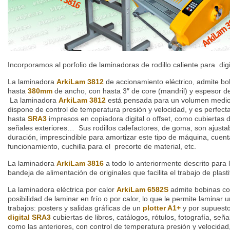
Incorporamos al porfolio de laminadoras de rodillo caliente para dig
La laminadora
ArkiLam 3812
de accionamiento eléctrico, admite bo
hasta
380mm
de ancho, con hasta 3″ de core (mandril) y espesor de
La laminadora
ArkiLam 3812
está pensada para un volumen medio 
dispone de control de temperatura presión y velocidad, y es perfec
hasta
SRA3
impresos en copiadora digital o offset, como cubiertas de
señales exteriores… Sus rodillos calefactores, de goma, son ajusta
duración, imprescindible para amortizar este tipo de máquina, cuen
funcionamiento, cuchilla para el precorte de material, etc.
La laminadora
ArkiLam 3816
a todo lo anteriormente descrito para 
bandeja de alimentación de originales que facilita el trabajo de plast
La laminadora eléctrica por calor
ArkiLam 6582S
admite bobinas co
posibilidad de laminar en frío o por calor, lo que le permite laminar
trabajos: posters y salidas gráficas de un
plotter A1+
y por supuest
digital SRA3
cubiertas de libros, catálogos, rótulos, fotografía, se
como las anteriores, con control de temperatura presión y velocidad