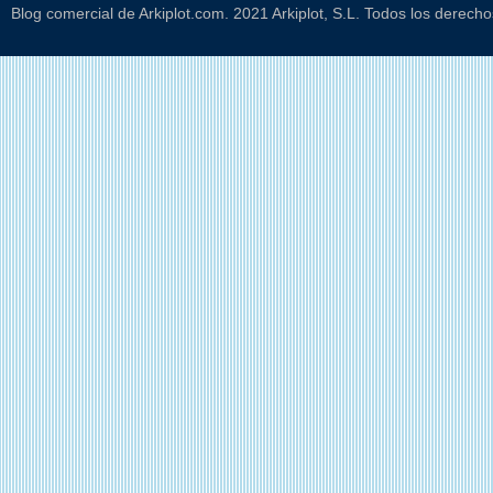
Blog comercial de Arkiplot.com. 2021 Arkiplot, S.L. Todos los derech