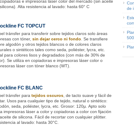
copiadoras e impresoras láser color del mercado (sin aceite
Con
silicona). Alta resistencia al lavado: hasta 60° C
de 
Est
com
ockline FC TOPCUT
Pla
el tránsfer para transferir sobre tejidos claros solo áreas
500
resas con tóner,
sin dejar cerco ni fondo
. Se transfiere
re algodón y otros tejidos blancos o de colores claros
Pla
urales o sintéticos tales como seda, poliéster, lycra, etc.
al para colores lisos y degradados (con más de 30% de
or). Se utiliza en copiadoras e impresoras láser color o
resoras láser con tóner blanco (WT).
ockline FC BLANC
el tránsfer para
tejidos oscuros
, de tacto suave y fácil de
tar. Usos para cualquier tipo de tejido, natural o sintético:
odón, seda, poliéster, lycra, etc. Grosor: 120µ. Apto solo
a impresoras láser a color y copiadoras a color con fijación
aceite de silicona. Fácil de recortar con cualquier plótter.
istencia al lavado: hasta 30°C.