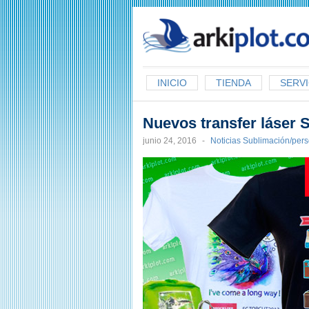
arkiplot.com
INICIO
TIENDA
SERVI
Nuevos transfer láser 
junio 24, 2016
-
Noticias Sublimación/per