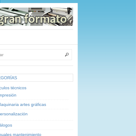
EGORÍAS
ículos técnicos
mpresión
aquinaria artes gráficas
ersonalización
álogos
uales mantenimiento