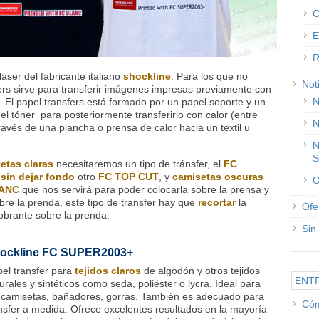
C
E
R
áser del fabricante italiano
shockline
. Para los que no
Not
ers sirve para transferir imágenes impresas previamente con
N
. El papel transfers está formado por un papel soporte y un
 el tóner para posteriormente transferirlo con calor (entre
N
vés de una plancha o prensa de calor hacia un textil u
N
S
etas claras
necesitaremos un tipo de tránsfer, el
FC
s
sin dejar fondo
otro
FC TOP CUT
, y
camisetas oscuras
O
ANC
que nos servirá para poder colocarla sobre la prensa y
obre la prenda, este tipo de transfer hay que
recortar
la
Ofe
obrante sobre la prenda.
Sin
ockline FC SUPER2003+
el transfer para
tejidos claros
de algodón y otros tejidos
ENT
urales y sintéticos como seda, poliéster o lycra. Ideal para
 camisetas, bañadores, gorras. También es adecuado para
Cóm
nsfer a medida. O
frece excelentes resultados en la mayoría