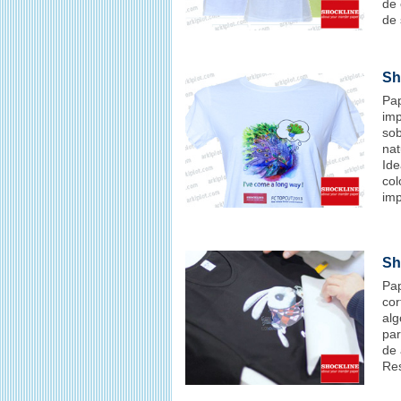
de 
de 
Sh
Pap
imp
sob
nat
Ide
col
imp
Sh
Pap
cor
alg
par
de 
Res