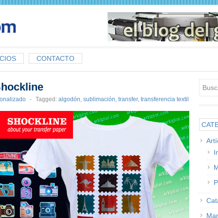
CIOS
CONTACTO
Shockline
sonalizado
-
Tagged:
algodón
,
sublimación
,
transfer
,
transferencia textil
CAT
Art
I
M
P
Cat
Man