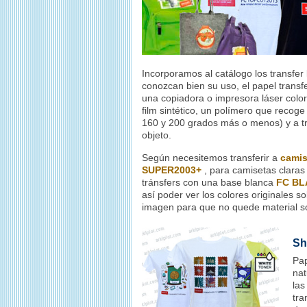
Incorporamos al catálogo los transfer l
conozcan bien su uso, el papel transf
una copiadora o impresora láser color
film sintético, un polímero que recoge
160 y 200 grados más o menos) y a tra
objeto.
Según necesitemos transferir a
camis
SUPER2003+
, para camisetas clara
tránsfers con una base blanca
FC BL
así poder ver los colores originales s
imagen para que no quede material s
Sh
Pap
nat
las
tra