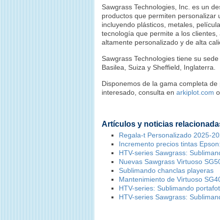
Sawgrass Technologies, Inc. es un des
productos que permiten personalizar
incluyendo plásticos, metales, películ
tecnología que permite a los clientes
altamente personalizado y de alta cal
Sawgrass Technologies tiene su sede e
Basilea, Suiza y Sheffield, Inglaterra.
Disponemos de la gama completa de p
interesado, consulta en
arkiplot.com
o
Artículos y noticias relacionada
Regala-t Personalizado 2025-2
Incremento precios tintas Epson:
HTV-series Sawgrass: Subliman
Nuevas Sawgrass Virtuoso SG5
Sublimando chanclas playeras
Mantenimiento de Virtuoso SG
HTV-series: Sublimando portafot
HTV-series Sawgrass: Sublimand