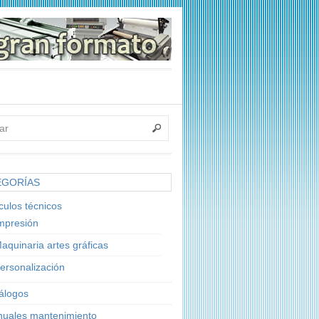
EGORÍAS
ículos técnicos
mpresión
aquinaria artes gráficas
ersonalización
álogos
uales mantenimiento