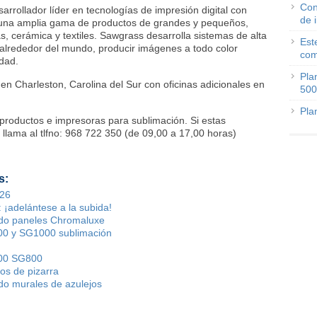
Con
arrollador líder en tecnologías de impresión digital con
de 
 una amplia gama de productos de grandes y pequeños,
as, cerámica y textiles. Sawgrass desarrolla sistemas de alta
Est
, alrededor del mundo, producir imágenes a todo color
com
idad.
Pla
n Charleston, Carolina del Sur con oficinas adicionales en
500
Pla
roductos e impresoras para sublimación. Si estas
 llama al tlfno: 968 722 350 (de 09,00 a 17,00 horas)
s:
026
 ¡adelántese a la subida!
do paneles Chromaluxe
00 y SG1000 sublimación
400 SG800
os de pizarra
o murales de azulejos