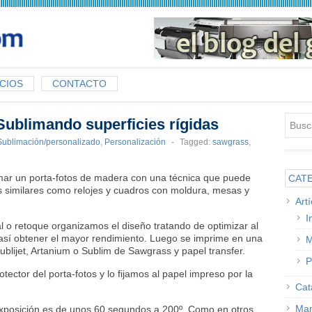
CIOS
CONTACTO
ublimando superficies rígidas
Sublimación/personalizado
,
Personalización
-
Tagged:
sawgrass
,
ar un porta-fotos de madera con una técnica que puede
CAT
jas similares como relojes y cuadros con moldura, mesas y
Art
I
al o retoque organizamos el diseño tratando de optimizar al
 así obtener el mayor rendimiento. Luego se imprime en una
M
ublijet, Artanium o Sublim de Sawgrass y papel transfer.
P
otector del porta-fotos y lo fijamos al papel impreso por la
Cat
Man
exposición es de unos 60 segundos a 200º. Como en otros