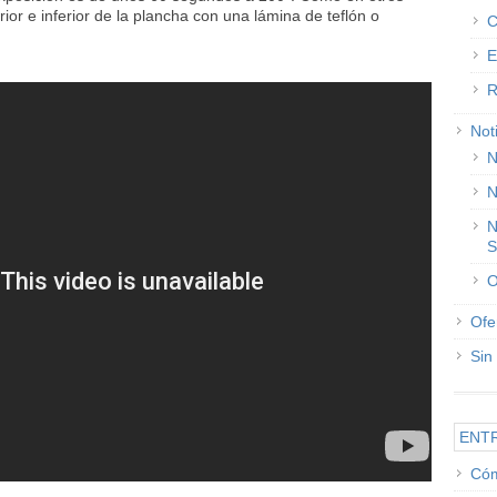
ior e inferior de la plancha con una lámina de teflón o
C
E
R
Not
N
N
N
S
O
Ofe
Sin
ENT
Cóm