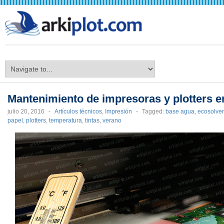
arkiplot.com
Mantenimiento de impresoras y plotters e
julio 20, 2016
-
Artículos técnicos
,
Impresión
-
Tagged:
base agua
,
ecosolve
papel
,
plotters
,
temperatura
,
tintas
,
verano