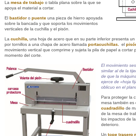
La
mesa de trabajo
o tabla plana sobre la que se
apoya el material a cortar.
El
bastidor
o
puente
una pieza de hierro apoyada
sobre la bancada y que soporta los movimientos
verticales de la cuchilla y el pisón.
La
cuchilla,
una hoja de acero que en su parte inferior presenta un c
por tornillos a una chapa de acero llamada
portacuchillas.
el
pisó
movimiento vertical que comprime y sujeta la pila de papel a cortar 
momento del corte.
El movimiento ses
similar al de la tij
de que la máquina 
ejerce de «hoja fi
oblicuo en el plano
Para proteger la c
mesa también es o
cuadradillo
de ma
de la mesa de tra
los impactos de la
deterioro.
Un
tope trasero 