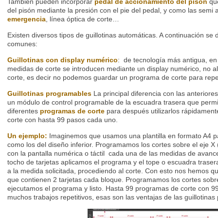
También pueden incorporar
pedal de accionamiento del pisón
qu
del pisón mediante la presión con el pie del pedal, y como las semi
emergencia
, línea óptica de corte…
Existen diversos tipos de guillotinas automáticas. A continuación se
comunes:
Guillotinas con display numérico
: de tecnología más antigua, en e
medidas de corte se introducen mediante un display numérico, no 
corte, es decir no podemos guardar un programa de corte para repet
Guillotinas programables
La principal diferencia con las anterior
un módulo de control programable de la escuadra trasera que perm
diferentes
programas de corte
para después utilizarlos rápidamen
corte con hasta 99 pasos cada uno.
Un ejemplo:
Imaginemos que usamos una plantilla en formato A4 para
como los del diseño inferior. Programamos los cortes sobre el eje X 
con la pantalla numérica o táctil cada una de las medidas de avanc
tocho de tarjetas aplicamos el programa y el tope o escuadra tras
a la medida solicitada, procediendo al corte. Con esto nos hemos 
que contienen 2 tarjetas cada bloque. Programamos los cortes sobre 
ejecutamos el programa y listo. Hasta 99 programas de corte con 
muchos trabajos repetitivos, esas son las ventajas de las guillotina