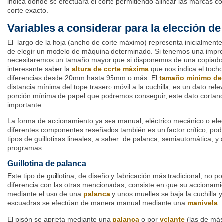
indica donde se efectuará el corte permitiendo alinear las marcas c
corte exacto.
Variables a considerar para la elección de 
El largo de la hoja (ancho de corte máximo) representa inicialmente l
de elegir un modelo de máquina determinado.
Si tenemos una impre
necesitaremos un tamaño mayor que si disponemos de una copiador
interesante saber la
altura de corte máxima
que nos indica el toch
diferencias desde 20mm hasta 95mm o más. El
tamaño mínimo de
distancia mínima del tope trasero móvil a la cuchilla, es un dato rel
porción mínima de papel que podremos conseguir, este dato cortando
importante.
La forma de accionamiento ya sea manual, eléctrico mecánico o ele
diferentes componentes reseñados también es un factor crítico, po
tipos de guillotinas lineales, a saber: de palanca, semiautomática, y
programas.
Guillotina de palanca
Este tipo de guillotina, de diseño y fabricación más tradicional, no p
diferencia con las otras mencionadas, consiste en que su accionam
mediante el uso de una
palanca
y unos muelles se baja la cuchilla 
escuadras se efectúan de manera manual mediante una
manivela
.
El pisón se aprieta mediante una
palanca
o por
volante
(las de más