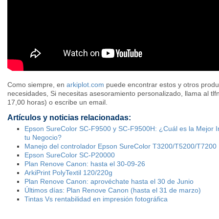
Como siempre, en
arkiplot.com
puede encontrar estos y otros produ
necesidades,
Si necesitas asesoramiento personalizado,
llama al tl
17,00 horas) o escribe un email.
Artículos y noticias relacionadas:
Epson SureColor SC-F9500 y SC-F9500H: ¿Cuál es la Mejor I
tu Negocio?
Manejo del controlador Epson SureColor T3200/T5200/T7200
Epson SureColor SC-P20000
Plan Renove Canon: hasta el 30-09-26
ArkiPrint PolyTextil 120/220g
Plan Renove Canon: aprovéchate hasta el 30 de Junio
Últimos días: Plan Renove Canon (hasta el 31 de marzo)
Tintas Vs rentabilidad en impresión fotográfica