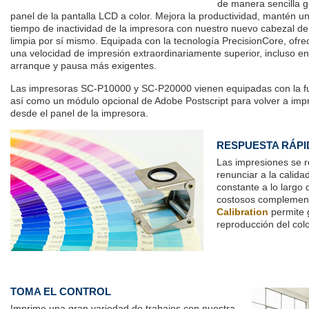
de manera sencilla gr
panel de la pantalla LCD a color. Mejora la productividad, mantén un
tiempo de inactividad de la impresora con nuestro nuevo cabezal d
limpia por sí mismo. Equipada con la tecnología PrecisionCore, ofre
una velocidad de impresión extraordinariamente superior, incluso en
arranque y pausa más exigentes.
Las impresoras SC-P10000 y SC-P20000 vienen equipadas con la fu
así como un módulo opcional de Adobe Postscript para volver a impr
desde el panel de la impresora.
RESPUESTA RÁPI
Las impresiones se r
renunciar a la calida
constante a lo largo 
costosos complemento
Calibration
permite g
reproducción del colo
.
.
TOMA EL CONTROL
Imprime una gran variedad de trabajos con nuestra