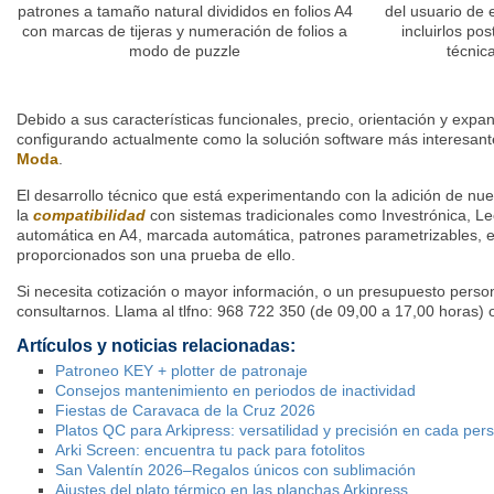
patrones a tamaño natural divididos en folios A4
del usuario de
con marcas de tijeras y numeración de folios a
incluirlos po
modo de puzzle
técnic
Debido a sus características funcionales, precio, orientación y expa
configurando actualmente como la solución software más interesant
Moda
.
El desarrollo técnico que está experimentando con la adición de n
la
compatibilidad
con sistemas tradicionales como Investrónica, Le
automática en A4, marcada automática, patrones parametrizables, e
proporcionados son una prueba de ello.
Si necesita cotización o mayor información, o un presupuesto perso
consultarnos. L
lama al tlfno: 968 722 350 (de 09,00 a 17,00 horas) 
Artículos y noticias relacionadas:
Patroneo KEY + plotter de patronaje
Consejos mantenimiento en periodos de inactividad
Fiestas de Caravaca de la Cruz 2026
Platos QC para Arkipress: versatilidad y precisión en cada per
Arki Screen: encuentra tu pack para fotolitos
San Valentín 2026–Regalos únicos con sublimación
Ajustes del plato térmico en las planchas Arkipress