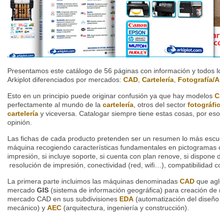
Presentamos este catálogo de 56 páginas con información y todos 
Arkiplot diferenciados por mercados:
CAD
,
Cartelería
,
Fotografía/A
Esto en un principio puede originar confusión ya que hay modelos
C
perfectamente al mundo de la
cartelería
, otros del sector
fotográfi
cartelería
y viceversa. Catalogar siempre tiene estas cosas, por es
opinión.
Las fichas de cada producto pretenden ser un resumen lo más escue
máquina recogiendo características fundamentales en pictogramas 
impresión, si incluye soporte, si cuenta con plan renove, si dispone 
resolución de impresión, conectividad (red, wifi…), compatibilidad co
La primera parte incluimos las máquinas denominadas
CAD
que agl
mercado
GIS
(sistema de información geográfica) para creación de m
mercado
CAD
en sus subdivisiones
EDA
(automatización del diseño 
mecánico) y
AEC
(arquitectura, ingeniería y construcción).