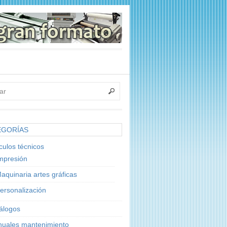
EGORÍAS
ículos técnicos
mpresión
aquinaria artes gráficas
ersonalización
álogos
uales mantenimiento