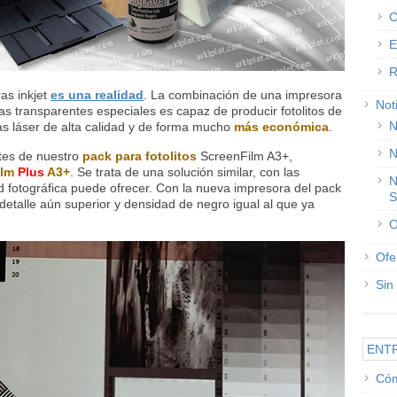
C
E
R
as inkjet
es una realidad
. La combinación de una impresora
Not
as transparentes especiales es capaz de producir fotolitos de
N
as láser de alta calidad y de forma mucho
más económica
.
N
ntes de nuestro
pack para fotolitos
ScreenFilm A3+,
ilm
Plus
A3+
. Se trata de una solución similar, con las
N
d fotográfica puede ofrecer. Con la nueva impresora del pack
S
 detalle aún superior y densidad de negro igual al que ya
O
Ofe
Sin
ENT
Cóm