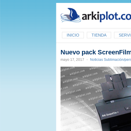
arkiplot.com
INICIO
TIENDA
SERVI
Nuevo pack ScreenFilm 
mayo 17, 2017
-
Noticias Sublimación/per