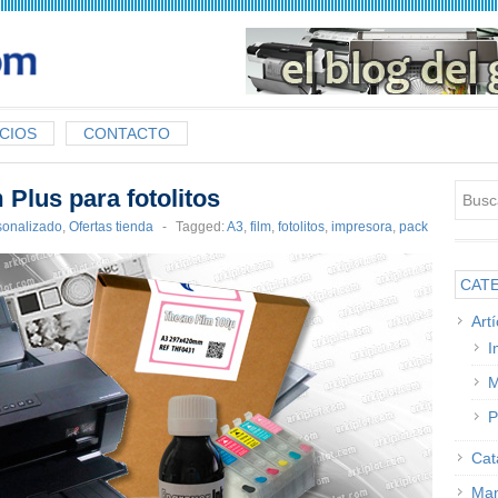
CIOS
CONTACTO
Plus para fotolitos
sonalizado
,
Ofertas tienda
-
Tagged:
A3
,
film
,
fotolitos
,
impresora
,
pack
CAT
Art
I
M
P
Cat
Man