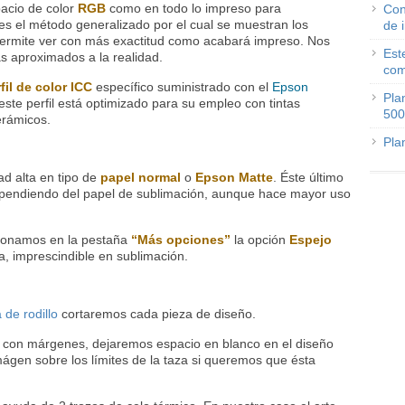
pacio de color
RGB
como en todo lo impreso para
Con
es el método generalizado por el cual se muestran los
de 
 permite ver con más exactitud como acabará impreso. Nos
Est
ás aproximados a la realidad.
com
fil de color ICC
específico suministrado con el
Epson
Pla
 este perfil está optimizado para su empleo con tintas
500
erámicos.
Pla
d alta en tipo de
papel normal
o
Epson Matte
. Éste último
ependiendo del papel de sublimación, aunque hace mayor uso
cionamos en la pestaña
“Más opciones”
la opción
Espejo
a, imprescindible en sublimación.
 de rodillo
cortaremos cada pieza de diseño.
 o con márgenes, dejaremos espacio en blanco en el diseño
ágen sobre los límites de la taza si queremos que ésta