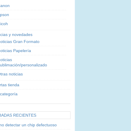
anon
pson
icoh
icias y novedades
oticias Gran Formato
oticias Papelería
oticias
ublimación/personalizado
tras noticias
rtas tienda
 categoría
RADAS RECIENTES
o detectar un chip defectuoso