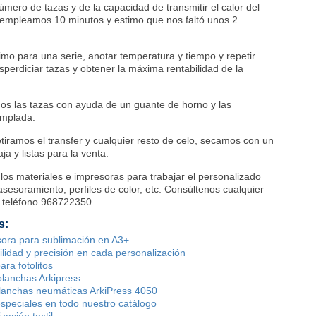
ero de tazas y de la capacidad de transmitir el calor del
 empleamos 10 minutos y estimo que nos faltó unos 2
imo para una serie, anotar temperatura y tiempo y repetir
perdiciar tazas y obtener la máxima rentabilidad de la
os las tazas con ayuda de un guante de horno y las
emplada.
etiramos el transfer y cualquier resto de celo, secamos con un
ja y listas para la venta.
os materiales e impresoras para trabajar el personalizado
esoramiento, perfiles de color, etc.
Consúltenos cualquier
 teléfono 968722350.
s:
ora para sublimación en A3+
ilidad y precisión en cada personalización
ara fotolitos
 planchas Arkipress
planchas neumáticas ArkiPress 4050
speciales en todo nuestro catálogo