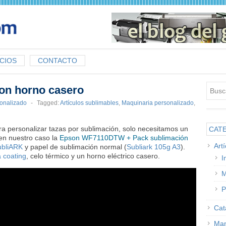
CIOS
CONTACTO
con horno casero
sonalizado
-
Tagged:
Artículos sublimables
,
Maquinaria personalizado
,
a personalizar tazas por sublimación, solo necesitamos un
CAT
en nuestro caso la
Epson WF7110DTW + Pack sublimación
Art
ubliARK
y papel de sublimación normal (
Subliark 105g A3
).
a coating
, celo térmico y un horno eléctrico casero.
I
M
P
Cat
Man