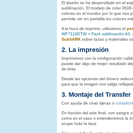
El diseño se ha desarrollado en el es
sublimación. El modelo de color RGB 
colores en el monitor por lo que nos
permite ver en pantalla los colores m
A la hora de imprimir, utilizamos el
per
WF7110DTW + Pack sublimación A3
,
SubliARK
sobre tazas y materiales c
2. La impresión
Imprimimos con la configuración calida
puede dar algo de mejor resultado d
de tinta.
Desde las opciones del drivers selec
para que la imagen nos salga reflejad
3. Montaje del Transfer
Con ayuda de unas tijeras o
cortadora
En función del arte final, con sangre
como es el caso o extenderemos la im
ocupe toda la taza.