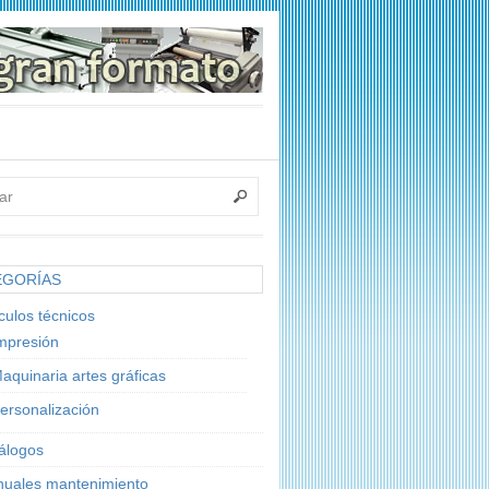
EGORÍAS
ículos técnicos
mpresión
aquinaria artes gráficas
ersonalización
álogos
uales mantenimiento