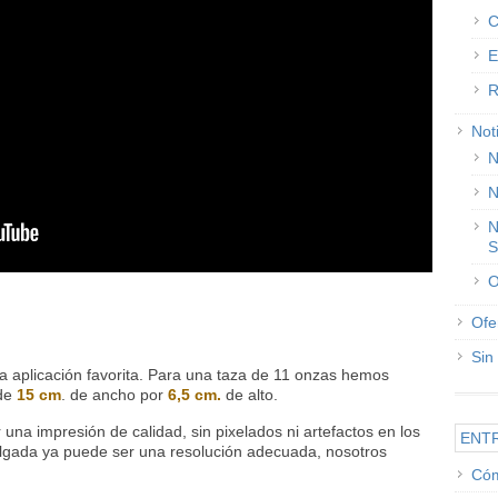
C
E
R
Not
N
N
N
S
O
Ofe
Sin
 aplicación favorita. Para una taza de 11 onzas hemos
 de
15 cm
. de ancho por
6,5 cm.
de alto.
 una impresión de calidad, sin pixelados ni artefactos en los
ENT
pulgada ya puede ser una resolución adecuada, nosotros
Cóm