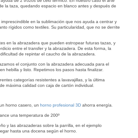
 ayuda de 2 trozos de celo térmico. En nuestro caso el arte
o de la taza, quedando espacio en blanco antes y después de
r imprescindible en la sublimación que nos ayuda a centrar y
tanto rígidos como textiles. Su particularidad, que no se derrite
tes en la abrazadera que pueden estropear futuras tazas, y
dicio entre el transfer y la abrazadera. De esta forma, la
 dificultad de repintar el caucho de la abrazadera.
brazamos el conjunto con la abrazadera adecuada para el
n hebilla y listo. Repetimos los pasos hasta finalizar.
ntes categorías resistentes a lavavajillas, y la última
de máxima calidad con caja de cartón individual.
 un horno casero, un
horno profesional 3D
ahorra energía.
cance una temperatura de 200º
o y las abrazaderas sobre la parrilla, en el ejemplo
legar hasta una docena según el horno.