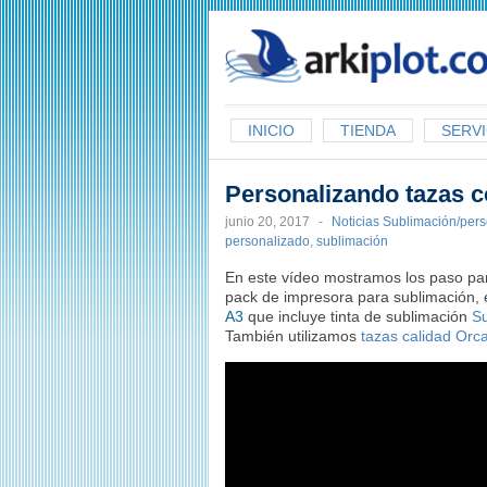
arkiplot.com
INICIO
TIENDA
SERVI
Personalizando tazas 
junio 20, 2017
-
Noticias Sublimación/per
personalizado
,
sublimación
En este vídeo mostramos los paso par
pack de impresora para sublimación, 
A3
que incluye tinta de sublimación
S
También utilizamos
tazas calidad Orc