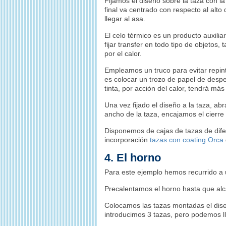
Fijamos el diseño sobre la taza con la
final va centrado con respecto al alt
llegar al asa.
El celo térmico es un producto auxilia
fijar transfer en todo tipo de objetos, 
por el calor.
Empleamos un truco para evitar repin
es colocar un trozo de papel de desper
tinta, por acción del calor, tendrá más
Una vez fijado el diseño a la taza, a
ancho de la taza, encajamos el cierre e
Disponemos de cajas de tazas de difere
incorporación
tazas con coating Orca
4. El horno
Para este ejemplo hemos recurrido a
Precalentamos el horno hasta que al
Colocamos las tazas montadas el diseñ
introducimos 3 tazas, pero podemos l