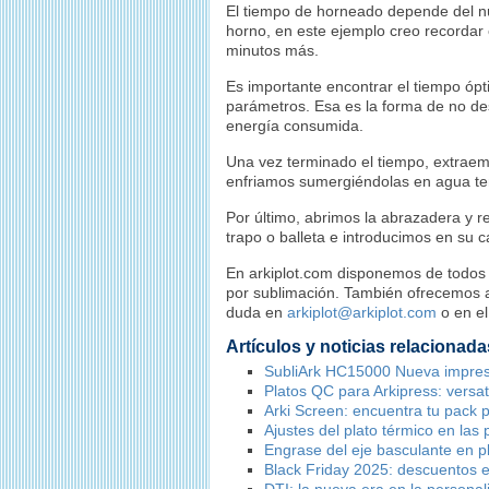
El tiempo de horneado depende del núm
horno, en este ejemplo creo recordar
minutos más.
Es importante encontrar el tiempo ópt
parámetros. Esa es la forma de no des
energía consumida.
Una vez terminado el tiempo, extraem
enfriamos sumergiéndolas en agua t
Por último, abrimos la abrazadera y r
trapo o balleta e introducimos en su ca
En arkiplot.com disponemos de todos l
por sublimación. También ofrecemos as
duda en
arkiplot@arkiplot.com
o en el
Artículos y noticias relacionada
SubliArk HC15000 Nueva impres
Platos QC para Arkipress: versat
Arki Screen: encuentra tu pack p
Ajustes del plato térmico en las
Engrase del eje basculante en 
Black Friday 2025: descuentos e