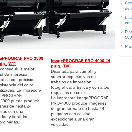
Con
de 
Est
com
Pla
500
Pla
gePROGRAF PRO 2000
imagePROGRAF PRO 4000 44
lg. (A1)
pulg. (B0)
conseguir la mejor
Diseñada para cumplir y
ad de impresión
superar expectativas en
ráfica con precisión
trabajos de impresión
sistencia del color
fotográfica, artística y con altos
tizadas. La impresora
requisitos de color.
gePROGRAF
La impresora imagePROGRAF
2000 puede producir
PRO-4000 produce imágenes
enes de hasta 24
de gran formato de hasta 44
adas con una
pulgadas con calidad
idad y fiabilidad
excepcional a una gran
ordinarias..
velocidad.