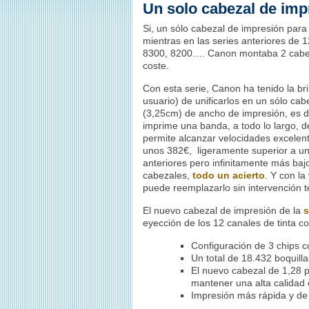
Un solo cabezal de im
Si, un sólo cabezal de impresión para 
mientras en las series anteriores de 1
8300, 8200…. Canon montaba 2 cabe
coste.
Con esta serie, Canon ha tenido la bril
usuario) de unificarlos en un sólo ca
(3,25cm) de ancho de impresión, es 
imprime una banda, a todo lo largo, d
permite alcanzar velocidades excelent
unos 382€, ligeramente superior a un
anteriores pero infinitamente más baj
cabezales,
todo un acierto
. Y con la
puede reemplazarlo sin intervención t
El nuevo cabezal de impresión de la
s
eyección de los 12 canales de tinta co
Configuración de 3 chips c
Un total de 18.432 boquilla
El nuevo cabezal de 1,28 
mantener una alta calidad 
Impresión más rápida y de 