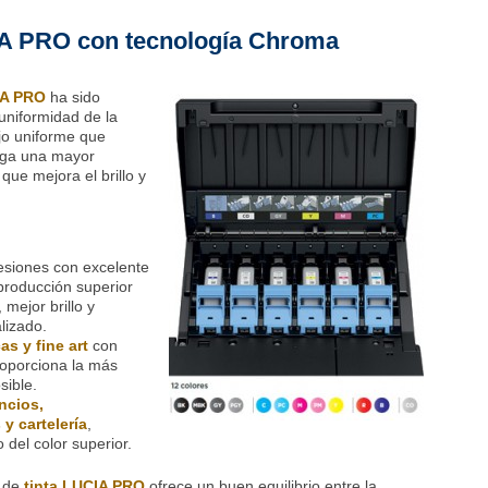
IA PRO con tecnología Chroma
A PRO
ha sido
 uniformidad de la
ejo uniforme que
siga una mayor
 que mejora el brillo y
esiones con excelente
eproducción superior
mejor brillo y
lizado.
as y fine art
con
proporciona la más
sible.
ncios,
y cartelería
,
 del color superior.
a de
tinta LUCIA PRO
ofrece un buen equilibrio entre la