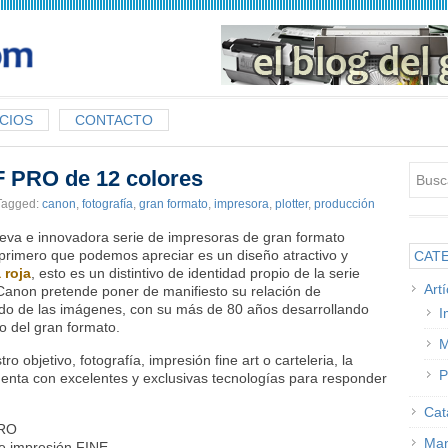
CIOS
CONTACTO
PRO de 12 colores
Tagged:
canon
,
fotografía
,
gran formato
,
impresora
,
plotter
,
producción
eva e innovadora serie de impresoras de gran formato
rimero que podemos apreciar es un diseño atractivo y
CAT
 roja
, esto es un distintivo de identidad propio de la serie
Art
Canon pretende poner de manifiesto su relación de
ndo de las imágenes, con su más de 80 años desarrollando
I
o del gran formato.
M
 objetivo, fotografía, impresión fine art o carteleria, la
P
enta con excelentes y exclusivas tecnologías para responder
Cat
PRO
Man
e impresión FINE