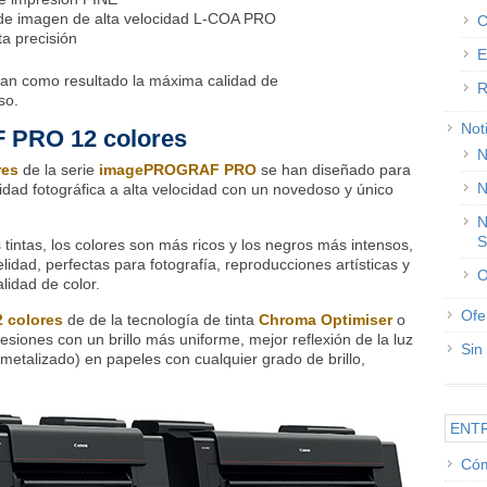
de imagen de alta velocidad L-COA PRO
C
a precisión
E
dan como resultado la máxima calidad de
R
so.
Not
PRO 12 colores
N
res
de la serie
imagePROGRAF PRO
se han diseñado para
N
lidad fotográfica a alta velocidad con un novedoso y único
N
S
tintas, los colores son más ricos y los negros más intensos,
idad, perfectas para fotografía, reproducciones artísticas y
O
lidad de color.
Ofe
2 colores
de de la tecnología de tinta
Chroma Optimiser
o
siones con un brillo más uniforme, mejor reflexión de la luz
Sin
metalizado) en papeles con cualquier grado de brillo,
ENT
Cóm