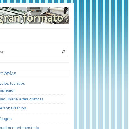
EGORÍAS
ículos técnicos
mpresión
aquinaria artes gráficas
ersonalización
álogos
uales mantenimiento