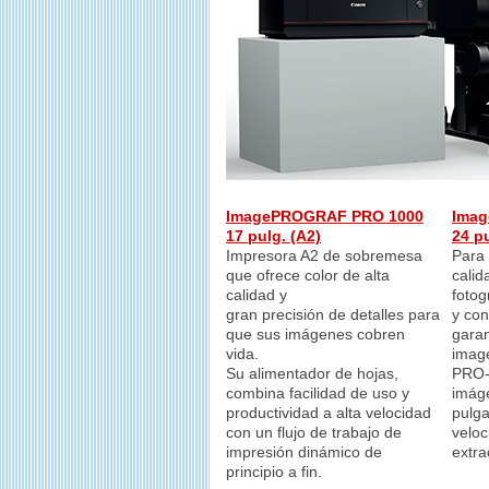
ImagePROGRAF PRO 1000
Ima
17 pulg. (A2)
24 pu
Impresora A2 de sobremesa
Para 
que ofrece color de alta
calid
calidad y
fotog
gran precisión de detalles para
y con
que sus imágenes cobren
garan
vida.
ima
Su alimentador de hojas,
PRO-
combina facilidad de uso y
imág
productividad a alta velocidad
pulg
con un flujo de trabajo de
veloc
impresión dinámico de
extra
principio a fin.