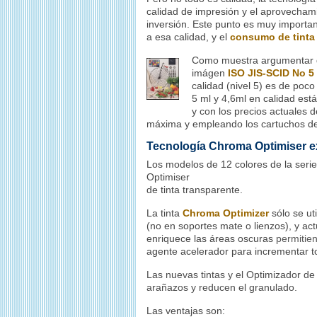
calidad de impresión y el aprovechami
inversión. Este punto es muy important
a esa calidad, y el
consumo de tinta
Como muestra argumentar qu
imágen
ISO JIS-SCID No 5
calidad (nivel 5) es de poco
5 ml y 4,6ml en calidad est
y con los precios actuales d
máxima y empleando los cartuchos 
Tecnología Chroma Optimiser e
Los modelos de 12 colores de la seri
Optimiser
de tinta transparente.
La tinta
Chroma Optimizer
sólo se ut
(no en soportes mate o lienzos), y ac
enriquece las áreas oscuras
permitien
agente acelerador para incrementar to
Las nuevas tintas y el Optimizador de
arañazos y reducen el granulado.
Las ventajas son: