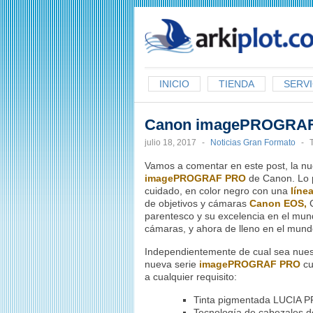
arkiplot.com
INICIO
TIENDA
SERVI
Canon imagePROGRAF 
julio 18, 2017
-
Noticias Gran Formato
-
Vamos a comentar en este post, la nu
imagePROGRAF PRO
de Canon. Lo p
cuidado, en color negro con una
línea
de objetivos y cámaras
Canon EOS,
parentesco y su excelencia en el mu
cámaras, y ahora de lleno en el mund
Independientemente de cual sea nuestro
nueva serie
imagePROGRAF PRO
cu
a cualquier requisito:
Tinta pigmentada LUCIA 
Tecnología de cabezales d