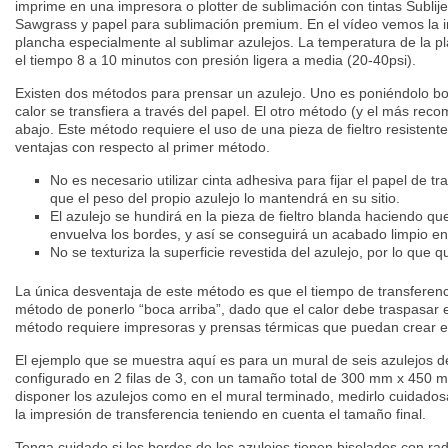
imprime en una impresora o plotter de sublimación con tintas Sublij
Sawgrass y papel para sublimación premium. En el vídeo vemos la i
plancha especialmente al sublimar azulejos. La temperatura de la p
el tiempo 8 a 10 minutos con presión ligera a media (20-40psi).
Existen dos métodos para prensar un azulejo. Uno es poniéndolo bo
calor se transfiera a través del papel. El otro método (y el más re
abajo. Este método requiere el uso de una pieza de fieltro resistente
ventajas con respecto al primer método.
No es necesario utilizar cinta adhesiva para fijar el papel de tr
que el peso del propio azulejo lo mantendrá en su sitio.
El azulejo se hundirá en la pieza de fieltro blanda haciendo qu
envuelva los bordes, y así se conseguirá un acabado limpio en
No se texturiza la superficie revestida del azulejo, por lo que
La única desventaja de este método es que el tiempo de transferenci
método de ponerlo “boca arriba”, dado que el calor debe traspasar e
método requiere impresoras y prensas térmicas que puedan crear e
El ejemplo que se muestra aquí es para un mural de seis azulejos
configurado en 2 filas de 3, con un tamaño total de 300 mm x 450 
disponer los azulejos como en el mural terminado, medirlo cuidados
la impresión de transferencia teniendo en cuenta el tamaño final.
Tenga cuidado si los bordes de los azulejos tienen biselados con ra