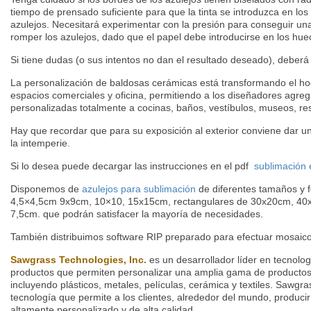
tiempo de prensado suficiente para que la tinta se introduzca en lo
azulejos. Necesitará experimentar con la presión para conseguir un
romper los azulejos, dado que el papel debe introducirse en los hue
Si tiene dudas (o sus intentos no dan el resultado deseado), deberá u
La personalización de baldosas cerámicas está transformando el ho
espacios comerciales y oficina, permitiendo a los diseñadores agre
personalizadas totalmente a cocinas, baños, vestíbulos, museos, res
Hay que recordar que para su exposición al exterior conviene dar un
la intemperie.
Si lo desea puede decargar las instrucciones en el pdf
sublimación 
Disponemos de
azulejos para sublimación
de diferentes tamaños y 
4,5×4,5cm 9x9cm, 10×10, 15x15cm, rectangulares de 30x20cm, 40x
7,5cm. que podrán satisfacer la mayoría de necesidades.
También distribuimos software RIP preparado para efectuar mosaicos
Sawgrass Technologies, Inc.
es un desarrollador líder en tecnolog
productos que permiten personalizar una amplia gama de producto
incluyendo plásticos, metales, películas, cerámica y textiles. Sawgra
tecnología que permite a los clientes, alrededor del mundo, produci
altamente personalizado y de alta calidad.