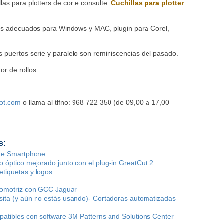
las para plotters de corte consulte:
Cuchillas para plotter
ers adecuados para Windows y MAC, plugin para Corel,
os puertos serie y paralelo son reminiscencias del pasado.
or de rollos.
lot.com
o llama al tlfno: 968 722 350 (de 09,00 a 17,00
s:
de Smartphone
o óptico mejorado junto con el plug-in GreatCut 2
tiquetas y logos
utomotriz con GCC Jaguar
sita (y aún no estás usando)- Cortadoras automatizadas
atibles con software 3M Patterns and Solutions Center