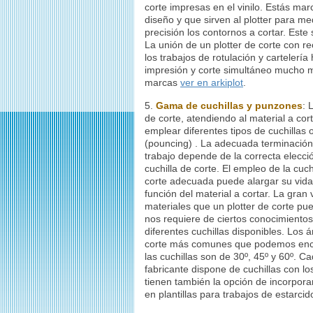
corte impresas en el vinilo. Estás ma
diseño y que sirven al plotter para me
precisión los contornos a cortar. Este s
La unión de un plotter de corte con r
los trabajos de rotulación y cartelerí
impresión y corte simultáneo mucho má
marcas
ver en arkiplot
.
5.
Gama de cuchillas y punzones
: 
de corte, atendiendo al material a cor
emplear diferentes tipos de cuchillas
(pouncing) . La adecuada terminación
trabajo depende de la correcta elecci
cuchilla de corte. El empleo de la cuch
corte adecuada puede alargar su vida 
función del material a cortar. La gran
materiales que un plotter de corte pu
nos requiere de ciertos conocimientos
diferentes cuchillas disponibles. Los 
corte más comunes que podemos enc
las cuchillas son de 30º, 45º y 60º. C
fabricante dispone de cuchillas con l
tienen también la opción de incorpora
en plantillas para trabajos de estarcid