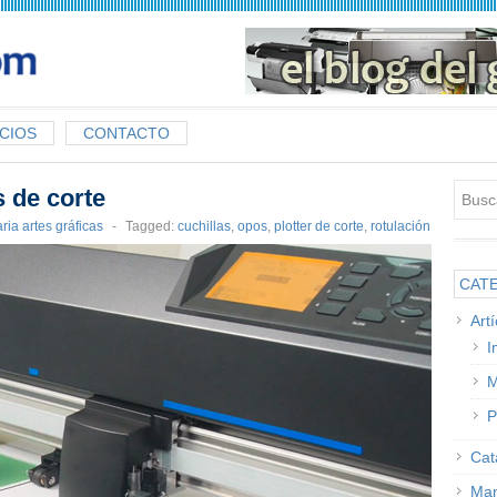
CIOS
CONTACTO
s de corte
ia artes gráficas
-
Tagged:
cuchillas
,
opos
,
plotter de corte
,
rotulación
CAT
Art
I
M
P
Cat
Man