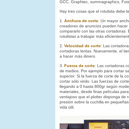
GCC, Graphtec, summagraphics, Fo
Hay tres cosas que el rotulista debe t
1.
Anchura de corte
:
Un mayor ancho 
creadores de anuncios pueden hacer a
compararlo con las otras cortadoras. 
rotulistas a trabajar más eficientemen
2.
Velocidad de corte
:
Las cortadoras
cortadoras lentas. Nuevamente, el tie
a hacer más dinero.
3.
Fuerza de corte
:
Las cortadoras co
de medios. Por ejemplo para cortar san
superior. Si la fuerza de corte de la c
cortar sólo vinilo. Las fuerzas de cor
llegando a 0 hasta 800gr según model
materiales, desde finas películas par
ventajoso que el plotter disponga de 
presión sobre la cuchilla en pequeña
vida útil.