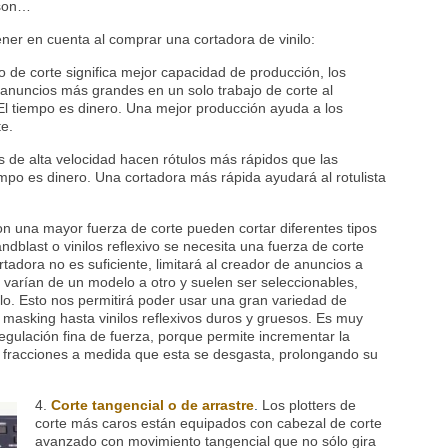
ison…
ener en cuenta al comprar una cortadora de vinilo:
de corte significa mejor capacidad de producción, los
nuncios más grandes en un solo trabajo de corte al
El tiempo es dinero. Una mejor producción ayuda a los
te.
 de alta velocidad hacen rótulos más rápidos que las
mpo es dinero. Una cortadora más rápida ayudará al rotulista
n una mayor fuerza de corte pueden cortar diferentes tipos
dblast o vinilos reflexivo se necesita una fuerza de corte
ortadora no es suficiente, limitará al creador de anuncios a
te varían de un modelo a otro y suelen ser seleccionables,
o. Esto nos permitirá poder usar una gran variedad de
a masking hasta vinilos reflexivos duros y gruesos. Es muy
regulación fina de fuerza, porque permite incrementar la
s fracciones a medida que esta se desgasta, prolongando su
4.
Corte tangencial o de arrastre
.
Los plotters de
corte más caros están equipados con cabezal de corte
avanzado con movimiento tangencial que no sólo gira