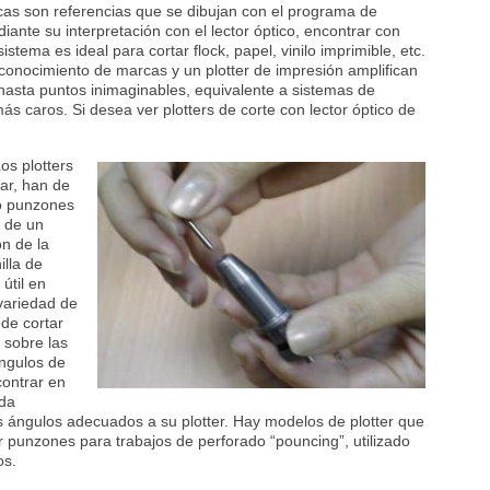
rcas son referencias que se dibujan con el programa de
diante su interpretación con el lector óptico, encontrar con
istema es ideal para cortar flock, papel, vinilo imprimible, etc.
econocimiento de marcas y un plotter de impresión amplifican
a hasta puntos inimaginables, equivalente a sistemas de
s caros. Si desea ver plotters de corte con lector óptico de
Los plotters
tar, han de
 o punzones
 de un
ón de la
illa de
útil en
 variedad de
ede cortar
 sobre las
ángulos de
ontrar en
ada
os ángulos adecuados a su plotter. Hay modelos de plotter que
r punzones para trabajos de perforado “pouncing”, utilizado
os.