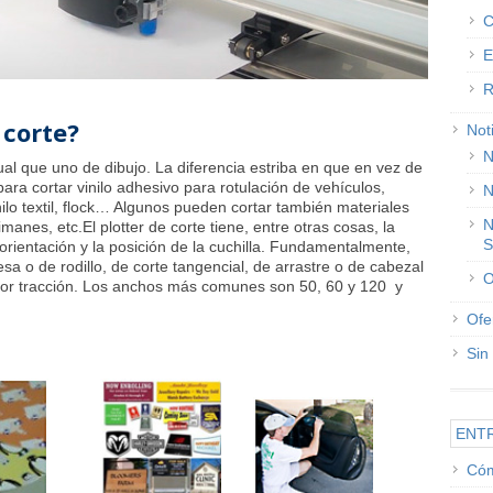
C
E
R
 corte?
Not
N
ual que uno de dibujo. La diferencia estriba en que en vez de
ara cortar vinilo adhesivo para rotulación de vehículos,
N
ilo textil, flock… Algunos pueden cortar también materiales
N
manes, etc.El plotter de corte tiene, entre otras cosas, la
S
a orientación y la posición de la cuchilla. Fundamentalmente,
sa o de rodillo, de corte tangencial, de arrastre o de cabezal
O
o por tracción. Los anchos más comunes son 50, 60 y 120 y
Ofe
Sin
ENT
Cóm