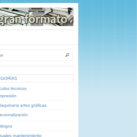
EGORÍAS
ículos técnicos
mpresión
aquinaria artes gráficas
ersonalización
álogos
uales mantenimiento