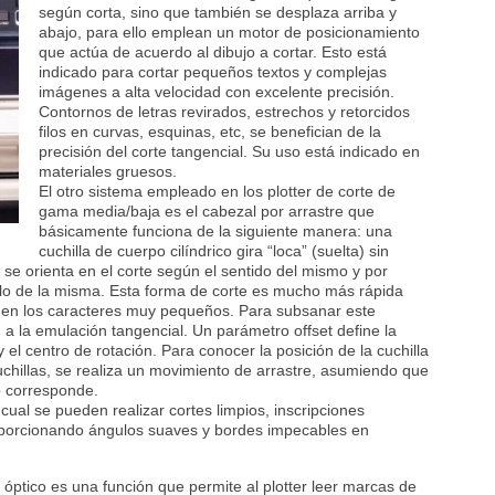
según corta, sino que también se desplaza arriba y
abajo, para ello emplean un motor de posicionamiento
que actúa de acuerdo al dibujo a cortar. Esto está
indicado para cortar pequeños textos y complejas
imágenes a alta velocidad con excelente precisión.
Contornos de letras revirados, estrechos y retorcidos
filos en curvas, esquinas, etc, se benefician de la
precisión del corte tangencial. Su uso está indicado en
materiales gruesos.
El otro sistema empleado en los plotter de corte de
gama media/baja es el cabezal por arrastre que
básicamente funciona de la siguiente manera: una
cuchilla de cuerpo cilíndrico gira “loca” (suelta) sin
 se orienta en el corte según el sentido del mismo y por
 filo de la misma. Esta forma de corte es mucho más rápida
 en los caracteres muy pequeños. Para subsanar este
 a la emulación tangencial. Un parámetro offset define la
 y el centro de rotación. Para conocer la posición de la cuchilla
uchillas, se realiza un movimiento de arrastre, asumiendo que
mo corresponde.
cual se pueden realizar cortes limpios, inscripciones
oporcionando ángulos suaves y bordes impecables en
r óptico es una función que permite al plotter leer marcas de