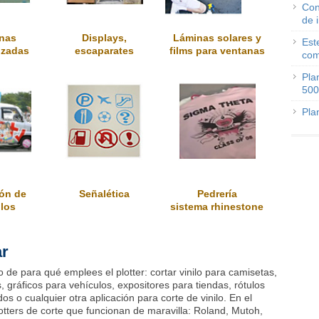
Con
de 
nas
Displays,
Láminas solares y
Est
izadas
escaparates
films para ventanas
com
Pla
500
Pla
ón de
Señalética
Pedrería
los
sistema rhinestone
ar
de para qué emplees el plotter: cortar vinilo para camisetas,
, gráficos para vehículos, expositores para tiendas, rótulos
os o cualquier otra aplicación para corte de vinilo. En el
tters de corte que funcionan de maravilla: Roland, Mutoh,