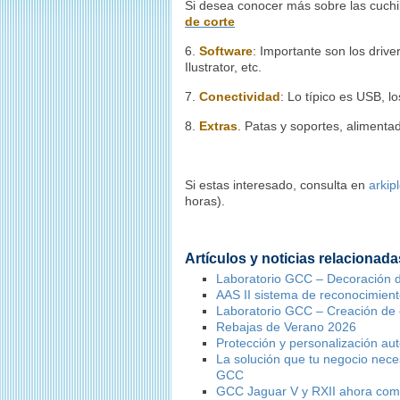
Si desea conocer más sobre las cuchil
de corte
6.
Software
: Importante son los driv
Ilustrator, etc.
7.
Conectividad
: Lo típico es USB, l
8.
Extras
. Patas y soportes, alimentad
Si estas interesado, consulta en
arkip
horas).
Artículos y noticias relacionada
Laboratorio GCC – Decoración 
AAS II sistema de reconocimient
Laboratorio GCC – Creación de e
Rebajas de Verano 2026
Protección y personalización a
La solución que tu negocio nece
GCC
GCC Jaguar V y RXII ahora comp