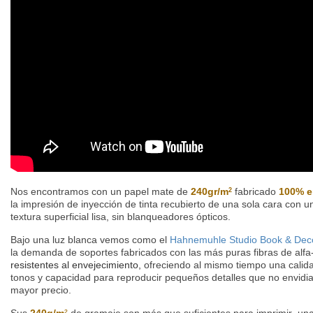
Nos encontramos con un papel mate de
240gr/m
fabricado
100% e
2
la impresión de inyección de tinta recubierto de una sola cara con u
textura superficial lisa, sin blanqueadores ópticos.
Bajo una luz blanca vemos como el
Hahnemuhle Studio Book & Dec
la demanda de soportes fabricados con las más puras fibras de alfa-
resistentes al envejecimiento,
ofreciendo al mismo tiempo una calid
tonos y capacidad para reproducir pequeños detalles que no envidia 
mayor precio.