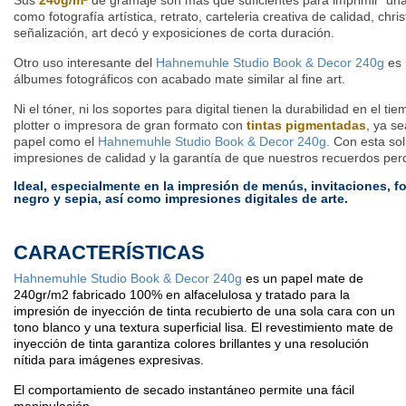
Sus
240g/m
²
de gramaje son más que suficientes para imprimir un
como fotografía artística, retrato, carteleria creativa de calidad, chr
señalización, art decó y exposiciones de corta duración.
Otro uso interesante del
Hahnemuhle Studio Book & Decor 240g
es 
álbumes fotográficos con acabado mate similar al fine art.
Ni el tóner, ni los soportes para digital tienen la durabilidad en el 
plotter o impresora de gran formato con
tintas pigmentadas
, ya s
papel como el
Hahnemuhle Studio Book & Decor 240g
. Con esta so
impresiones de calidad y la garantía de que nuestros recuerdos per
Ideal, especialmente en la impresión de menús, invitaciones, fo
negro y sepia, así como impresiones digitales de arte.
CARACTERÍSTICAS
Hahnemuhle Studio Book & Decor 240g
es un papel mate de
240gr/m2 fabricado 100% en alfacelulosa y tratado para la
impresión de inyección de tinta recubierto de una sola cara con un
tono blanco y una textura superficial lisa. El revestimiento mate de
inyección de tinta garantiza colores brillantes y una resolución
nítida para imágenes expresivas.
El comportamiento de secado instantáneo permite una fácil