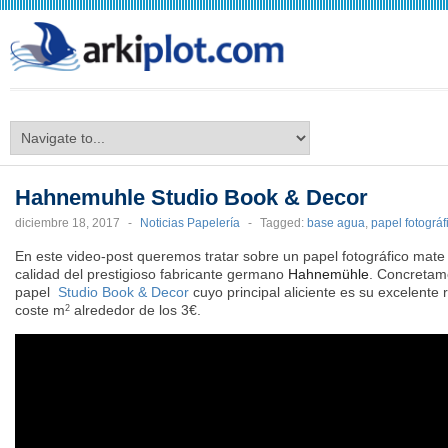
arkiplot.com
Hahnemuhle Studio Book & Decor
diciembre 18, 2017
-
Noticias Papelería
-
Tagged:
base agua
,
papel fotográf
En este video-post queremos tratar sobre un papel fotográfico mate p
calidad del prestigioso fabricante germano
Hahnemühle
. Concretam
papel
Studio Book & Decor
cuyo principal aliciente es su excelente 
coste m
alrededor de los 3€.
2