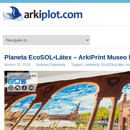
arkiplot.com
Planeta EcoSOL•Látex – ArkiPrint Museo
febrero 20, 2018
-
Noticias Papelería
-
Tagged:
cartelería
,
EcoSOL•Látex
,
so