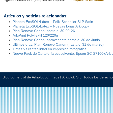
Artículos y noticias relacionadas:
Planeta EcoSOL•Látex – Felix Schoeller SLP Satin
Planeta EcoSOL•Látex – Nuevas lonas Arkicopy
Plan Renove Canon: hasta el 30-09-26
ArkiPrint PolyTextil 120/220g
Plan Renove Canon: aprovéchate hasta el 30 de Junio
Últimos días: Plan Renove Canon (hasta el 31 de marzo)
Tintas Vs rentabilidad en impresión fotográfica
Nuevo Pack de Cartelería ecosolvente: Epson SC-S7100+Ark
Blog comercial de Arkiplot.com. 2021 Arkiplot, S.L. Todos los derech