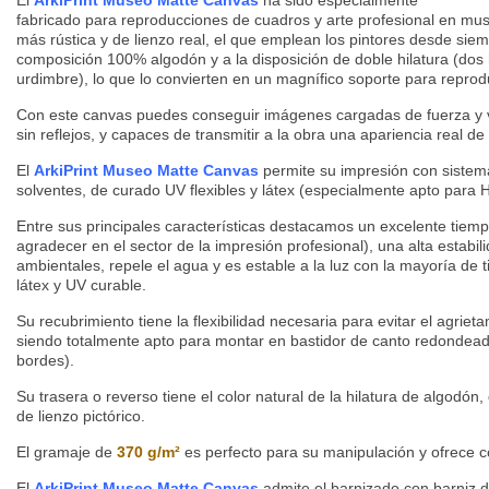
fabricado para reproducciones de cuadros y arte profesional en mus
más rústica y de lienzo real, el que emplean los pintores desde siem
composición 100% algodón y a la disposición de doble hilatura (dos 
urdimbre), lo que lo convierten en un magnífico soporte para reproduc
Con este canvas puedes conseguir imágenes cargadas de fuerza y vit
sin reflejos, y capaces de transmitir a la obra una apariencia real de l
El
ArkiPrint Museo Matte Canvas
permite su impresión con sistema
solventes, de curado UV flexibles y látex (especialmente apto para H
Entre sus principales características destacamos un excelente tie
agradecer en el sector de la impresión profesional), una alta estabili
ambientales, repele el agua y es estable a la luz con la mayoría de t
látex y UV curable.
Su recubrimiento tiene la flexibilidad necesaria para evitar el agrie
siendo totalmente apto para montar en bastidor de canto redondeado
bordes).
Su trasera o reverso tiene el color natural de la hilatura de algodó
de lienzo pictórico.
El gramaje de
370 g/m²
es perfecto para su manipulación y ofrece co
El
ArkiPrint Museo Matte Canvas
admite el barnizado con barniz 