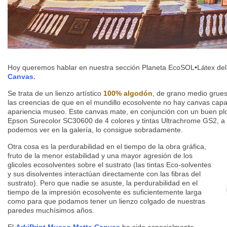
Hoy queremos hablar en nuestra sección Planeta EcoSOL•Látex de
Canvas
.
Se trata de un lienzo artístico
100% algodón
, de grano medio grues
las creencias de que en el mundillo ecosolvente no hay canvas cap
apariencia museo. Este canvas mate, en conjunción con un buen plo
Epson Surecolor SC30600 de 4 colores y tintas Ultrachrome GS2, a j
podemos ver en la galería, lo consigue sobradamente.
Otra cosa es la perdurabilidad en el tiempo de la obra gráfica,
fruto de la menor estabilidad y una mayor agresión de los
glicoles ecosolventes sobre el sustrato (las tintas Eco-solventes
y sus disolventes interactúan directamente con las fibras del
sustrato). Pero que nadie se asuste, la perdurabilidad en el
tiempo de la impresión ecosolvente es suficientemente larga
como para que podamos tener un lienzo colgado de nuestras
paredes muchísimos años.
El
ArkiPrint Museo Matte Canvas
ha sido especialmente