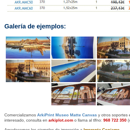
Galería de ejemplos:
Comercializamos
ArkiPrint Museo Matte Canvas
y otros soportes 
interesado, consulta en
arkiplot.com
o llama al tlfno:
968 722 350
(
Agradecemos los ejemplos de impresión a
Imprenta Copiame
.