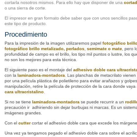
cortarla nosotros mismos. Para ello hay que disponer de una
cortad
o una sierra de corte.
El impresor en gran formato debe saber que con unos sencillos paso
este tipo de producto.
Procedimiento
Para la impresión de la imagen utilizaremos papel
fotográfico brill
fotográfico brillo metalizado, perlados
,
semimate o mate
, pero 
profundidad de campo es el brillo, los tipo mil puntos o lustre, los qu
no son los mejores para esta técnica.
El siguiente paso es el montaje del
adhesivo doble cara ultracrist
con la
laminadora-montadora
. Las planchas de metacrilato viene
por una película plástica de polietileno para evitar arañazos y golpe
manipulación, retire la película de protección de la cara donde vaya
cara ultracristalino
.
Si no se tiene
laminadora-montadora
se puede recurrir a un
rodil
precaución ir adhiriendo sin dejar burbujas ni marcas. Es un sistema
imágenes grandes.
Con el
cutter
cortar el adhesivo doble cara que excede los márgenes
Una vez ya tengamos pegado el adhesivo doble cara sobre el acrílic