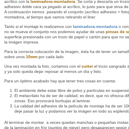
acrílico con la
laminadora-montadora
. Se corta y descarta un trozo
adhesivo doble cara ya pegado al acrílico, lo justo para que sirva de
A continuación iremos pasando el conjunto (acrílico adhesivo + foto
montadora, al tiempo que vamos retirando el liner.
Tanto si el montaje lo realizamos con
laminadora-montadora
o co
no se mueva el conjunto nos podemos ayudar de unas
pinzas de s
superficie presionada con un trozo de papel o cartón para que no se dañ
la imágen impresa.
Para la correcta colocación de la imagen, ésta ha de tener un tamaño
sobre unos
10mm
por cada lado.
Una vez montada la foto, cortamos con el
cutter
el trozo sangrado a
y ya solo queda dejar reposar al menos un día y listo.
Para un óptimo acabado hay que tener tres cosas en cuenta:
El ambiente debe estar libre de polvo y partículas en suspensi
El metacrilato ha de ser de calidad, es decir, que no ofrezca d
zonas. Eso provocará burbujas al laminar.
La calidad del adhesivo de la película de montaje ha de ser 10
deje pasar la luz y podamos ver la imágen en todo su esplendo
Al terminar de montar a veces quedan manchas o pequeñas motas 
de la laminación en frío (puntos de nieve) pero desaparecen según 