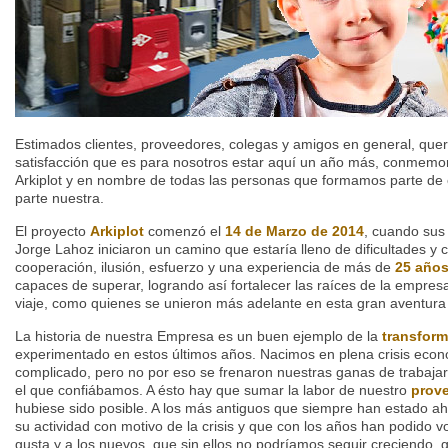
Estimados clientes, proveedores, colegas y amigos en general, qu
satisfacción que es para nosotros estar aquí un año más, conmemor
Arkiplot y en nombre de todas las personas que formamos parte de 
parte nuestra.
El proyecto
Arkiplot
comenzó el
14 de Marzo de 2014
, cuando sus
Jorge Lahoz iniciaron un camino que estaría lleno de dificultades y
cooperación, ilusión, esfuerzo y una experiencia de más de
25 año
capaces de superar, logrando así fortalecer las raíces de la empres
viaje, como quienes se unieron más adelante en esta gran aventura 
La historia de nuestra Empresa es un buen ejemplo de la
transfor
experimentado en estos últimos años. Nacimos en plena crisis eco
complicado, pero no por eso se frenaron nuestras ganas de trabajar
el que confiábamos. A ésto hay que sumar la labor de nuestro
prov
hubiese sido posible. A los más antiguos que siempre han estado ahí
su actividad con motivo de la crisis y que con los años han podido vo
gusta y a los nuevos, que sin ellos no podríamos seguir creciendo, g