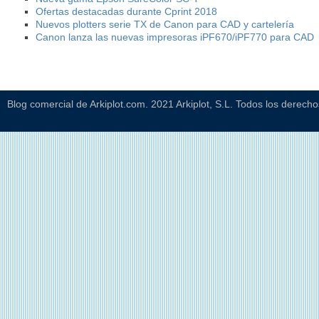
Ofertas destacadas durante Cprint 2018
Nuevos plotters serie TX de Canon para CAD y cartelería
Canon lanza las nuevas impresoras iPF670/iPF770 para CAD
Blog comercial de Arkiplot.com. 2021 Arkiplot, S.L. Todos los derech