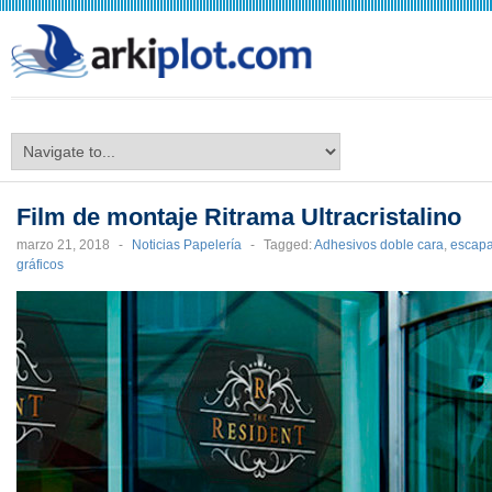
arkiplot.com
Film de montaje Ritrama Ultracristalino
marzo 21, 2018
-
Noticias Papelería
-
Tagged:
Adhesivos doble cara
,
escapa
gráficos