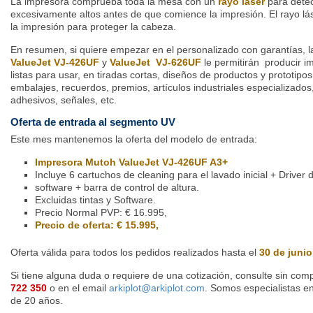
La impresora comprueba toda la mesa con un
rayo láser
para dete
excesivamente altos antes de que comience la impresión. El rayo l
la impresión para proteger la cabeza.
En resumen, si quiere empezar en el personalizado con garantías, l
ValueJet VJ-426UF
y
ValueJet VJ-626UF
le permitirán producir i
listas para usar, en tiradas cortas, diseños de productos y prototipo
embalajes, recuerdos, premios, artículos industriales especializados
adhesivos, señales, etc.
Oferta de entrada al segmento UV
Este mes mantenemos la oferta del modelo de entrada:
Impresora
Mutoh ValueJet VJ-426UF
A3+
Incluye 6 cartuchos de cleaning para el lavado inicial + Driver d
software + barra de control de altura.
Excluidas tintas y Software.
Precio Normal PVP: € 16.995,
Precio de oferta: € 15.995,
Oferta válida para todos los pedidos realizados hasta el
30 de junio
Si tiene alguna duda o requiere de una cotización, consulte
sin com
722 350
o en el email
arkiplot@arkiplot.com
. Somos especialistas 
de 20 años.