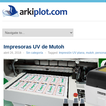
arkiplot.com
Impresoras UV de Mutoh
abril 26, 2018
-
Sin categoría
-
Tagged:
Impresión UV plana
,
mutoh
,
persona