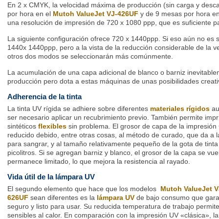
En 2 x CMYK, la velocidad máxima de producción (sin carga y desc
por hora en el
Mutoh ValueJet VJ-426UF
y de 9 mesas por hora e
una resolución de impresión de 720 x 1080 ppp, que es suficiente pa
La siguiente configuración ofrece 720 x 1440ppp. Si eso aún no es s
1440x 1440ppp, pero a la vista de la reducción considerable de la ve
otros dos modos se seleccionarán más comúnmente.
La acumulación de una capa adicional de blanco o barniz inevitablem
producción pero dota a estas máquinas de unas posibilidades creat
Adherencia de la tinta
La tinta UV rígida se adhiere sobre diferentes
materiales rígidos
au
ser necesario aplicar un recubrimiento previo. También permite impr
sintéticos
flexibles
sin problema. El grosor de capa de la impresió
reducido debido, entre otras cosas, al método de curado, que da a 
para sangrar, y al tamaño relativamente pequeño de la gota de tinta
picolitros. Si se agregan barniz y blanco, el grosor de la capa se vu
permanece limitado, lo que mejora la resistencia al rayado.
Vida útil de la lámpara UV
El segundo elemento que hace que los modelos
Mutoh ValueJet 
626UF
sean diferentes es la
lámpara UV
de bajo consumo que garant
seguro y listo para usar. Su reducida temperatura de trabajo permite
sensibles al calor. En comparación con la impresión UV «clásica», l