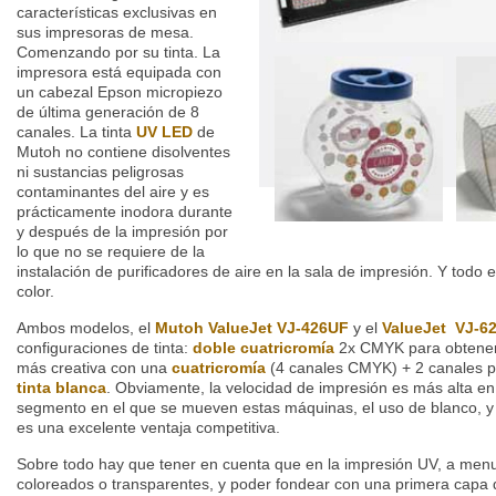
características exclusivas en
sus impresoras de mesa.
Comenzando por su tinta. La
impresora está equipada con
un cabezal Epson micropiezo
de última generación de 8
canales. La tinta
UV LED
de
Mutoh no contiene disolventes
ni sustancias peligrosas
contaminantes del aire y es
prácticamente inodora durante
y después de la impresión por
lo que no se requiere de la
instalación de purificadores de aire en la sala de impresión. Y todo e
color.
Ambos modelos, el
Mutoh ValueJet VJ-426UF
y el
ValueJet VJ-6
configuraciones de tinta:
doble cuatricromía
2x CMYK para obtener 
más creativa con una
cuatricromía
(4 canales CMYK) + 2 canales 
tinta blanca
. Obviamente, la velocidad de impresión es más alta 
segmento en el que se mueven estas máquinas, el uso de blanco, y po
es una excelente ventaja competitiva.
Sobre todo hay que tener en cuenta que en la impresión UV, a men
coloreados o transparentes, y poder fondear con una primera capa