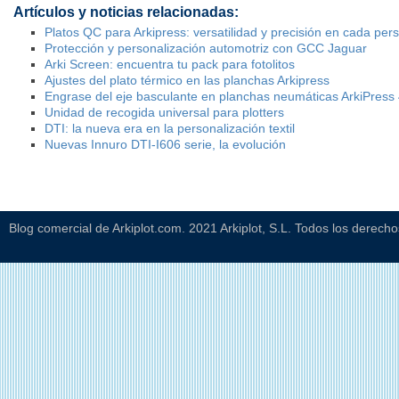
Artículos y noticias relacionadas:
Platos QC para Arkipress: versatilidad y precisión en cada per
Protección y personalización automotriz con GCC Jaguar
Arki Screen: encuentra tu pack para fotolitos
Ajustes del plato térmico en las planchas Arkipress
Engrase del eje basculante en planchas neumáticas ArkiPress
Unidad de recogida universal para plotters
DTI: la nueva era en la personalización textil
Nuevas Innuro DTI-I606 serie, la evolución
Blog comercial de Arkiplot.com. 2021 Arkiplot, S.L. Todos los derech