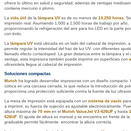
ofrece lo último en salud y seguridad, además de ventajas medioam
contiene mercurio o plomo.
La
vida útil
de la
lámpara UV
es de no menos de
14.250 horas
. S
impresión real. Asumiendo 1,000 a 1,500 horas de trabajo por año, 
proporcionando la refrigeración del aire para los LED en la parte po
con éxito.
La
lámpara UV
está ubicada en un lado del cabezal de impresión, a
permite regular la intensidad del haz de luz UV con diferentes ajust
llamado efecto cortacésped. La gran distancia entre la lámpara y el 
ventaja; esta impresora también puede imprimir en superficies con
ultravioleta llegue al cabezal de impresión.
Soluciones compactas
Mutoh
ha logrado desarrollar impresoras con un diseño compacto.
coloca en una carcasa cerrada, lo que reduce la introducción de pol
proporciona una protección suficiente contra la fuente de luz ultravio
La mesa de impresión está equipada con un
sistema de vacío
para
a imprimir, su fuerza de sujeción es ajustable electrónicamente. P
altura máxima de
70 mm
en el
Mutoh ValueJet VJ-426UF
y hasta
626UF
. El ajuste de altura es manual y se encuentra en frente de l
graduable permite fácilmente encontrar la altura correcta.