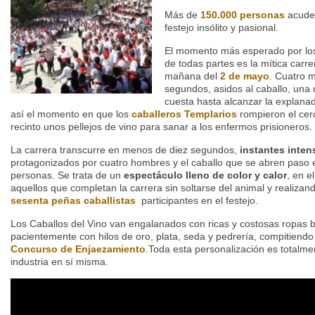
Más de
150.000 personas
acuden
festejo insólito y pasional.
El momento más esperado por los 
de todas partes es la mítica carre
mañana del
2 de mayo
. Cuatro 
segundos, asidos al caballo, una 
cuesta hasta alcanzar la explanad
así el momento en que los
caballeros Templarios
rompieron el cer
recinto unos pellejos de vino para sanar a los enfermos prisioneros.
La carrera transcurre en menos de diez segundos,
instantes inte
protagonizados por cuatro hombres y el caballo que se abren paso e
personas. Se trata de un
espectáculo lleno de color y calor
, en e
aquellos que completan la carrera sin soltarse del animal y realizan
sesenta peñas caballistas
participantes en el festejo.
Los Caballos del Vino van engalanados con ricas y costosas ropas
pacientemente con hilos de oro, plata, seda y pedrería, compitiendo 
Concurso de Enjaezamiento
.Toda esta personalización es totalme
industria en sí misma.