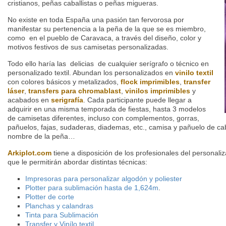
cristianos, peñas caballistas o peñas migueras.
No existe en toda España una pasión tan fervorosa por
manifestar su pertenencia a la peña de la que se es miembro,
como en el pueblo de Caravaca, a través del diseño, color y
motivos festivos de sus camisetas personalizadas.
Todo ello haría las delicias de cualquier serígrafo o técnico en
personalizado textil. Abundan los personalizados en
vinilo textil
con colores básicos y metalizados,
flock imprimibles
,
transfer
láser
,
transfers para chromablast
,
vinilos imprimibles
y
acabados en
serigrafía
. Cada participante puede llegar a
adquirir en una misma temporada de fiestas, hasta 3 modelos
de camisetas diferentes, incluso con complementos, gorras,
pañuelos, fajas, sudaderas, diademas, etc., camisa y pañuelo de cab
nombre de la peña…
Arkiplot.com
tiene a disposición de los profesionales del personal
que le permitirán abordar distintas técnicas:
Impresoras para personalizar algodón y poliester
Plotter para sublimación hasta de 1,624m
.
Plotter de corte
Planchas y calandras
Tinta para Sublimación
Transfer y Vinílo textil