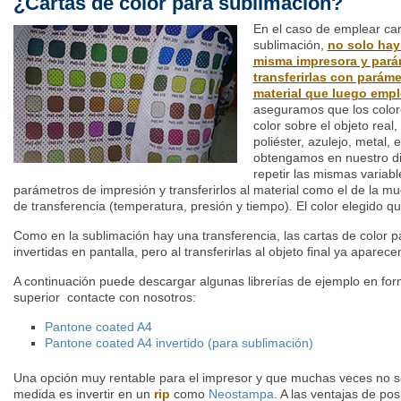
¿Cartas de color para sublimación?
En el caso de emplear car
sublimación,
no solo hay
misma impresora y pará
transferirlas con parám
material que luego emp
aseguramos que los color
color sobre el objeto real, 
poliéster, azulejo, metal,
obtengamos en nuestro dis
repetir las mismas variabl
parámetros de impresión y transferirlos al material como el de la m
de transferencia (temperatura, presión y tiempo). El color elegido qu
Como en la sublimación hay una transferencia, las cartas de color 
invertidas en pantalla, pero al transferirlas al objeto final ya apare
A continuación puede descargar algunas librerías de ejemplo en for
superior contacte con nosotros:
Pantone coated A4
Pantone coated A4 invertido (para sublimación)
Una opción muy rentable para el impresor y que muchas veces no se
medida es invertir en un
rip
como
Neostampa
. A las ventajas de pos