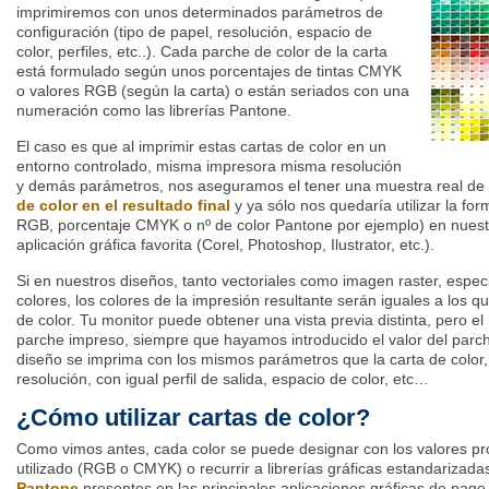
imprimiremos con unos determinados parámetros de
configuración (tipo de papel, resolución, espacio de
color, perfiles, etc..). Cada parche de color de la carta
está formulado según unos porcentajes de tintas CMYK
o valores RGB (según la carta) o están seriados con una
numeración como las librerías Pantone.
El caso es que al imprimir estas cartas de color en un
entorno controlado, misma impresora misma resolución
y demás parámetros, nos aseguramos el tener una muestra real de
de color en el resultado final
y ya sólo nos quedaría utilizar la fo
RGB, porcentaje CMYK o nº de color Pantone por ejemplo) en nuest
aplicación gráfica favorita (Corel, Photoshop, Ilustrator, etc.).
Si en nuestros diseños, tanto vectoriales como imagen raster, espe
colores, los colores de la impresión resultante serán iguales a los 
de color. Tu monitor puede obtener una vista previa distinta, pero el 
parche impreso, siempre que hayamos introducido el valor del parc
diseño se imprima con los mismos parámetros que la carta de colo
resolución, con igual perfil de salida, espacio de color, etc…
¿Cómo utilizar cartas de color?
Como vimos antes, cada color se puede designar con los valores pro
utilizado (RGB o CMYK) o recurrir a librerías gráficas estandarizada
Pantone
presentes en las principales aplicaciones gráficas de pago. 