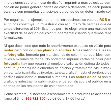
impresiones sobre la mesa de diseño, imprimir a más velocidad con
opción de poder generar cartas de color a demanda, es decir podem
parches con pequeñas variaciones partiendo de un determinado col
Por seguir con el ejemplo, en un rip introducimos los valores
RGB
o
el rip nos construye un muestrario con el número de parches que d
tonos diferentes al 109. Ésto nos permite elegir entre una multitud
exactitud de selección del color, fundamental cuando queremos rep
formulación.
Ni que decir tiene que todo lo anteriormente expuesto es válido par
raster
pero con
colores planos
o
sólidos.
No es válido para las 
la
fotografía
, formada por
transiciones de color imperceptibles, co
miles a millones de tonos. No podemos imprimir cartas de color para
fotografía
hay que recurrir al empleo y calibración óptima de todos
captura (cámara) los elementos de edición y tratamiento, visualizac
en pantalla (pantalla calibradas, tarjeta gráfica) hasta el periférico 
perfiles adecuados al material a imprimir. Las
cartas de color
son mu
gráfico e industrial, la sublimación, el personalizado y el público en 
certeza en los resultados de color obtenidos.
Como siempre, si necesita asesoramiento o productos relacionados
llama al tlfno:
968 722 350
(de 09,00 a 17,00 horas).