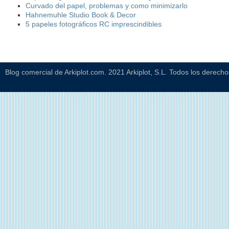
Curvado del papel, problemas y como minimizarlo
Hahnemuhle Studio Book & Decor
5 papeles fotográficos RC imprescindibles
Blog comercial de Arkiplot.com. 2021 Arkiplot, S.L. Todos los derech