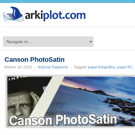
arkiplot.com
Canson PhotoSatin
febrero 18, 2019
-
Noticias Papelería
-
Tagged:
papel fotográfico
,
papel RC
,