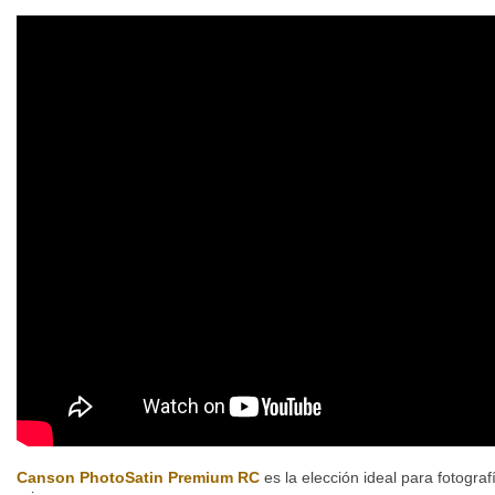
Canson PhotoSatin Premium RC
es la elección ideal para fotogra