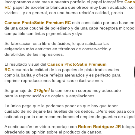
Incorporamos este mes a nuestro portfolio el papel fotográfico
Cans
RC
papel de excelente blancura que ofrece muy buen acabado, con
vividos… y en general, con una buena relación calidad, precio.
Canson PhotoSatin Premium RC
está constituido por una base en 
de una capa couché de polietileno y de una capa receptora micropor
compatible con tintas pigmentadas y dye.
Su fabricación esta libre de ácidos, lo que satisface las
exigencias más estrictas en términos de conservación y
durabilidad de las impresiones.
El resultado visual del
Canson PhotoSatin Premium
RC
recuerda la calidad de los papeles de plata tradicionales
como la barita y ofrece reflejos atenuados y es perfecto para
imprimir reproducciones fotográficas e ilustraciones.
Su gramaje de
270g/m
le confiere un cuerpo muy adecuado
2
para la reproducción de copias y ampliaciones.
La única pega que le podemos poner es que hay que tener
cuidado de no dejarle las huellas de los dedos….Pero eso pasa con t
satinados por lo que recomendamos el empleo de guantes de algod
A continuación un vídeo-reportaje con
Robert Rodriguez JR
fotogra
ofreciendo su opinión sobre el producto de canson.