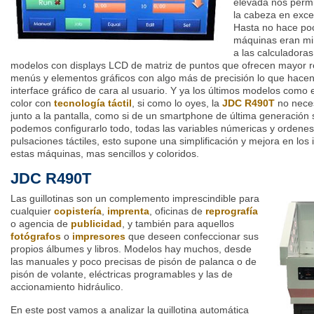
elevada nos permi
la cabeza en exce
Hasta no hace poc
máquinas eran min
a las calculadora
modelos con displays LCD de matriz de puntos que ofrecen mayor r
menús y elementos gráficos con algo más de precisión lo que hace
interface gráfico de cara al usuario. Y ya los últimos modelos como e
color con
tecnología táctil
, si como lo oyes, la
JDC R490T
no neces
junto a la pantalla, como si de un smartphone de última generación s
podemos configurarlo todo, todas las variables númericas y ordene
pulsaciones táctiles, esto supone una simplificación y mejora en los
estas máquinas, mas sencillos y coloridos.
JDC R490T
Las guillotinas son un complemento imprescindible para
cualquier
copistería
,
imprenta
, oficinas de
reprografía
o agencia de
publicidad
, y también para aquellos
fotógrafos
o
impresores
que deseen confeccionar sus
propios álbumes y libros. Modelos hay muchos, desde
las manuales y poco precisas de pisón de palanca o de
pisón de volante, eléctricas programables y las de
accionamiento hidráulico.
En este post vamos a analizar la guillotina automática