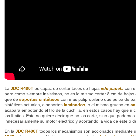
La
JDC R490T
es capaz de cortar tacos de hojas
«de papel»
con u
pero como siempre insistimos, no es lo mismo cortar 8 cm de hojas
que de
soportes sintéticos
con más polipropileno que pulpa de pa
sintéticos actuales, o soportes
laminados
, o el mismo grueso en
ca
acabará embotando el filo de la cuchilla, en estos casos hay que ir
los límites. Esto no quiere decir que no los corte, sino que podemos
innecesariamente su motor eléctrico y acortando la vida de éste o des
En la
JDC R490T
todos los mecanismos son accionados mediante un