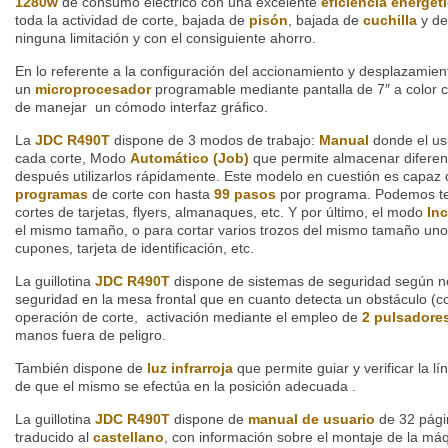
1280w
de consumo eléctrico con una excelente
eficiencia energét
toda la actividad de corte, bajada de
pisón
, bajada de
cuchilla
y de
ninguna limitación y con el consiguiente ahorro.
En lo referente a la configuración del accionamiento y desplazamien
un
microprocesador
programable mediante pantalla de 7″ a color c
de manejar un cómodo interfaz gráfico.
La
JDC R490T
dispone de 3 modos de trabajo:
Manual
donde el us
cada corte, Modo
Automático
(Job)
que permite almacenar diferen
después utilizarlos rápidamente. Este modelo en cuestión es capa
programas
de corte con hasta
99 pasos
por programa. Podemos te
cortes de tarjetas, flyers, almanaques, etc. Y por último, el modo
Inc
el mismo tamaño, o para cortar varios trozos del mismo tamaño uno
cupones, tarjeta de identificación, etc.
La guillotina
JDC R490T
dispone de sistemas de seguridad según 
seguridad en la mesa frontal que en cuanto detecta un obstáculo (
operación de corte, activación mediante el empleo de
2 pulsadore
manos fuera de peligro.
También dispone de
luz infrarroja
que permite guiar y verificar la l
de que el mismo se efectúa en la posición adecuada .
La guillotina
JDC R490T
dispone de
manual de usuario
de 32 pági
traducido al
castellano
, con información sobre el montaje de la má