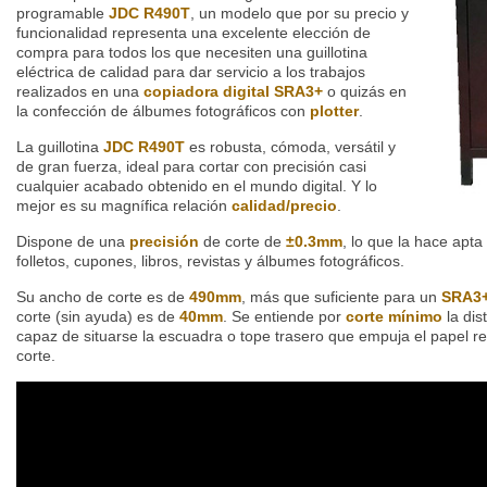
programable
JDC R490T
, un modelo que por su precio y
funcionalidad representa una excelente elección de
compra para todos los que necesiten una guillotina
eléctrica de calidad para dar servicio a los trabajos
realizados en una
copiadora digital SRA3+
o quizás en
la confección de álbumes fotográficos con
plotter
.
La guillotina
JDC R490T
es robusta, cómoda, versátil y
de gran fuerza, ideal para cortar con precisión casi
cualquier acabado obtenido en el mundo digital. Y lo
mejor es su magnífica relación
calidad/precio
.
Dispone de una
precisión
de corte de
±0.3mm
, lo que la hace apta 
folletos, cupones, libros, revistas y álbumes fotográficos.
Su ancho de corte es de
490mm
, más que suficiente para un
SRA3
corte (sin ayuda) es de
40mm
. Se entiende por
corte mínimo
la dis
capaz de situarse la escuadra o tope trasero que empuja el papel resp
corte.