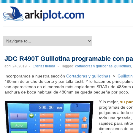
arkiplot.com
JDC R490T Guillotina programable con pant
abril 24, 2019
-
Ofertas tienda
-
Tagged:
cortadoras y guillotinas
,
guillotinas
,
Incorporamos a nuestra sección
Cortadoras y guillotinas
>
Guilloti
490mm de ancho de corte y pantalla táctil. Y lo hacemos principalm
van apareciendo en el mercado más copiadoras SRA3+ de 488mm d
anchura de boca habitual de 480mm se queda pequeña por poco.
Y lo mejor,
su pan
programas de cort
pulgadas a todo co
toda una gozada, 
rapidez para intro
dimensiones de co