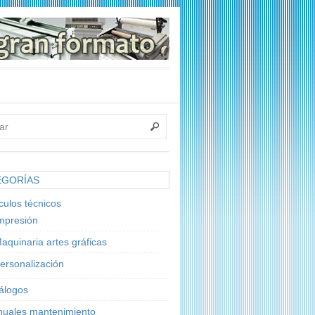
EGORÍAS
ículos técnicos
mpresión
aquinaria artes gráficas
ersonalización
álogos
uales mantenimiento