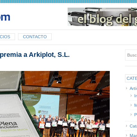
CIOS
CONTACTO
premia a Arkiplot, S.L.
CAT
Art
I
M
P
Cat
Man