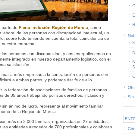
C
E
R
 parte de
Plena inclusión Región de Murcia
, como
n laboral de las personas con discapacidad intelectual, un
Not
lo, sobre todo teniendo en cuenta la total coincidencia de
N
de nuestra empresa.
N
e las personas con discapacidad, y nos enorgullecemos en
ente integrado en nuestro departamento logístico, con el
N
na satisfacción.
S
imar a más empresas a la contratación de personas con
O
iciará a ambas partes, y podemos dar fe de ello.
Ofe
s la federación de asociaciones de familias de personas
ás de 35 años trabajando por sus derechos, inclusión y
Sin
y sin ánimo de lucro, representa al movimiento familiar
ónoma de la Región de Murcia.
ENT
ción más de 3.000 familias, organizadas en 27 entidades,
n las entidades alrededor de 700 profesionales y colaboran
Cóm