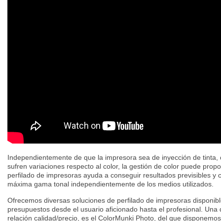
Independientemente de que la impresora sea de inyección de tinta, 
sufren variaciones respecto al color, la gestión de color puede propo
perfilado de impresoras ayuda a conseguir resultados previsibles y c
máxima gama tonal independientemente de los medios utilizados.
Ofrecemos diversas soluciones de perfilado de impresoras disponibl
presupuestos desde el usuario aficionado hasta el profesional. Una 
relación calidad/precio, es el ColorMunki Photo, del que disponemos