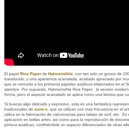
El papel
Rice Paper
de
Hahnemühle
, con tan sólo un grosor de 1
translúcido, y una apariencia acanalada, acabado apreciado por muc
que se remonta a los primeros papeles asiáticos elaborados en el Si
alambre Por supuesto, Hahnemühle Rice Paper, la versión moderna
forma, pero el aspecto acanalado se aplica como una lámina que c
Si buscas algo delicado y expresivo, esta es una fantástica represe
tradicionales de
sumi-e
, que se utilizan con más frecuencia en el ar
utiliza en la fabricación de calcomanías para tablas de surf, etc. E
aplicación en bellas artes, así como para la reproducción de docum
pintura asiáticas, confiriéndole un aspecto diferenciador de otras alt