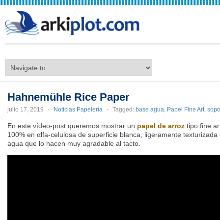
arkiplot.com
Hahnemühle Rice Paper
julio 17, 2019
-
Noticias Papelería
-
Tagged:
base agua
,
Papel Fine Art
,
sopo
En este vídeo-post queremos mostrar un
papel de arroz
tipo fine ar
100% en αlfa-celulosa de superficie blanca, ligeramente texturizada 
agua que lo hacen muy agradable al tacto.