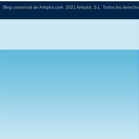
Blog comercial de Arkiplot.com. 2021 Arkiplot, S.L. Todos los derech