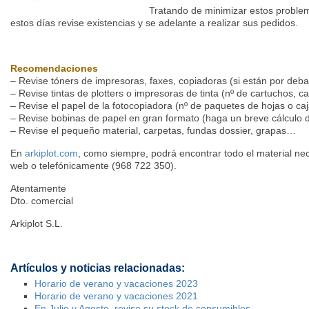
Tratando de minimizar estos probl
estos días revise existencias y se adelante a realizar sus pedidos.
Recomendaciones
– Revise tóners de impresoras, faxes, copiadoras (si están por deba
– Revise tintas de plotters o impresoras de tinta (nº de cartuchos, ca
– Revise el papel de la fotocopiadora (nº de paquetes de hojas o ca
– Revise bobinas de papel en gran formato (haga un breve cálculo d
– Revise el pequeño material, carpetas, fundas dossier, grapas…
En
arkiplot.com
, como siempre, podrá encontrar todo el material nec
web o telefónicamente (968 722 350).
Atentamente
Dto. comercial
Arkiplot S.L.
Artículos y noticias relacionadas:
Horario de verano y vacaciones 2023
Horario de verano y vacaciones 2021
En Julio y Agosto, revise su stock de consumibles