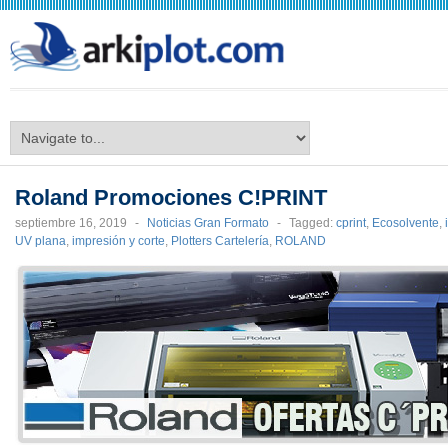
arkiplot.com
Roland Promociones C!PRINT
septiembre 16, 2019
-
Noticias Gran Formato
-
Tagged:
cprint
,
Ecosolvente
,
UV plana
,
impresión y corte
,
Plotters Cartelería
,
ROLAND