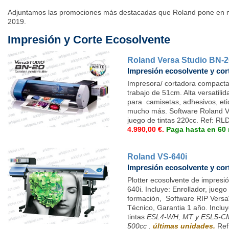
Adjuntamos las promociones más destacadas que Roland pone en m
2019.
Impresión y Corte Ecosolvente
Roland Versa Studio BN-2
Impresión ecosolvente y cor
Impresora/ cortadora compacta 
trabajo de 51cm. Alta versatili
para camisetas, adhesivos, etiq
mucho más. Software Roland Ve
juego de tintas 220cc.
Ref: RL
4.990,00 €.
Paga hasta en 60
Roland VS-640i
Impresión ecosolvente y cor
Plotter ecosolvente de impresi
640i. Incluye: Enrollador, juego
formación, Software RIP Versa
Técnico, Garantia 1 año. Incluy
tintas
ESL4-WH, MT y ESL5-CMY
500cc .
últimas unidades.
Ref