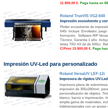
11.900,00 €.
Paga hasta en 6
Roland TrueVIS VG2-640
Impresión ecosolvente y cor
Plotter ecosolvente de impresi
640i. Incluye: Enrollador, juego
formación, Software RIP Versa
Técnico, Garantia 1 año. Incluy
tintas
TR2-XX de de 500cc .
Re
C!Print 15.900,00 €.
Paga has
Impresión UV-Led para personalizado
Roland VersaUV LEF-12i
Impresora de rígidos UV-Led
Impresora plana de sobremesa
impresión de 305x280mm. para
personalización de objetos. T
blanco, barniz e imprimación. I
amplia gama de materiales, inc
tridimensionales con un groso