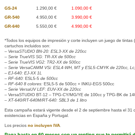
GS-24
1.290,00 €
1.090,00 €
GR-540
4.950,00 €
3.990,00 €
GR-640
5.550,00 €
4.990,00 €
*Todos los equipos de impresión y corte incluyen un juego de tintas 
cartuchos incluidos son:
– VersaSTUDIO BN-20: ESL3-XX de 220cc
– Serie TrueVIS SG: TR-XX de 500cc
– Serie TrueVIS VG2: TR2-XX de 500cc
– Serie VersaCAMM VSi: ESL4-WH, MT y ESL5-CMYK de 220cc, Lc,
– EJ-640: EJ-XX 1L
– RF-640:
ESL5-5
de 500cc
–
RF-640 8 colores:
ESL5-5 de 500cc + INKU-EGS 500cc
– Serie VersaUV LEF: EUV-XX de 220cc
– VersaSTUDIO BT-12 – TPG-CY/MG/YE de 100cc y TPG-BK de 14
– XT-640/RT-640M/RT-640: SBL3 de 1 litro
Esta campaña estará vigente desde el 2 de septiembre hasta el 31 d
existencias en España y Portugal.
Los precios
no incluyen IVA
.
Paga hasta en 60 meses con un renting que te permitirá 