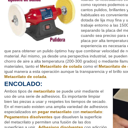
como rayones podemos usar
cantos pulidos, brillantes
habituales es conveniente
dotada de lija muy fina y
trabaje entorno a las 1500
separando la placa del met
cuando sea preciso para e
placa por alta temperatura
experiencia es necesaria 
que para obtener un pulido óptimo hay que combinar velocidad de ro
material. Así mismo, ya desde una perspectiva industrial, se pueden
chorro de aire a alta temperatura (200-300 grados) o mediante llama
materiales, tanto el
Metacrilato de colada
como el
Metacrilato de
igual manera a esta operación aunque la transparencia y el brillo s
Metacrilato de colada
.
ENCOLADO:
Ambos tipos de
metacrilato
se puede unir mediante el
uso de una serie de adhesivos. Es importante limpiar
bien las piezas a usar y respetes los tiempos de secado.
En el mercado existen una amplia variedad de adhesivos
especializados en
pegar metacrilato
con
metacrilato
:
Pegamentos disolventes
que disuelven la superficie
del metacrilato y permiten una fusión de las dos
superficies a unir,.
Adhesivos disolventes
con adicción