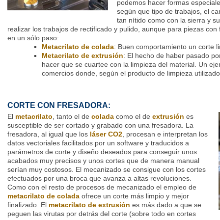
podemos hacer formas especiales
según que tipo de trabajos, el c
tan nítido como con la sierra y s
realizar los trabajos de rectificado y pulido, aunque para piezas con 
en un sólo paso:
Metacrilato de colada
: Buen comportamiento un corte lim
Metacrilato de extrusión
: El hecho de haber pasado por
hacer que se cuartee con la limpieza del material. Un ej
comercios donde, según el producto de limpieza utilizado
CORTE CON FRESADORA:
El
metacrilato
, tanto el de
colada
como el de
extrusión
es
susceptible de ser cortado y grabado con una fresadora. La
fresadora, al igual que los
láser CO2
, procesan e interpretan los
datos vectoriales facilitados por un software y traducidos a
parámetros de corte y diseño deseados para conseguir unos
acabados muy precisos y unos cortes que de manera manual
serían muy costosos. El mecanizado se consigue con los cortes
efectuados por una broca que avanza a altas revoluciones.
Como con el resto de procesos de mecanizado el empleo de
metacrilato de colada
ofrece un corte más limpio y mejor
finalizado. El
metacrilato de extrusión
es más dado a que se
peguen las virutas por detrás del corte (sobre todo en cortes