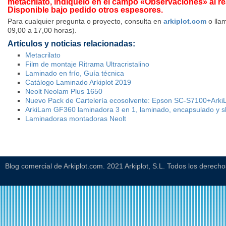
metacrilato, indíquelo en el campo «Observaciones» al rea
Disponible bajo pedido otros espesores.
Para cualquier pregunta o proyecto, consulta en
arkiplot.com
o llam
09,00 a 17,00 horas).
Artículos y noticias relacionadas:
Metacrilato
Film de montaje Ritrama Ultracristalino
Laminado en frío, Guía técnica
Catálogo Laminado Arkiplot 2019
Neolt Neolam Plus 1650
Nuevo Pack de Cartelería ecosolvente: Epson SC-S7100+Ark
ArkiLam GF360 laminadora 3 en 1, laminado, encapsulado y sle
Laminadoras montadoras Neolt
Blog comercial de Arkiplot.com. 2021 Arkiplot, S.L. Todos los derech