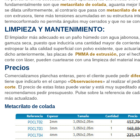
fundamentalmente son que
metacrilato de colada
, aguanta mejor 
se dilata uniformemente, al contrario que pasa con
metacrilato de 
con extrusora, tiene más tensiones acumuladas en su estructura int
termocorformado no permita ángulos muy cerrados y que no se con
LIMPIEZA Y MANTENIMIENTO:
El limpiador más adecuado es un paño húmedo con agua jabonosa, 
gamuza seca, puesto que induciría una cantidad mayor de corriente
estropear la alta calidad superficial con polvo existente, que actua
dicho anteriormente, las placas de
PMMA de extrusión,
por el hec
corte con láser, pueden cuartearse con una limpieza del material i
Precios
Comercializamos planchas enteras, pero el cliente puede pedir
dife
tiene que indicarlo en el campo «
Observaciones
» al realizar el pe
corte
. El precio de estas listas puede variar y está muy supeditado a
recomendamos pedir presupuesto. Pulse sobre la referencia de cada
más actualizado.
Metacrilato de colada