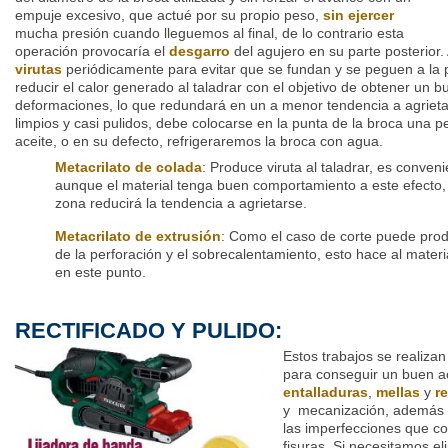
empuje excesivo, que actué por su propio peso,
sin ejercer
mucha presión cuando lleguemos al final, de lo contrario esta
operación provocaría el
desgarro
del agujero en su parte posterior.
virutas
periódicamente para evitar que se fundan y se peguen a la 
reducir el calor generado al taladrar con el objetivo de obtener un 
deformaciones, lo que redundará en un a menor tendencia a agrieta
limpios y casi pulidos, debe colocarse en la punta de la broca una 
aceite, o en su defecto, refrigeraremos la broca con agua.
Metacrilato de colada
: Produce viruta al taladrar, es conveni
aunque el material tenga buen comportamiento a este efecto, p
zona reducirá la tendencia a agrietarse.
Metacrilato de extrusión
: Como el caso de corte puede produ
de la perforación y el sobrecalentamiento, esto hace al mater
en este punto.
RECTIFICADO Y PULIDO:
Estos trabajos se realiza
para conseguir un buen a
entalladuras
,
mellas
y
r
y mecanización, además de
las imperfecciones que co
fisuras. Si necesitamos el