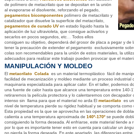
de polímero de metacrilato que se depositan en la unión
al evaporarse el disolvente, reforzando el pegado,
pegamentos bicomponentes
polímero de metacrilato y
catalizador que disuelve la superficie del metacrilato,
pegamentos de curado UV
en estado líquido hasta la
aplicación de luz ultravioleta, que consigue activarlos y
secarlos en pocos segundos, etc… Todos ellos
consiguen su objetivo, dependerá del grosor de placa a pegar y de l
tener la precaución de extender el pegamento exclusivamente sobre
colas son recomendables para la unión de estos materiales, la utili
adecuados para realizar este trabajo pueden provocar que el mater
MANIPULACIÓN Y MOLDEO
El
metacrilato Colada
es un material termoplástico fácil de manip
facilidad de mecanización y moldeo mediante un proceso industrial 
maquinaria especializada para aplicar calor. En el taller, podemos d
una fuente de calor hasta que alcance una temperatura entre 140-
retiraremos la película protectora y lo calentaremos con decapador o
intenso sin llama para que el material no arda El
metacrilato
es un
nivel de temperatura pierde su rigidez habitual y se comporta como u
Esta propiedad es la que se aprovecha en las operaciones de dobla
calienta a una temperatura aproximada de
140º-170º
se puede dobla
consiguiendo la forma deseada. Al enfriarse, este material tiende a r
por lo que es importante tener esto en cuenta para calcular un ángu
no pierda la forma deseada. En este apartado, las diferencias entre