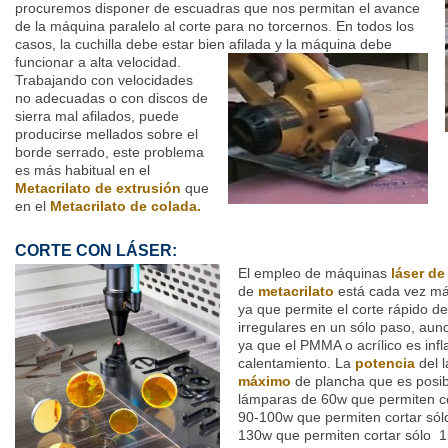
procuremos disponer de escuadras que nos permitan el avance
de la máquina paralelo al corte para no torcernos. En todos los
casos, la cuchilla debe estar bien afilada y la máquina debe
funcionar a alta velocidad.
Trabajando con velocidades
no adecuadas o con discos de
sierra mal afilados, puede
producirse mellados sobre el
borde serrado, este problema
es más habitual en el
Metacrilato de extrusión
que
en el
Metacrilato de colada.
CORTE CON LÁSER:
El empleo de máquinas
láser d
de
metacrilato
está cada vez más
ya que permite el corte rápido de
irregulares en un sólo paso, au
ya que el PMMA o acrílico es infl
calentamiento. La
potencia
del l
máximo
de plancha que es posib
lámparas de 60w que permiten c
90-100w que permiten cortar só
130w que permiten cortar sólo 