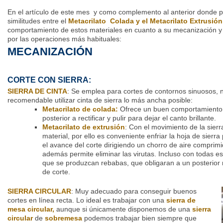
En el artículo de este mes y como complemento al anterior donde p
similitudes entre el
Metacrilato Colada y el Metacrilato Extrusión
comportamiento de estos materiales en cuanto a su mecanización
por las operaciones más habituales:
MECANIZACIÓN
CORTE CON SIERRA:
SIERRA DE CINTA
: Se emplea para cortes de contornos sinuosos, n
recomendable utilizar cinta de sierra lo más ancha posible:
Metacrilato de colada:
Ofrece un buen comportamiento,
posterior a rectificar y pulir para dejar el canto brillante.
Metacrilato de extrusión
: Con el movimiento de la sier
material, por ello es conveniente enfriar la hoja de sierr
el avance del corte dirigiendo un chorro de aire comprim
además permite eliminar las virutas. Incluso con todas 
que se produzcan rebabas, que obligaran a un posterior r
de corte.
SIERRA CIRCULAR
: Muy adecuado para conseguir buenos
cortes en línea recta. Lo ideal es trabajar con una
sierra de
mesa circular,
aunque si únicamente disponemos de una
sierra
circular
de
sobremesa
podemos trabajar bien siempre que