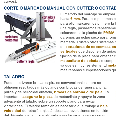
curvos).
CORTE O MARCADO MANUAL CON CUTTER O CORTAD
El método del marcaje se emplea 
hasta
6 mm.
Para ello podemos 
para ello marcaremos primero la l
una regla, pasaremos repetidamen
colocaremos la placha de
PMMA
daremos un golpe seco para rompe
marcada. Existen otros sistemas 
de
cortadoras
de sobremesa par
verticales
que disponen de guías q
fijación de la placa para obtener 
metacrilato de colada
se comport
ya que es muy resistente. El
meta
más rebabas e imperfecciones que 
TALADRO:
Pueden utilizarse brocas espirales convencionales, pero se
obtienen resultados más óptimos con brocas de ranura ancha,
pulida y de helicoidal dilatada,
brocas de corona o de pala
. Es
importante
asegurar la pieza
de metacrilato y apoyar la zona
adyacente al taladro sobre un soporte plano para evitar
vibraciones. El taladro también es necesario que trabaje a
baja
velocidad
de rotación, ajustándose las revoluciones en función
del diámetro de la broca utilizada y sin forzar el avance con un