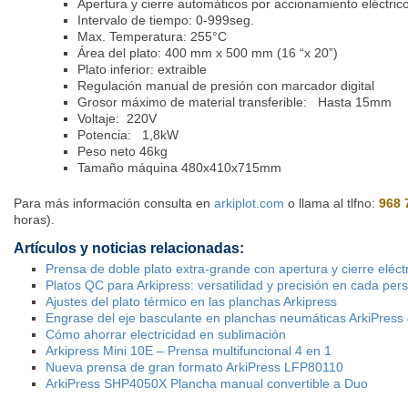
Apertura y cierre automáticos por accionamiento eléctric
Intervalo de tiempo: 0-999seg.
Max. Temperatura: 255°C
Área del plato: 400 mm x 500 mm (16 “x 20”)
Plato inferior: extraible
Regulación manual de presión con marcador digital
Grosor máximo de material transferible: Hasta 15mm
Voltaje: 220V
Potencia: 1,8kW
Peso neto 46kg
Tamaño máquina 480x410x715mm
Para más información consulta en
arkiplot.com
o llama al tlfno:
968 
horas).
Artículos y noticias relacionadas:
Prensa de doble plato extra-grande con apertura y cierre eléc
Platos QC para Arkipress: versatilidad y precisión en cada per
Ajustes del plato térmico en las planchas Arkipress
Engrase del eje basculante en planchas neumáticas ArkiPress
Cómo ahorrar electricidad en sublimación
Arkipress Mini 10E – Prensa multifuncional 4 en 1
Nueva prensa de gran formato ArkiPress LFP80110
ArkiPress SHP4050X Plancha manual convertible a Duo