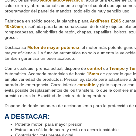
Su accionamiento
Automático-eléctrico
, aporta una excelente com
calor cierra y abre automáticamente según el control que ejercemos 
programador del panel de mandos, todo ello de muy sencillo uso.
Fabricada en sólido acero, la plancha plana
ArkiPress E20S
cuenta 
40x50cm
, diseñada para la personalización de textil y objetos plan
rompecabezas, alfombrillas de ratón, chapas, zapatillas, bolsos, az
grosor.
Destaca su
Motor de mayor potencia
: el motor más potente gener
mayor eficiencia. La función automática no solo aumenta la velocid
también garantiza un buen acabado.
Como cualquier prensa actual, dispone de
control
de
Tiempo
y
Tem
Automática. Acomoda materiales de hasta
15mm
de grosor lo que le
amplia variedad de productos. Presión ajustable para adaptarse a di
parada de emergencia. Carro inferior
extraible
y plato superior con
evita posible desplazamientos de los transfers, lo que le confiere 
presión ejercida. Exactitud de lectura de temperatura.
Dispone de doble botonera de accionamiento para la protección de
A DESTACAR:
Potente motor para mayor presión
Estructura sólida de acero y resto en acero inoxidable.
Controlador totalmente digital.