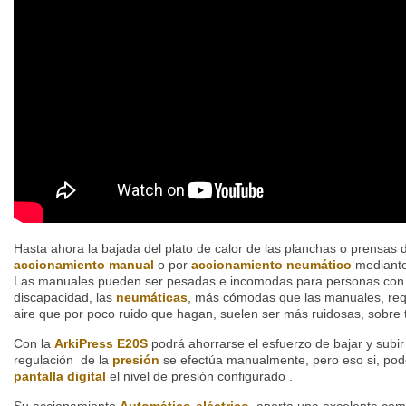
Hasta ahora la bajada del plato de calor de las planchas o prensas
accionamiento manual
o por
accionamiento neumático
mediante 
Las manuales pueden ser pesadas e incomodas para personas con 
discapacidad, las
neumáticas
, más cómodas que las manuales, re
aire que por poco ruido que hagan, suelen ser más ruidosas, sobre
Con la
ArkiPress E20S
podrá ahorrarse el esfuerzo de bajar y subir 
regulación de la
presión
se efectúa manualmente, pero eso si, pod
pantalla digital
el nivel de presión configurado .