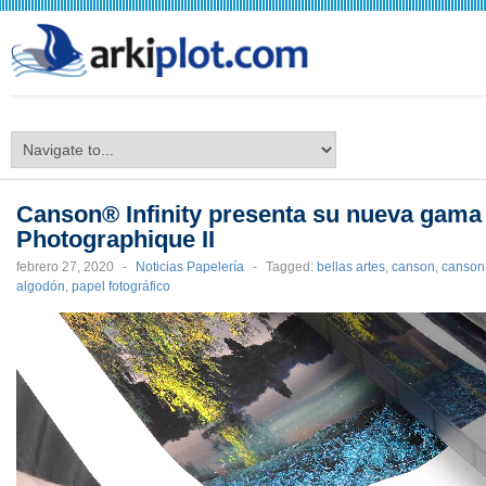
arkiplot.com
Canson® Infinity presenta su nueva gama
Photographique II
febrero 27, 2020
-
Noticias Papelería
-
Tagged:
bellas artes
,
canson
,
canson 
algodón
,
papel fotográfico