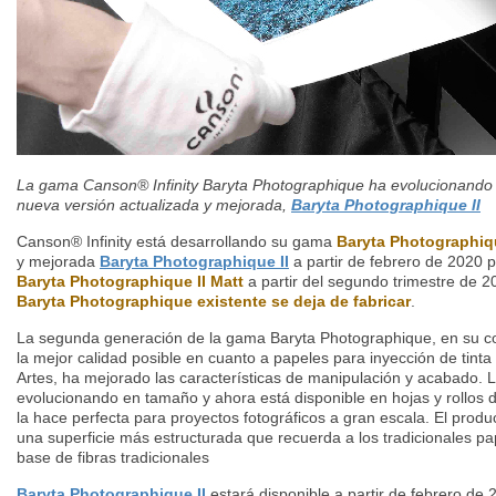
La gama Canson® Infinity Baryta Photographique ha evolucionando 
nueva versión actualizada y mejorada,
Baryta Photographique II
Canson® Infinity está desarrollando su gama
Baryta Photographiq
y mejorada
Baryta Photographique II
a partir de febrero de 2020 p
Baryta Photographique II Matt
a partir del segundo trimestre de 2
Baryta Photographique existente se deja de fabricar
.
La segunda generación de la gama Baryta Photographique, en su c
la mejor calidad posible en cuanto a papeles para inyección de tinta 
Artes, ha mejorado las características de manipulación y acabado.
evolucionando en tamaño y ahora está disponible en hojas y rollos 
la hace perfecta para proyectos fotográficos a gran escala. El prod
una superficie más estructurada que recuerda a los tradicionales p
base de fibras tradicionales
Baryta Photographique II
estará disponible a partir de febrero de