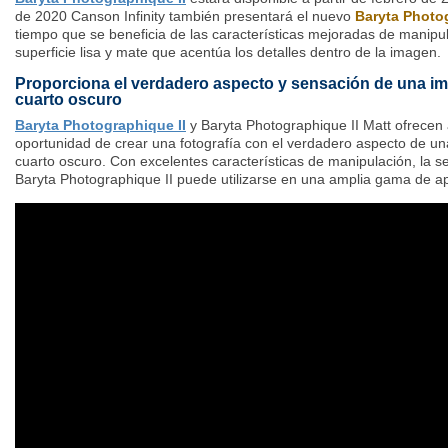
de 2020 Canson Infinity también presentará el nuevo
Baryta Photog
tiempo que se beneficia de las características mejoradas de manipu
superficie lisa y mate que acentúa los detalles dentro de la imagen.
Proporciona el verdadero aspecto y sensación de una imp
cuarto oscuro
Baryta Photographique II
y Baryta Photographique II Matt ofrecen 
oportunidad de crear una fotografía con el verdadero aspecto de una
cuarto oscuro. Con excelentes características de manipulación, la
Baryta Photographique II puede utilizarse en una amplia gama de ap