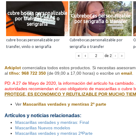
cubre bocas personalizable
Cubrebocas personalizable
por transfer, vinilo o
por serigrafía o transfer
serigrafía
cubre bocas personalizable por
Cubrebocas personalizable por
C
transfer, vinilo o serigrafía
serigrafía o transfer
p
«
‹
de
2
›
»
Arkiplot
comercializa todos estos productos. Si necesitas asesoram
al
tlfno: 968 722 350
(de 09,00 a 17,00 horas) o escribe un
email
.
PD: A 27 de Mayo de 2020, la información del articulo ha cambiado.
autoridades recomiendan el uso obligatorio de mascarillas o cubre
PROTEGE, ES ECONOMICO Y REUTILIZABLE POR MUCHO TIE
Ver
Mascarillas verdades y mentiras 2ª parte
Artículos y noticias relacionadas:
Mascarillas verdades y mentiras: Final
Mascarillas Nuevos modelos
Mascarillas verdades y mentiras 2ªParte