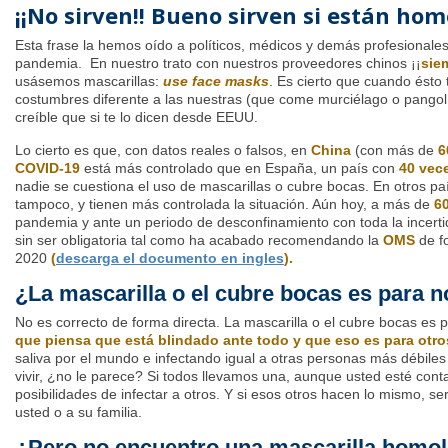
¡¡No sirven!! Bueno sirven si están h
Esta frase la hemos oído a políticos, médicos y demás profesionales s
pandemia. En nuestro trato con nuestros proveedores chinos ¡¡
sie
usásemos mascarillas:
use
face masks
. Es cierto que cuando ésto 
costumbres diferente a las nuestras (que come murciélago o pango
creíble que si te lo dicen desde EEUU.
Lo cierto es que, con datos reales o falsos, en
China
(con más de
6
COVID-19
está más controlado que en España, un país con
40 vec
nadie se cuestiona el uso de mascarillas o cubre bocas. En otros 
tampoco, y tienen más controlada la situación. Aún hoy, a más de
60
pandemia y ante un periodo de desconfinamiento con toda la incer
sin ser obligatoria tal como ha acabado recomendando la
OMS
de fo
2020
(
descarga el documento en ingles
).
¿La mascarilla o el cubre bocas es para 
No es correcto de forma directa. La mascarilla o el cubre bocas es 
que piensa que está blindado ante todo
y que eso es para otro
saliva por el mundo e infectando igual a otras personas más débil
vivir, ¿no le parece? Si todos llevamos una, aunque usted esté cont
posibilidades de infectar a otros. Y si esos otros hacen lo mismo, ser
usted o a su familia.
¿Pero no encuentro una mascarilla homo