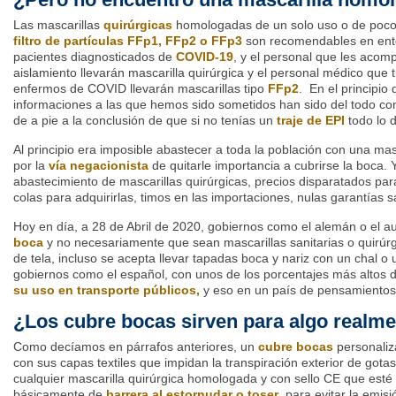
Las mascarillas
quirúrgicas
homologadas de un solo uso o de pocos
filtro de partículas FFp1, FFp2 o FFp3
son recomendables en ento
pacientes diagnosticados de
COVID-19
, y el personal que les acom
aislamiento llevarán mascarilla quirúrgica y el personal médico que 
enfermos de COVID llevarán mascarillas tipo
FFp2
. En el principio
informaciones a las que hemos sido sometidos han sido del todo co
de a pie a la conclusión de que si no tenías un
traje de EPI
todo lo 
Al principio era imposible abastecer a toda la población con una masc
por la
vía negacionista
de quitarle importancia a cubrirse la boca.
abastecimiento de mascarillas quirúrgicas, precios disparatados par
colas para adquirirlas, timos en las importaciones, nulas garantías s
Hoy en día, a 28 de Abril de 2020, gobiernos como el alemán o el a
boca
y no necesariamente que sean mascarillas sanitarias o quirúr
de tela, incluso se acepta llevar tapadas boca y nariz con un chal o
gobiernos como el español, con unos de los porcentajes más altos 
su uso en transporte públicos,
y eso en un país de pensamientos 
¿Los cubre bocas sirven para algo realm
Como decíamos en párrafos anteriores, un
cubre bocas
personaliza
con sus capas textiles que impidan la transpiración exterior de gotas 
cualquier mascarilla quirúrgica homologada y con sello CE que esté 
básicamente de
barrera al estornudar o toser
, para evitar la emisi