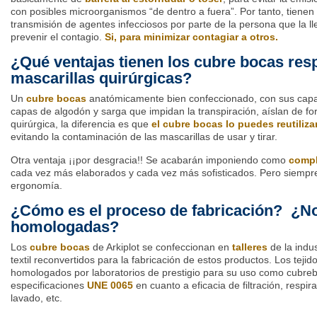
con posibles microorganismos “de dentro a fuera”. Por tanto, tienen la
transmisión de agentes infecciosos por parte de la persona que la ll
prevenir el contagio.
Si, para minimizar contagiar a otros.
¿Qué ventajas tienen los cubre bocas resp
mascarillas quirúrgicas?
Un
cubre bocas
anatómicamente bien confeccionado, con sus capas 
capas de algodón y sarga que impidan la transpiración, aíslan de fo
quirúrgica, la diferencia es que
el cubre bocas lo puedes reutiliz
evitando la contaminación de las mascarillas de usar y tirar.
Otra ventaja ¡¡por desgracia!! Se acabarán imponiendo como
comp
cada vez más elaborados y cada vez más sofisticados. Pero siempre 
ergonomía.
¿Cómo es el proceso de fabricación? ¿N
homologadas?
Los
cubre bocas
de Arkiplot se confeccionan en
talleres
de la indus
textil reconvertidos para la fabricación de estos productos. Los tej
homologados por laboratorios de prestigio para su uso como cubre
especificaciones
UNE 0065
en cuanto a eficacia de filtración, respir
lavado, etc.