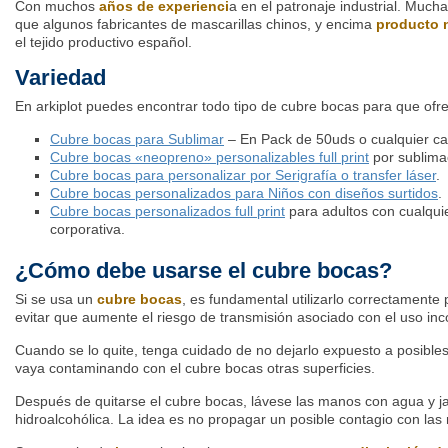
Con muchos
años de experienci
a en el patronaje industrial. Much
que algunos fabricantes de mascarillas chinos, y encima
producto 
el tejido productivo español.
Variedad
En arkiplot puedes encontrar todo tipo de cubre bocas para que ofrez
Cubre bocas para Sublimar
– En Pack de 50uds o cualquier ca
Cubre bocas «neopreno» personalizables full print
por sublima
Cubre bocas para personalizar por Serigrafía o transfer láser
.
Cubre bocas personalizados para Niños con diseños surtidos
.
Cubre bocas personalizados full print
para adultos con cualquie
corporativa.
¿Cómo debe usarse el cubre bocas?
Si se usa un
cubre bocas
, es fundamental utilizarlo correctamente
evitar que aumente el riesgo de transmisión asociado con el uso inc
Cuando se lo quite, tenga cuidado de no dejarlo expuesto a posible
vaya contaminando con el cubre bocas otras superficies.
Después de quitarse el cubre bocas, lávese las manos con agua y j
hidroalcohólica. La idea es no propagar un posible contagio con las