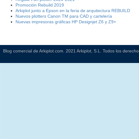
Promoción Rebuild 2019
Arkiplot junto a Epson en la feria de arquitectura REBUILD
Nuevos plotters Canon TM para CAD y cartelería
Nuevas impresoras gráficas HP Designjet Z6 y Z9+
Blog comercial de Arkiplot.com. 2021 Arkiplot, S.L. Todos los derech