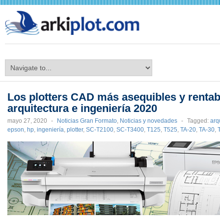
arkiplot.com
Los plotters CAD más asequibles y rentab
arquitectura e ingeniería 2020
mayo 27, 2020
-
Noticias Gran Formato
,
Noticias y novedades
-
Tagged:
arq
epson
,
hp
,
ingeniería
,
plotter
,
SC-T2100
,
SC-T3400
,
T125
,
T525
,
TA-20
,
TA-30
,