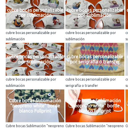
cubre bocas personalizable
cubre bocas personalizable
por sublimación
por sublimación
cubre bocas personalizable por
cubre bocas personalizable por
c
sublimación
sublimación
s
cubre bocas personalizable
cubre bocas personalizable
por sublimación
por serigrafía o transfer
cubre bocas personalizable por
cubre bocas personalizable por
c
sublimación
serigrafía o transfer
s
Cubre bocas Sublimación
Cubre bocas Sublimación
"neopreno white" borde
"neopreno white" borde
blanco Fullprint
blanco Fullprint
Cubre bocas Sublimación "neopreno
Cubre bocas Sublimación "neopreno
C