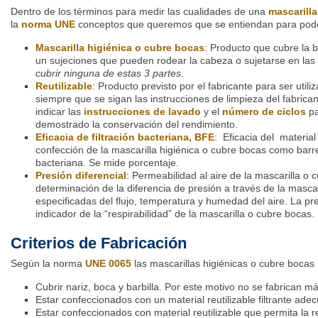
Dentro de los términos para medir las cualidades de una
mascarilla
la
norma UNE
conceptos que queremos que se entiendan para poder
Mascarilla higiénica o cubre bocas
: Producto que cubre la b
un sujeciones que pueden rodear la cabeza o sujetarse en las
cubrir ninguna de estas 3 partes.
Reutilizable
: Producto previsto por el fabricante para ser util
siempre que se sigan las instrucciones de limpieza del fabrica
indicar las
instrucciones de lavado
y el
número de ciclos
pa
demostrado la conservación del rendimiento.
Eficacia de filtración bacteriana, BFE
: Eficacia del material
confección de la mascarilla higiénica o cubre bocas como barre
bacteriana. Se mide porcentaje.
Presión diferencial
: Permeabilidad al aire de la mascarilla o
determinación de la diferencia de presión a través de la masca
especificadas del flujo, temperatura y humedad del aire. La pre
indicador de la “respirabilidad” de la mascarilla o cubre bocas.
Criterios de Fabricación
Según la norma
UNE 0065
las mascarillas higiénicas o cubre bocas 
Cubrir nariz, boca y barbilla. Por este motivo no se fabrican 
Estar confeccionados con un material reutilizable filtrante ade
Estar confeccionados con material reutilizable que permita la r