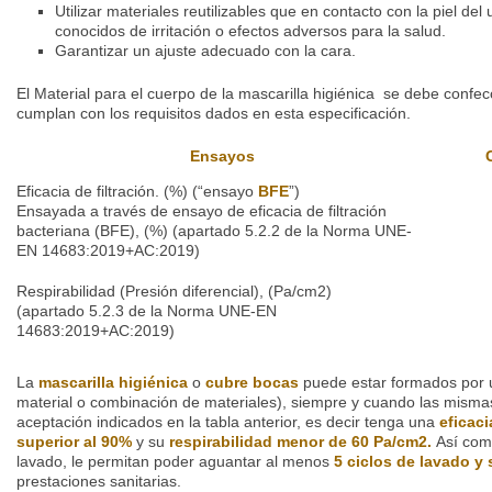
Utilizar materiales reutilizables que en contacto con la piel de
conocidos de irritación o efectos adversos para la salud.
Garantizar un ajuste adecuado con la cara.
El Material para el cuerpo de la mascarilla higiénica se debe confe
cumplan con los requisitos dados en esta especificación.
Ensayos
Eficacia de filtración. (%) (“ensayo
BFE
”)
Ensayada a través de ensayo de eficacia de filtración
bacteriana (BFE), (%) (apartado 5.2.2 de la Norma UNE-
EN 14683:2019+AC:2019)
Respirabilidad (Presión diferencial), (Pa/cm2)
(apartado 5.2.3 de la Norma UNE-EN
14683:2019+AC:2019)
La
mascarilla higiénica
o
cubre bocas
puede estar formados por u
material o combinación de materiales), siempre y cuando las mismas
aceptación indicados en la tabla anterior, es decir tenga una
eficacia
superior al 90%
y su
respirabilidad menor de
60 Pa/cm2.
Así com
lavado, le permitan poder aguantar al menos
5 ciclos de lavado y
prestaciones sanitarias.