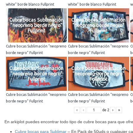
white" borde blanco Fullprint
white" borde blanco Fullprint
w
Cubre bocas Sublimación
Cubre bocas Sublimación
"neopreno borde negro"
"neopreno borde negro"
Fullprint
Fullprint
Cubre bocas Sublimación "neopreno
Cubre bocas Sublimación "neopreno
C
borde negro" Fullprint
borde negro" Fullprint
b
Cubre bocas Sublimación
Cubre bocas Sublimación
"neopreno borde negro"
"neopreno borde negro"
Fullprint
Fullprint
Cubre bocas Sublimación "neopreno
Cubre bocas Sublimación "neopreno
C
borde negro" Fullprint
borde negro" Fullprint
b
«
‹
de
2
›
»
En arkiplot puedes encontrar todo tipo de cubre bocas para que ofrez
Cubre bocas para Sublimar
– En Pack de 50uds o cualquier ca