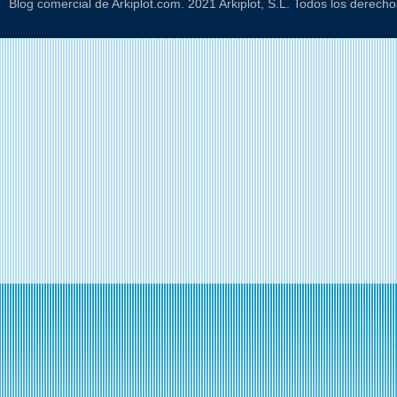
Blog comercial de Arkiplot.com. 2021 Arkiplot, S.L. Todos los derech