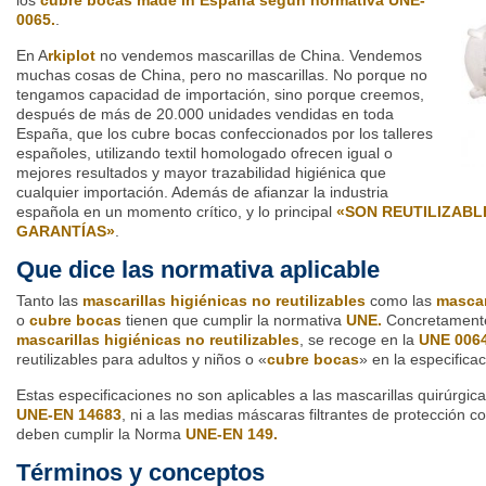
los
cubre bocas made in España según normativa UNE-
0065.
.
En A
rkiplot
no vendemos mascarillas de China. Vendemos
muchas cosas de China, pero no mascarillas. No porque no
tengamos capacidad de importación, sino porque creemos,
después de más de 20.000 unidades vendidas en toda
España, que los cubre bocas confeccionados por los talleres
españoles, utilizando textil homologado ofrecen igual o
mejores resultados y mayor trazabilidad higiénica que
cualquier importación. Además de afianzar la industria
española en un momento crítico, y lo principal
«SON REUTILIZABL
GARANTÍAS»
.
Que dice las normativa aplicable
Tanto las
mascarillas higiénicas no reutilizables
como las
mascari
o
cubre bocas
tienen que cumplir la normativa
UNE.
Concretamente
mascarillas higiénicas no reutilizables
, se recoge en la
UNE 006
reutilizables para adultos y niños o «
cubre bocas
» en la especifica
Estas especificaciones no son aplicables a las mascarillas quirúrgi
UNE-EN 14683
, ni a las medias máscaras filtrantes de protección c
deben cumplir la Norma
UNE-EN 149.
Términos y conceptos