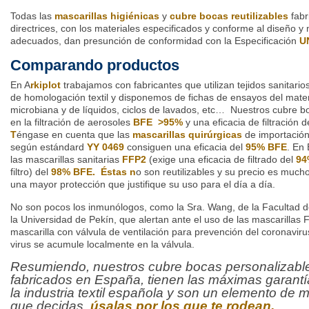
Todas las
mascarillas higiénicas
y
cubre bocas reutilizables
fabr
directrices, con los materiales especificados y conforme al diseño 
adecuados, dan presunción de conformidad con la Especificación
U
Comparando productos
En A
rkiplot
trabajamos con fabricantes que utilizan tejidos sanitari
de homologación textil y disponemos de fichas de ensayos del materi
microbiana y de líquidos, ciclos de lavados, etc… Nuestros cubre b
en la filtración de aerosoles
BFE
>95%
y una eficacia de filtración 
T
éngase en cuenta que las
mascarillas quirúrgicas
de importació
según estándard
YY 0469
consiguen una eficacia del
95% BFE
. En
las mascarillas sanitarias
FFP2
(exige una eficacia de filtrado del
94
filtro) del
98% BFE. Éstas n
o son reutilizables y su precio es muc
una mayor protección que justifique su uso para el día a día.
No son pocos los inmunólogos, como la Sra. Wang, de la Facultad 
la Universidad de Pekín, que alertan ante el uso de las mascarill
mascarilla con válvula de ventilación para prevención del coronavi
virus se acumule localmente en la válvula.
Resumiendo, nuestros cubre bocas personalizables
fabricados en España, tienen las máximas garantía
la industria textil española y son un elemento de
que decidas,
úsalas por los que te rodean.