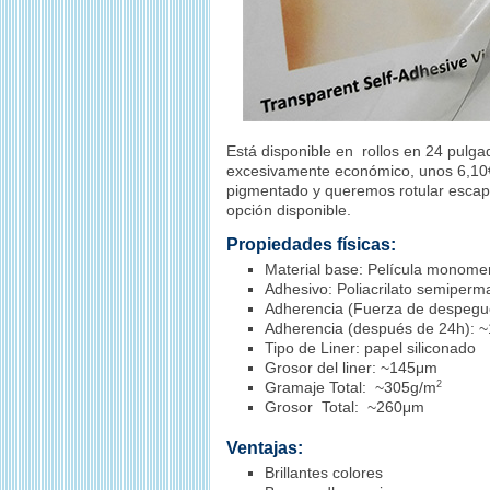
Está disponible en rollos en 24 pul
excesivamente económico, unos 6,10€/
pigmentado y queremos rotular esca
opción disponible.
Propiedades físicas:
Material base: Película monom
Adhesivo: Poliacrilato semiper
Adherencia (Fuerza de despegue
Adherencia (después de 24h): ~
Tipo de Liner: papel siliconado
Grosor del liner: ~145μm
Gramaje Total: ~305g/m
2
Grosor Total: ~260μm
Ventajas:
Brillantes colores