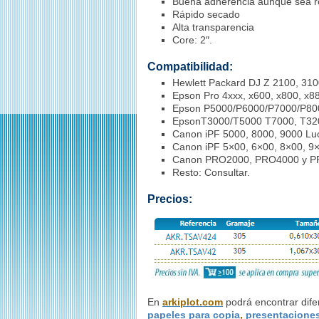
Buena adherencia aunque sea r
Rápido secado
Alta transparencia
Core: 2″.
Compatibilidad:
Hewlett Packard DJ Z 2100, 310
Epson Pro 4xxx, x600, x800, x8
Epson P5000/P6000/P7000/P80
EpsonT3000/T5000 T7000, T32
Canon iPF 5000, 8000, 9000 Luci
Canon iPF 5×00, 6×00, 8×00, 9×
Canon PRO2000, PRO4000 y PR
Resto: Consultar.
Precios:
En
arkiplot.com
podrá encontrar difer
papeles para copia
,
presentacione