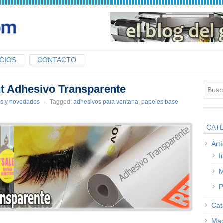
CIOS
CONTACTO
nt Adhesivo Transparente
as y novedades
-
Tagged:
adhesivos para ventana
,
papeles base
CAT
Art
I
M
P
Cat
Man