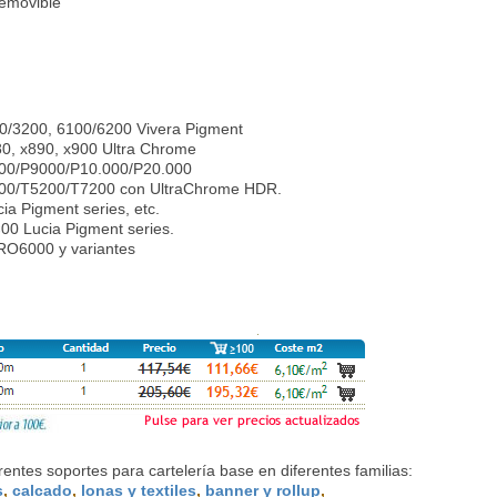
emovible
0/3200, 6100/6200 Vivera Pigment
80, x890, x900 Ultra Chrome
00/P9000/P10.000/P20.000
00/T5200/T7200 con UltraChrome HDR.
a Pigment series, etc.
00 Lucia Pigment series.
O6000 y variantes
entes soportes para cartelería base en diferentes familias:
s
,
calcado
,
lonas y textiles
,
banner y rollup
,