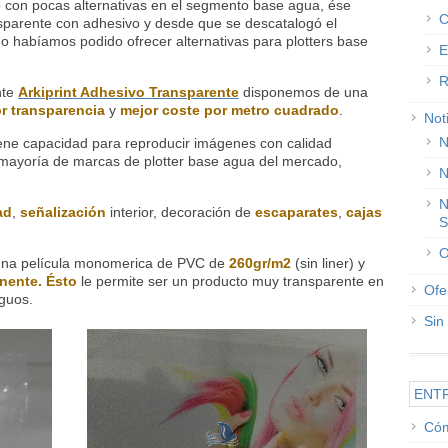
 con pocas alternativas en el segmento base agua, ése
C
nsparente con adhesivo y desde que se descatalogó el
 habíamos podido ofrecer alternativas para plotters base
E
R
nte
Arkiprint Adhesivo Transparente
disponemos de una
r transparencia
y
mejor coste por metro cuadrado
.
Not
N
ene capacidad para reproducir imágenes con calidad
la mayoría de marcas de plotter base agua del mercado,
N
N
ad
,
señalización
interior, decoración de
escaparates
,
cajas
S
O
una película monomerica de PVC de
260gr/m2
(sin liner) y
nente. Ésto
le permite ser un producto muy transparente en
Ofe
guos.
Sin
ENT
Cóm