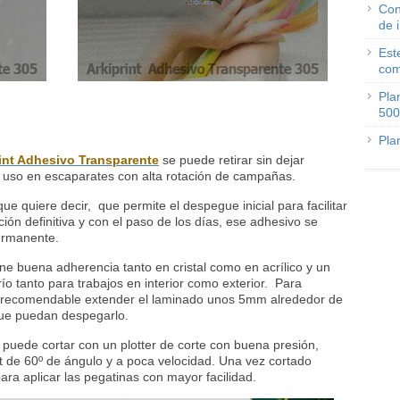
Con
de 
Est
com
Pla
500
Pla
int Adhesivo Transparente
se puede retirar sin dejar
a su uso en escaparates con alta rotación de campañas.
 que quiere decir, que permite el despegue inicial para facilitar
ión definitiva y con el paso de los días, ese adhesivo se
ermanente.
ne buena adherencia tanto en cristal como en acrílico y un
ío tanto para trabajos en interior como exterior. Para
es recomendable extender el laminado unos 5mm alrededor de
que puedan despegarlo.
puede cortar con un plotter de corte con buena presión,
 de 60º de ángulo y a poca velocidad. Una vez cortado
ara aplicar las pegatinas con mayor facilidad.