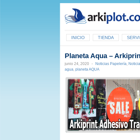
arkiplot.com
INICIO
TIENDA
SERVI
Planeta Aqua – Arkipri
junio 24, 2020
-
Noticias Papelería
,
Notici
agua
,
planeta AQUA