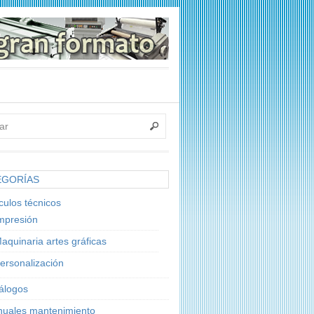
EGORÍAS
ículos técnicos
mpresión
aquinaria artes gráficas
ersonalización
álogos
uales mantenimiento