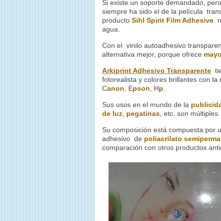
Si existe un soporte demandado, pero
siempre ha sido el de la película tra
producto
Sihl Spirit Film Adhesive
no
agua.
Con el vinilo autoadhesivo transpare
alternativa mejor, porque ofrece
mayo
Arkiprint Adhesivo Transparente
ti
fotorealista y colores brillantes con 
C
anon
, E
pson
, H
p
.
Sus usos en el mundo de la
publicid
de luz
,
pegatinas
, etc. son múltiples.
Su composición está compuesta por 
adhesivo de
poliacrilato
semiperma
comparación con otros productos anti