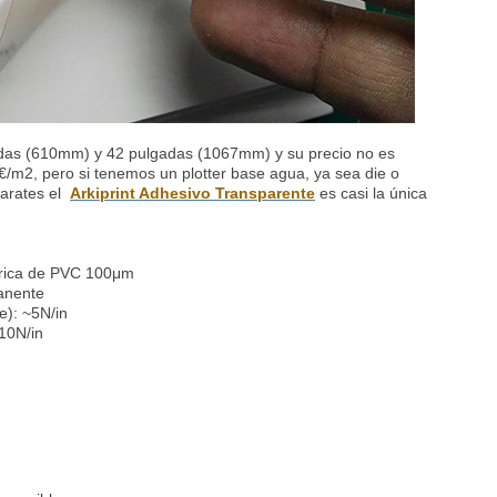
gadas (610mm) y 42 pulgadas (1067mm) y su precio no es
m2, pero si tenemos un plotter base agua, ya sea die o
parates el
Arkiprint Adhesivo Transparente
es casi la única
erica de PVC 100μm
manente
): ~5N/in
10N/in