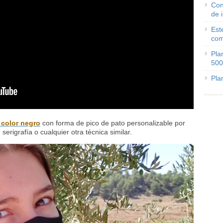
Con
de 
Est
com
Pla
500
Pla
 color negro
con forma de pico de pato personalizable por
il, serigrafía o cualquier otra técnica similar.