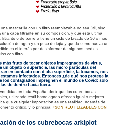
na mascarilla con un filtro reemplazable no sea útil, sino
a una capa filtrante en su composición, y que esta última
iltrante o de barrera tiene un ciclo de lavado de 30 o más
solución de agua y un poco de lejía y queda como nueva un
ible es el interés por desinformar de algunos medios
os con filtro.
 es más fruto de tocar objetos impregnados de virus,
e un objeto o superficie, las micro partículas del
ran en contacto con dicha superficie, la tocamos, nos
ya estamos infectados. Entonces ¿de qué nos protege la
ue los contagiados impregnen el mundo de Covid: solo
las de dentro hacia fuera.
endidas en toda España, decir que los cubre bocas
les, utilizando textil homologado ofrecen igual o mejores
nica que cualquier importación es una realidad. Además de
omento crítico, y lo principal
«SON REUTILIZABLES CON
ación de los cubrebocas arkiplot