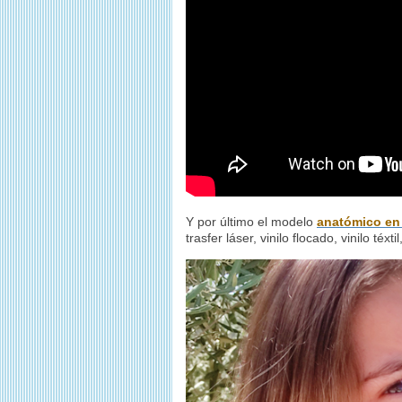
Y por último el modelo
anatómico en
trasfer láser, vinilo flocado, vinilo téxt