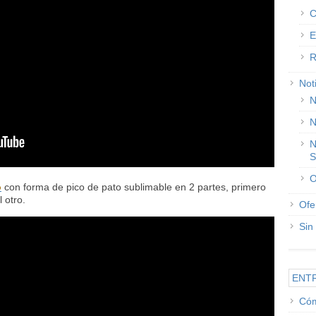
C
E
R
Not
N
N
N
S
O
o
con forma de pico de pato sublimable en 2 partes, primero
 otro.
Ofe
Sin
ENT
Cóm