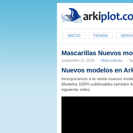
arkiplot.com
INICIO
TIENDA
SERVI
Mascarillas Nuevos mo
septiembre 21, 2020
-
Otras noticias
-
Ta
Nuevos modelos en Ark
Incorporamos a la venta nuevos model
Modelos 100% sublimables también l
siguiente vídeo.