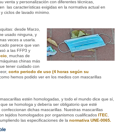
su venta y personalización con diferentes técnicas,
nen las características exigidas en la normativa actual en
e y ciclos de lavado mínimo.
squitas: desde Marzo,
 he usado ninguna, y
mas veces a usarla.
rcado parece que van
asó a las FFP3 y
ecio
, muchas de
 máquinas chinas más
que tener cuidado con
peor,
corto periodo de uso (4 horas según su
omo hemos podido ver en los medios con mascarillas
 mascarillas estén homologadas, y todo el mundo dice que sí,
 que se homologa y debería ser obligatorio que esté
e confeccionan dichas mascarillas. Nuestras mascarillas
con tejidos homologados por organismos cualificados
ITEC
,
cumpliendo las especificaciones de la
normativa UNE-0065.
ble