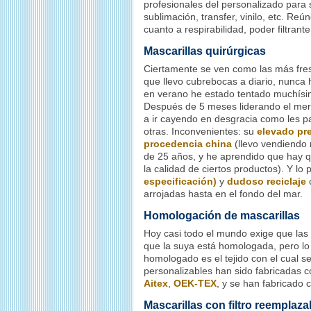
profesionales del personalizado para 
sublimación, transfer, vinilo, etc. Reú
cuanto a respirabilidad, poder filtrant
Mascarillas quirúrgicas
Ciertamente se ven como las más fre
que llevo cubrebocas a diario, nunca
en verano he estado tentado muchísi
Después de 5 meses liderando el me
a ir cayendo en desgracia como les p
otras. Inconvenientes: su
elevado pr
procedencia china
(llevo vendiendo
de 25 años, y he aprendido que hay 
la calidad de ciertos productos). Y lo 
especificación)
y
dudoso reciclaje
c
arrojadas hasta en el fondo del mar.
Homologación de mascarillas
Hoy casi todo el mundo exige que las
que la suya está homologada, pero lo
homologado es el tejido con el cual s
personalizables han sido fabricadas 
Aitex
,
OEK-TEX
, y se han fabricado 
Mascarillas con filtro reemplaza