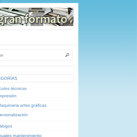
EGORÍAS
ículos técnicos
mpresión
aquinaria artes gráficas
ersonalización
álogos
uales mantenimiento