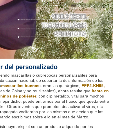
or del personalizado
yendo mascarillas o cubrebocas personalizables para
fabricación nacional, de soportar la desinformación de los
«
mascarillas buenas
» eran las quirúrgicas,
FFP2-KN95,
das de China y
no reutilizables), a
hora resulta que
hasta en
hinos de poliéster
, con clip metálico, vital para muchos
mejor dicho, puede entrarnos por el hueco que queda entre
iltro. Otros inventos que prometen desactivar el virus, etc.
ropagada vociferaba por los mismos que decían que las
cuando escribimos sobre ello en el mes de Marzo.
stribuye arkiplot son un producto adquirido por los