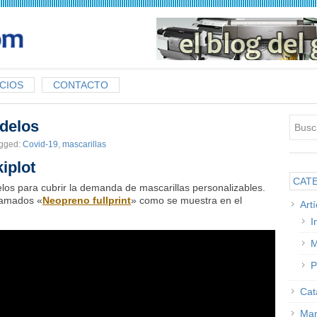
CIOS
CONTACTO
delos
gged:
Covid-19
,
mascarillas
iplot
CAT
os para cubrir la demanda de mascarillas personalizables.
lamados «
Neopreno fullprint
» como se muestra en el
Art
I
M
P
Cat
Man