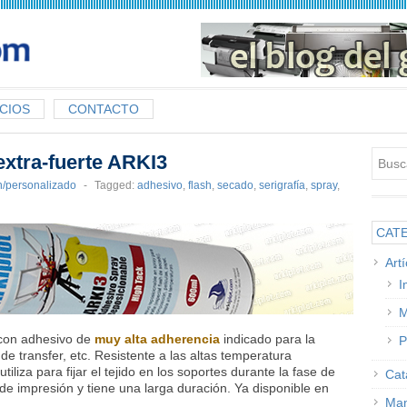
CIOS
CONTACTO
xtra-fuerte ARKI3
n/personalizado
-
Tagged:
adhesivo
,
flash
,
secado
,
serigrafía
,
spray
,
CAT
Art
I
M
 con adhesivo de
muy alta adherencia
indicado para la
P
ón de transfer, etc. Resistente a las altas temperatura
iliza para fijar el tejido en los soportes durante la fase de
Cat
de impresión y tiene una larga duración. Ya disponible en
Man