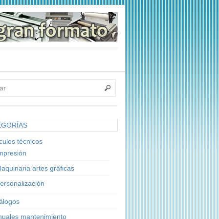
EGORÍAS
ículos técnicos
mpresión
aquinaria artes gráficas
ersonalización
álogos
uales mantenimiento