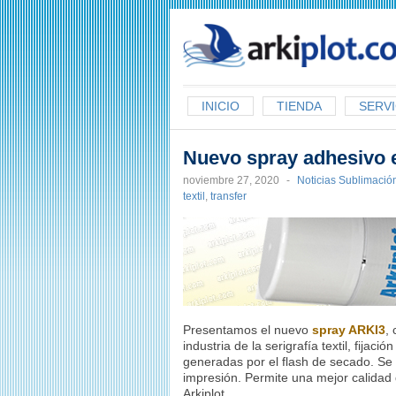
arkiplot.com
INICIO
TIENDA
SERVI
Nuevo spray adhesivo e
noviembre 27, 2020
-
Noticias Sublimació
textil
,
transfer
Presentamos el nuevo
spray ARKI3
,
industria de la serigrafía textil, fijaci
generadas por el flash de secado. Se ut
impresión. Permite una mejor calidad 
Arkiplot.