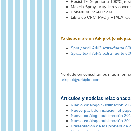
Resist.Tª: Superior a 100ºC, resi
Mezcla Spray: Muy fino y conce
Cobertura: 55-60 SqM.
Libre de CFC, PVC y FTALATO.
Ya disponible en Arkiplot (click pa
Spray textil Arki3 extra-fuerte 6
Spray textil Arki3 extra-fuerte 6
No dude en consultarnos más informac
arkiplot@arkiplot.com
.
Artículos y noticias relacionada
Nuevo catálogo Sublimación 20
Nuevo pack de iniciación al pape
Nuevo catálogo sublimación 20
Nuevo catálogo sublimación 20
Presentación de los plotters de c