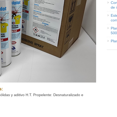
Con
de 
Est
com
Pla
500
Pla
s:
ólidas y aditivo H.T. Propelente: Desnaturalizado e