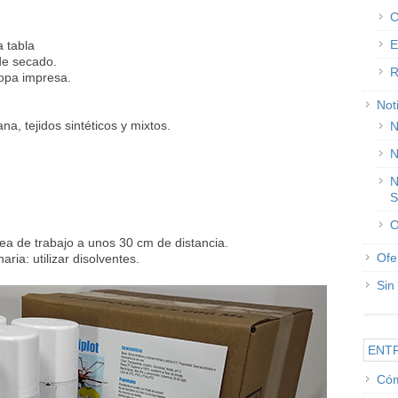
C
E
a tabla
de secado.
R
 ropa impresa.
Not
.
a, tejidos sintéticos y mixtos.
N
N
N
S
O
rea de trabajo a unos 30 cm de distancia.
Ofe
ria: utilizar disolventes.
Sin
ENT
Cóm