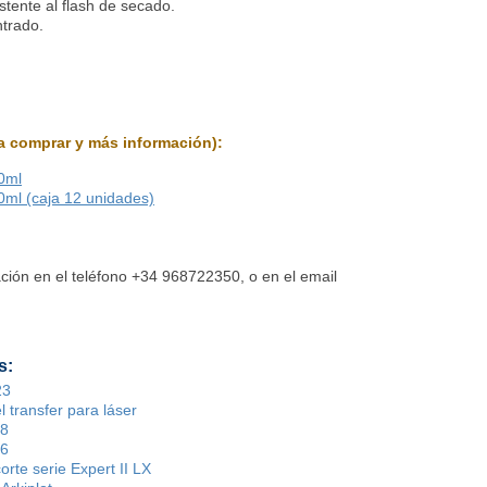
stente al flash de secado.
ntrado.
ra comprar y más información):
00ml
00ml (caja 12 unidades)
ión en el teléfono +34 968722350, o en el email
s:
23
l transfer para láser
18
16
orte serie Expert II LX