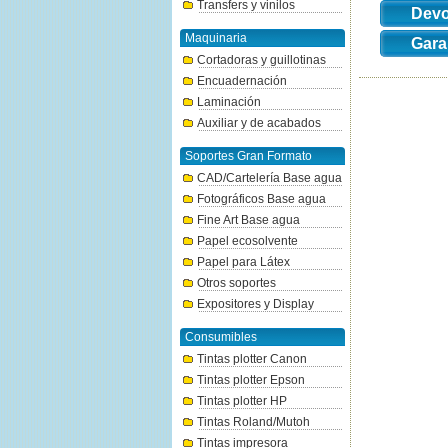
Transfers y vinilos
Devo
Maquinaria
Gara
Cortadoras y guillotinas
Encuadernación
Laminación
Auxiliar y de acabados
Soportes Gran Formato
CAD/Cartelería Base agua
Fotográficos Base agua
Fine Art Base agua
Papel ecosolvente
Papel para Látex
Otros soportes
Expositores y Display
Consumibles
Tintas plotter Canon
Tintas plotter Epson
Tintas plotter HP
Tintas Roland/Mutoh
Tintas impresora