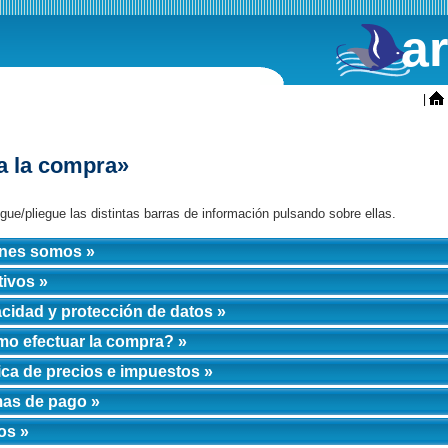
a
ini
|
a la compra»
gue/pliegue las distintas barras de información pulsando sobre ellas.
nes somos »
tivos »
acidad y protección de datos »
o efectuar la compra? »
tica de precios e impuestos »
as de pago »
os »