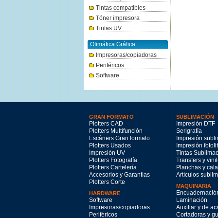
Tintas compatibles
Tóner impresora
Tintas UV
Ofimática Gráfica
Impresoras/copiadoras
Periféricos
Software
GRAN FORMATO
SUBLIMACIÓN
Plotters CAD
Impresión DTF
Plotters Multifunción
Serigrafía
Escáners Gran formato
Impresión subl
Plotters Usados
Impresión fotoli
Impresión UV
Tintas Sublima
Plotters Fotografía
Transfers y vini
Plotters Cartelería
Planchas y cal
Accesorios y Garantías
Artículos subli
Plotters Corte
MAQUINARIA
Encuadernació
HARDWARE
Software
Laminación
Impresoras/copiadoras
Auxiliar y de a
Periféricos
Cortadoras y gui