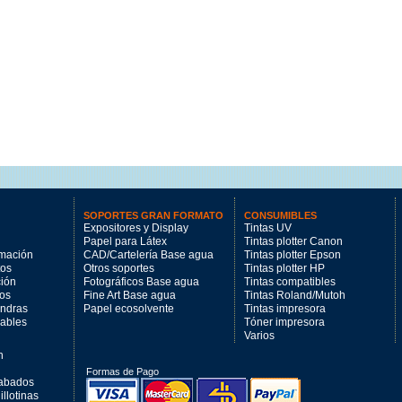
SOPORTES GRAN FORMATO
CONSUMIBLES
Expositores y Display
Tintas UV
Papel para Látex
Tintas plotter Canon
imación
CAD/Cartelería Base agua
Tintas plotter Epson
tos
Otros soportes
Tintas plotter HP
ción
Fotográficos Base agua
Tintas compatibles
los
Fine Art Base agua
Tintas Roland/Mutoh
andras
Papel ecosolvente
Tintas impresora
mables
Tóner impresora
Varios
n
Formas de Pago
cabados
llotinas