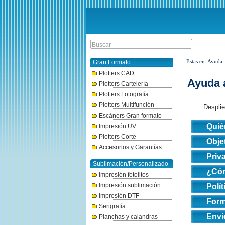
Estas en: Ayuda
Gran Formato
Plotters CAD
Ayuda 
Plotters Cartelería
Plotters Fotografía
Plotters Multifunción
Desplie
Escáners Gran formato
Quié
Impresión UV
Plotters Corte
Obje
Accesorios y Garantías
Priv
Sublimación/Personalizado
¿Cóm
Impresión fotolitos
Impresión sublimación
Polí
Impresión DTF
Form
Serigrafía
Enví
Planchas y calandras