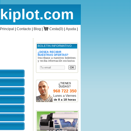
rkiplot.com
cio
Cesta
Principal
|
Contacto
|
Blog
|
Cesta(0)
|
Ayuda
|
BOLETIN INFORMATIVO
¿DESEA RECIBIR
NUESTRAS OFERTAS?
Inscribase a nuestros boletines
y reciba información exclusiva
¿TIENES
DUDAS?
968 722 350
Lunes a Viernes
de 8 a 18 horas