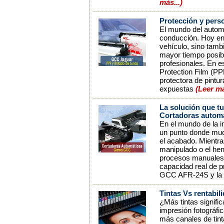
más...)
Protección y pers
El mundo del autom
conducción. Hoy en 
vehículo, sino tamb
mayor tiempo posib
profesionales. En e
Protection Film (PPF
protectora de pintu
expuestas
(Leer má
La solución que tu
Cortadoras autom
En el mundo de la im
un punto donde muc
el acabado. Mientras
manipulado o el he
procesos manuales 
capacidad real de p
GCC AFR-24S y l
Tintas Vs rentabil
¿Más tintas signifi
impresión fotográfi
más canales de tint