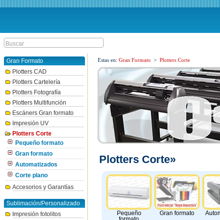
Estas en:
Gran Formato
>
Plotters Corte
Gran Formato
Plotters CAD
Plotters Cartelería
Plotters Fotografía
Plotters Multifunción
Escáners Gran formato
Impresión UV
Plotters Corte
Pequeño formato
Gran formato
Plotters Corte»
Automatizados
Corte plano
Accesorios y Garantías
Sublimación/Personalizado
Pequeño
Gran formato
Auto
Impresión fotolitos
formato