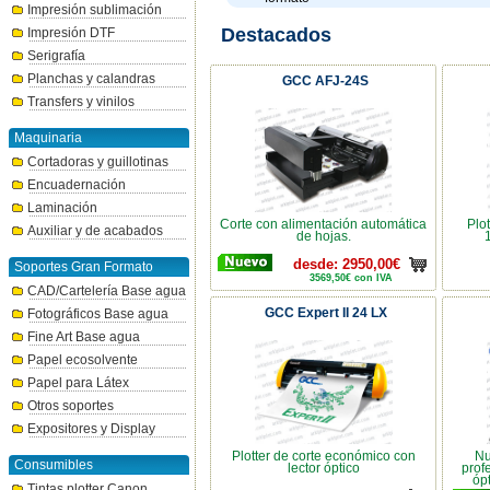
Impresión sublimación
Destacados
Impresión DTF
Serigrafía
Planchas y calandras
GCC AFJ-24S
Transfers y vinilos
Maquinaria
Cortadoras y guillotinas
Encuadernación
Laminación
Corte con alimentación automática
Plo
Auxiliar y de acabados
de hojas.
desde: 2950,00€
Soportes Gran Formato
3569,50€ con IVA
CAD/Cartelería Base agua
GCC Expert II 24 LX
Fotográficos Base agua
Fine Art Base agua
Papel ecosolvente
Papel para Látex
Otros soportes
Expositores y Display
Plotter de corte económico con
Nu
Consumibles
lector óptico
prof
óp
Tintas plotter Canon