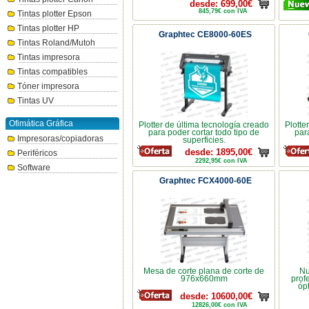
desde: 699,00€
845,79€ con IVA
Tintas plotter Epson
Tintas plotter HP
Graphtec CE8000-60ES
Tintas Roland/Mutoh
Tintas impresora
Tintas compatibles
Tóner impresora
Tintas UV
Ofimática Gráfica
Plotter de última tecnología creado
Plotte
para poder cortar todo tipo de
par
Impresoras/copiadoras
superficies.
desde: 1895,00€
Periféricos
2292,95€ con IVA
Software
Graphtec FCX4000-60E
Mesa de corte plana de corte de
Nu
976x660mm
prof
óp
desde: 10600,00€
12826,00€ con IVA