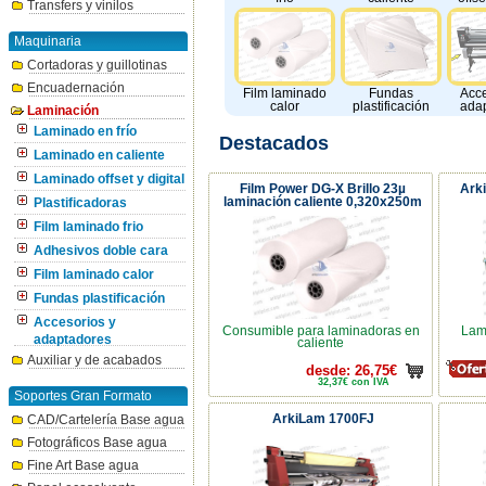
Transfers y vinilos
Maquinaria
Cortadoras y guillotinas
Encuadernación
Film laminado
Fundas
Acce
calor
plastificación
ada
Laminación
Laminado en frío
Destacados
Laminado en caliente
Laminado offset y digital
Film Power DG-X Brillo 23µ
Ark
laminación caliente 0,320x250m
Plastificadoras
Film laminado frio
Adhesivos doble cara
Film laminado calor
Fundas plastificación
Accesorios y
Consumible para laminadoras en
Lam
adaptadores
caliente
Auxiliar y de acabados
desde: 26,75€
32,37€ con IVA
Soportes Gran Formato
ArkiLam 1700FJ
CAD/Cartelería Base agua
Fotográficos Base agua
Fine Art Base agua