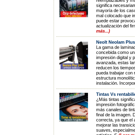
reemplazables y mue
significa necesaria
mayoría de los caso
mal colocado que im
puede estar provoca
actualización del f
más...)
Neolt Neolam Plus
La gama de lamina
concebida como una 
impresión digital y
avanzada, estas lam
reducen los tiempos
pueda trabajar con
estructura monolíti
instalación. Incorp
Tintas Vs rentabil
¿Más tintas signifi
impresión fotográfi
más canales de tint
final de la imagen.
correcta, ya que el
mejorar las transi
suaves, especialmen