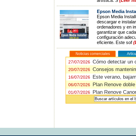
artística. S
(Leer m
Epson Media Instal
Epson Media Install
descargar e instala
ordenadores y en im
garantizar que cada
configuración adecu
eficiente. Este sof
(
Noticias comerciales
Artíc
Cómo detectar un 
Cómo detectar un 
27/07/2026
27/07/2026
Consejos mantenimi
Tintas Vs rentabili
20/07/2026
25/02/2026
Este verano, baja
Epson Media Instal
16/07/2026
28/01/2026
Plan Renove doble
Ajustes del plato t
06/07/2026
14/01/2026
Plan Renove Canon
Engrase del eje ba
01/07/2026
04/12/2025
4050
Fiery FilmMaker, RI
24/06/2026
Cómo cambiar la cuc
Rebajas de Verano
17/11/2025
23/06/2026
Unidad de recogida 
¡Contando los días
13/11/2025
23/06/2026
Cómo simular el col
Impresora DTF Eps
29/10/2025
15/06/2026
calidad
Shaker