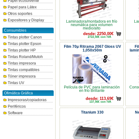
Papel ecosolvente
Papel para Látex
Otros soportes
Expositores y Display
Laminadora/montadora en frío
La
neumática para volumen
medio/alto
Consumibles
desde: 2250,00€
Tintas plotter Canon
2722,50€ con IVA
Tintas plotter Epson
Film 70µ Ritrama 2067 Gloss UV
Fi
Tintas plotter HP
1,050x50m
lami
Tintas Roland/Mutoh
Tintas impresora
Tintas compatibles
Tóner impresora
Tintas UV
Película de PVC para laminación
Consu
en frío Brillante
Ofimática Gráfica
desde: 113,69€
Impresoras/copiadoras
137,56€ con IVA
Periféricos
Titanium 330
Ne
Software