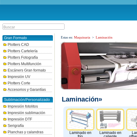
Estas en:
Maquinaria
>
Laminación
Gran Formato
Plotters CAD
Plotters Cartelería
Plotters Fotografía
Plotters Multifunción
Escáners Gran formato
Impresión UV
Plotters Corte
Accesorios y Garantías
Laminación»
Sublimación/Personalizado
Impresión fotolitos
Impresión sublimación
Impresión DTF
Serigrafía
Planchas y calandras
Laminado en
La
Laminado en
frío
offse
caliente